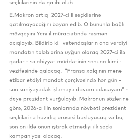
seçkilərinin də qalibi olub.
E.Makron artıq 2027-ci il seçkilərinə
qatılmayacağını bəyan edib. O bununla bağlı
mövqeyini Yeni il müraciətində rəsmən
açıqlayıb. Bildirib ki, vətəndaşların ona verdiyi
mandatın tələblərinə uyğun olaraq 2027-ci ilə
qədər - səlahiyyət müddətinin sonuna kimi -
vəzifəsində qalacaq. “Fransa xalqının mənə
etibar etdiyi mandat çərçivəsində hər gün -
son saniyəyədək işləməyə davam edəcəyəm” -
deyə prezident vurğulayıb. Makronun sözlərinə
görə, 2026-cı ilin sonlarında növbəti prezident
seçkilərinə hazırlıq prosesi başlayacaq və bu,
son on ildə onun iştirak etmədiyi ilk seçki
kampaniyası olacaq.