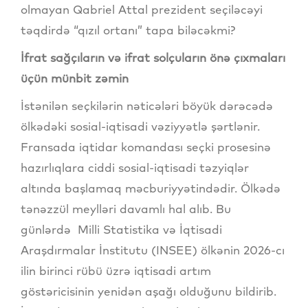
olmayan Qabriel Attal prezident seçiləcəyi
təqdirdə “qızıl ortanı” tapa biləcəkmi?
İfrat sağçıların və ifrat solçuların önə çıxmaları
üçün münbit zəmin
İstənilən seçkilərin nəticələri böyük dərəcədə
ölkədəki sosial-iqtisadi vəziyyətlə şərtlənir.
Fransada iqtidar komandası seçki prosesinə
hazırlıqlara ciddi sosial-iqtisadi təzyiqlər
altında başlamaq məcburiyyətindədir. Ölkədə
tənəzzül meylləri davamlı hal alıb. Bu
günlərdə Milli Statistika və İqtisadi
Araşdırmalar İnstitutu (INSEE) ölkənin 2026-cı
ilin birinci rübü üzrə iqtisadi artım
göstəricisinin yenidən aşağı olduğunu bildirib.