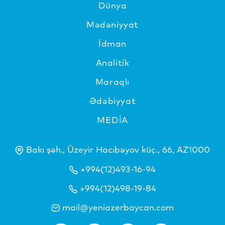
Dünya
Mədəniyyat
İdman
Analitik
Maraqlı
Ədəbiyyat
MEDİA
Bakı şəh., Üzeyir Hacıbəyov küç., 66, AZ1000
+994(12)493-16-94
+994(12)498-19-84
mail@yeniazerbaycan.com