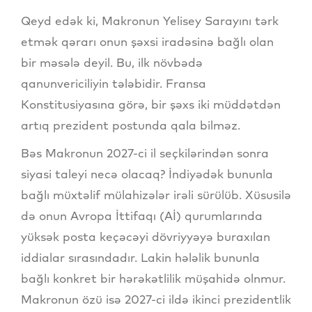
Qeyd edək ki, Makronun Yelisey Sarayını tərk
etmək qərarı onun şəxsi iradəsinə bağlı olan
bir məsələ deyil. Bu, ilk növbədə
qanunvericiliyin tələbidir. Fransa
Konstitusiyasına görə, bir şəxs iki müddətdən
artıq prezident postunda qala bilməz.
Bəs Makronun 2027-ci il seçkilərindən sonra
siyasi taleyi necə olacaq? İndiyədək bununla
bağlı müxtəlif mülahizələr irəli sürülüb. Xüsusilə
də onun Avropa İttifaqı (Aİ) qurumlarında
yüksək posta keçəcəyi dövriyyəyə buraxılan
iddialar sırasındadır. Lakin hələlik bununla
bağlı konkret bir hərəkətlilik müşahidə olnmur.
Makronun özü isə 2027-ci ildə ikinci prezidentlik