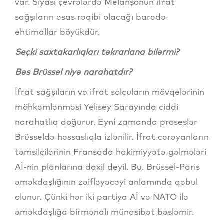
var. Siyasi çevrələrdə Melanşonun ifrat
sağşıların əsas rəqibi olacağı barədə
ehtimallar böyükdür.
Seçki saxtakarlıqları təkrarlana bilərmi?
Bəs Brüssel niyə narahatdır?
İfrat sağşıların və ifrat solçuların mövqelərinin
möhkəmlənməsi Yelisey Sarayında ciddi
narahatlıq doğurur. Eyni zamanda proseslər
Brüsseldə həssaslıqla izlənilir. İfrat cərəyanların
təmsilçilərinin Fransada hakimiyyətə gəlmələri
Aİ-nin planlarına daxil deyil. Bu. Brüssel-Paris
əməkdaşlığının zəifləyəcəyi anlamında qəbul
olunur. Çünki hər iki partiya Aİ və NATO ilə
əməkdaşlığa birmənalı münasibət bəsləmir.