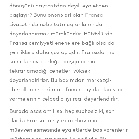
dönüşünü paytaxtdan deyil, əyalətdən
başlayır? Bunu ənənələri olan Fransa
siyasətində nəbz tutmaq anlamında
dəyərləndirmək mümkündür. Bütövlükdə
Fransa cəmiyyəti ənənələrə bağlı olsa da,
yeniliklərə daha çox açıqdır. Fransızlar hər
sahədə novatorluğu, başqalarının
təkrarlamadığı cəhətləri yüksək
dəyərləndirirlər. Bu baxımdan mərkəzçi-
liberalların seçki marafonuna əyalətdən start
vermələrinin cəlbediciliyi real dəyərləndirlir.
Burada əsas amil isə, heç şübhəsiz ki, son
illərdə Fransada siyasi ab-havanın
müəyyənləşməsində əyalətlərdə baş verənlərin
müstəsna rol oynaması ilə bağlıdır. Bir