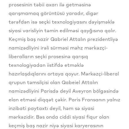
prosesinin təbii axarı ilə getməsinə
qarışmamaq görüntüsü yaradır, digər
tərəfdən isə seçki texnologiyasını dəyişməklə
siyasi varisliyin təmin edilməsi qayğısına qalır.
Keçmiş baş nazir Qabriel Attalın prezidentliyə
namizədliyini irəli sürməsi məhz mərkəzçi-
liberalların seçki prosesinə qarışıq
texnologiyadan iistifdə etməklə
hazırlaşdıqlarını ortaya qoyur. Mərkəzçi-liberal
qrupun təmsilçisi olan Qabeiel Attalın
namizədliyini Parisdə deyil Aveyron bölgəsində
elan etməsi diqqət çəkir. Paris Fransanın yalnız
inzibati paytaxtı deyil, həm sə siyasi
mərkəzidir. Bəs onda ciddi siyasi fiqur olan
keçmiş baş nazir niyə siyasi karyerasının