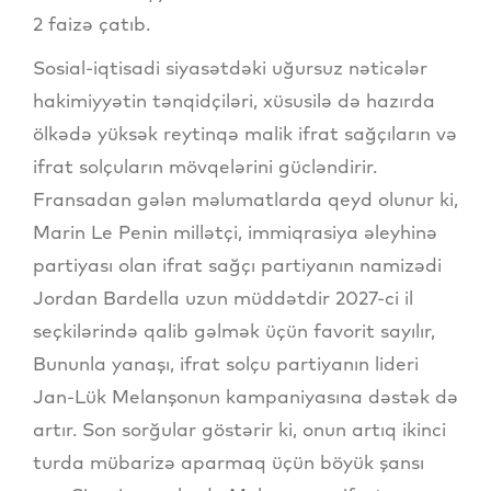
2 faizə çatıb.
Sosial-iqtisadi siyasətdəki uğursuz nəticələr
hakimiyyətin tənqidçiləri, xüsusilə də hazırda
ölkədə yüksək reytinqə malik ifrat sağçıların və
ifrat solçuların mövqelərini gücləndirir.
Fransadan gələn məlumatlarda qeyd olunur ki,
Marin Le Penin millətçi, immiqrasiya əleyhinə
partiyası olan ifrat sağçı partiyanın namizədi
Jordan Bardella uzun müddətdir 2027-ci il
seçkilərində qalib gəlmək üçün favorit sayılır,
Bununla yanaşı, ifrat solçu partiyanın lideri
Jan-Lük Melanşonun kampaniyasına dəstək də
artır. Son sorğular göstərir ki, onun artıq ikinci
turda mübarizə aparmaq üçün böyük şansı