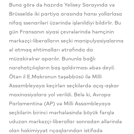
Buna görə də hazırda Yelisey Sarayında və
Brüsseldə iki partiya arasında hansı yollarlasa
nifaq ssenariləri üzərində işlənildiyi bildirlir. Bu
gün Fransanın siyasi çevrələrində həmçinin
mərkəzçi-liberalların seçki manipulyasiyalarına
əl atmaq ehtimalları ətrafında da
müzakirəlrər aparılır. Bununla bağlı
narahatçılıqların baş qaldırması əbəs deyil.
Ötən il E.Makronun təşəbbüsü ilə Milli
Assambleyaya keçirlən seçkilərdə açıq-aşkar
maxinasiyalara yol verildi. Belə ki, Avropa
Parlamentinə (AP) və Milli Assambleyaya
seçkilərin birinci mərhələsində böyük fərqlə
uduzan mərkəzçi-liberallar sonradan əllərində
olan hakimiyyət rıçaqlarından istifadə