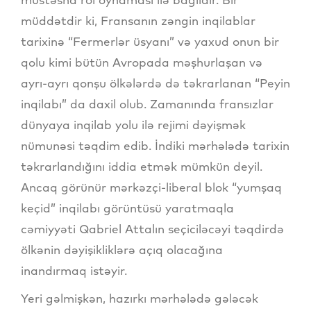
müddətdir ki, Fransanın zəngin inqilablar
tarixinə “Fermerlər üsyanı” və yaxud onun bir
qolu kimi bütün Avropada məşhurlaşan və
ayrı-ayrı qonşu ölkələrdə də təkrarlanan “Peyin
inqilabı” da daxil olub. Zamanında fransızlar
dünyaya inqilab yolu ilə rejimi dəyişmək
nümunəsi təqdim edib. İndiki mərhələdə tarixin
təkrarlandığını iddia etmək mümkün deyil.
Ancaq görünür mərkəzçi-liberal blok “yumşaq
keçid” inqilabı görüntüsü yaratmaqla
cəmiyyəti Qabriel Attalın seçiciləcəyi təqdirdə
ölkənin dəyişikliklərə açıq olacağına
inandırmaq istəyir.
Yeri gəlmişkən, hazırkı mərhələdə gələcək