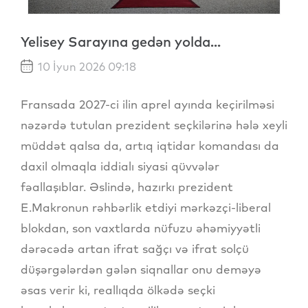
Yelisey Sarayına gedən yolda...
10 İyun 2026 09:18
Fransada 2027-ci ilin aprel ayında keçirilməsi
nəzərdə tutulan prezident seçkilərinə hələ xeyli
müddət qalsa da, artıq iqtidar komandası da
daxil olmaqla iddialı siyasi qüvvələr
fəallaşıblar. Əslində, hazırkı prezident
E.Makronun rəhbərlik etdiyi mərkəzçi-liberal
blokdan, son vaxtlarda nüfuzu əhəmiyyətli
dərəcədə artan ifrat sağçı və ifrat solçü
düşərgələrdən gələn siqnallar onu deməyə
əsas verir ki, reallıqda ölkədə seçki