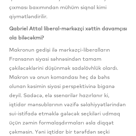
çıxması baxımından mühüm siqnal kimi
qiymətləndirilir.
Qabriel Attal liberal-mərkəzçi xəttin davamçısı
ola biləcəkmi?
Makronun gedişi ilə mərkəzçi-liberalların
Fransanın siyasi səhnəsindən tamam
çəkiləcəklərini düşünmək sadəlövhlük olardı.
Makron və onun komandası heç də bəhs
olunan kəsimin siyasi perspektivinə biganə
deyil. Sadəcə, elə ssenarilər hazırlanır ki,
iqtidar mənsublarının vəzifə səlahiyyətlərindən
sui-istifadə etməklə gələcək seçkiləri udmaq
üçün zəmin formalaşdırmaları əsla diqqət
çəkməsin. Yəni iqtidar bir tərəfdən seçki