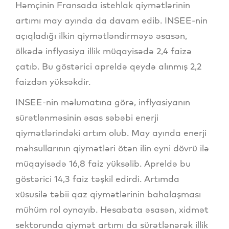
Həmçinin Fransada istehlak qiymətlərinin
artımı may ayında da davam edib. INSEE-nin
açıqladığı ilkin qiymətləndirməyə əsasən,
ölkədə inflyasiya illik müqayisədə 2,4 faizə
çatıb. Bu göstərici apreldə qeydə alınmış 2,2
faizdən yüksəkdir.
INSEE-nin məlumatına görə, inflyasiyanın
sürətlənməsinin əsas səbəbi enerji
qiymətlərindəki artım olub. May ayında enerji
məhsullarının qiymətləri ötən ilin eyni dövrü ilə
müqayisədə 16,8 faiz yüksəlib. Apreldə bu
göstərici 14,3 faiz təşkil edirdi. Artımda
xüsusilə təbii qaz qiymətlərinin bahalaşması
mühüm rol oynayıb. Hesabata əsasən, xidmət
sektorunda qiymət artımı da sürətlənərək illik