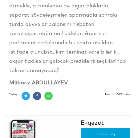
etməklə, o cümlədən də digər bloklarla
separat sövdələşmələr aparmaqla sonrakı
turda qüvvələr balansını nisbətən
tarazlaşdırmağa nail oldular. Əgər son
parlament seçkilərində bu saxta üsuldan
istifadə olunubsa, kim təminat verə bilər ki,
oxşar hadisələr gələcək prezident seçkilərində
təkrarlanmayacaq?
Mübariz ABDULLAYEV
Paylaş:
Baxılıb: 594 dəfə
E-qəzet
Son Buraxılış