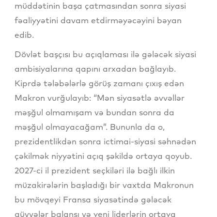
müddətinin başa çatmasından sonra siyasi
fəaliyyətini davam etdirməyəcəyini bəyan
edib.
Dövlət başçısı bu açıqlaması ilə gələcək siyasi
ambisiyalarına qapını arxadan bağlayıb.
Kiprdə tələbələrlə görüş zamanı çıxış edən
Makron vurğulayıb: “Mən siyasətlə əvvəllər
məşğul olmamışam və bundan sonra da
məşğul olmayacağam”. Bununla da o,
prezidentlikdən sonra ictimai-siyasi səhnədən
çəkilmək niyyətini açıq şəkildə ortaya qoyub.
2027-ci il prezident seçkiləri ilə bağlı ilkin
müzakirələrin başladığı bir vaxtda Makronun
bu mövqeyi Fransa siyasətində gələcək
qüvvələr balansı və yeni liderlərin ortaya