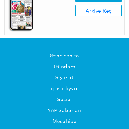
Arxivə Keç
Əsas səhifə
Gündəm
Siyasət
İqtisadiyyat
Sosial
YAP xəbərləri
Müsahibə