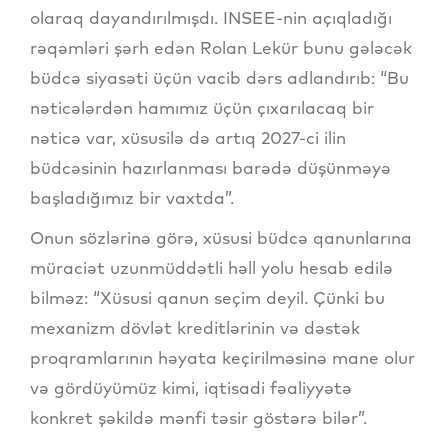
olaraq dayandırılmışdı. INSEE-nin açıqladığı
rəqəmləri şərh edən Rolan Lekür bunu gələcək
büdcə siyasəti üçün vacib dərs adlandırıb: “Bu
nəticələrdən hamımız üçün çıxarılacaq bir
nəticə var, xüsusilə də artıq 2027-ci ilin
büdcəsinin hazırlanması barədə düşünməyə
başladığımız bir vaxtda”.
Onun sözlərinə görə, xüsusi büdcə qanunlarına
müraciət uzunmüddətli həll yolu hesab edilə
bilməz: “Xüsusi qanun seçim deyil. Çünki bu
mexanizm dövlət kreditlərinin və dəstək
proqramlarının həyata keçirilməsinə mane olur
və gördüyümüz kimi, iqtisadi fəaliyyətə
konkret şəkildə mənfi təsir göstərə bilər”.