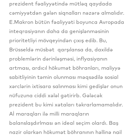
prezident fəaliyyətində mütləq qaydada
cəmiyyətdən gələn siqnalları nəzərə almalıdır.
E.Makron bütün fəaliyyəti boyunca Avropada
inteqrasiyanın daha da genişlənməsinin
prioritetliyi mövqeyindən çıxış edib. Bu,
Brüsseldə müsbət qarşılansa da, daxildə
problemlərin dərinləşməsi, inflyasiyanın
artması, ardıcıl hökumət böhranları, maliyyə
sabitliyinin təmin olunması məqsədilə sosial
xərclərin ixtisara salınması kimi gedişlər onun
nüfuzuna ciddi xələl gətirirb. Gələcək
prezident bu kimi xətaları təkrarlamamalıdır.
Aİ maraqları ilə milli maraqların
balanslaşdırlması ən ideal seçim olardı. Baş
nazir olarkən hökumət böhranının həllinə nail