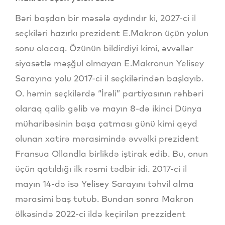
Bəri başdan bir məsələ aydındır ki, 2027-ci il
seçkiləri hazırkı prezident E.Makron üçün yolun
sonu olacaq. Özünün bildirdiyi kimi, əvvəllər
siyasətlə məşğul olmayan E.Makronun Yelisey
Sarayına yolu 2017-ci il seçkilərindən başlayıb.
O. həmin seçkilərdə “İrəli” partiyasının rəhbəri
olaraq qalib gəlib və mayın 8-də ikinci Dünya
müharibəsinin başa çatması günü kimi qeyd
olunan xatirə mərasimində əvvəlki prezident
Fransua Ollandla birlikdə iştirak edib. Bu, onun
üçün qatıldığı ilk rəsmi tədbir idi. 2017-ci il
mayın 14-də isə Yelisey Sarayını təhvil alma
mərasimi baş tutub. Bundan sonra Makron
ölkəsində 2022-ci ildə keçirilən prezzident