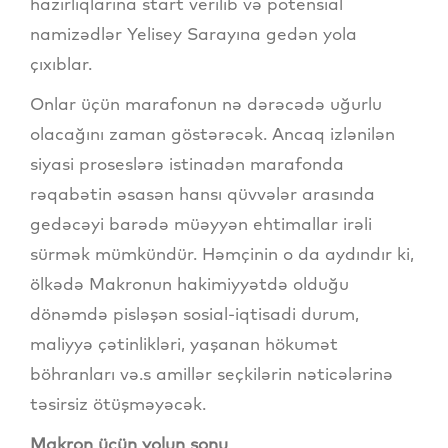
hazırlıqlarına start verilib və potensial
namizədlər Yelisey Sarayına gedən yola
çıxıblar.
Onlar üçün marafonun nə dərəcədə uğurlu
olacağını zaman göstərəcək. Ancaq izlənilən
siyasi proseslərə istinadən marafonda
rəqabətin əsasən hansı qüvvələr arasında
gedəcəyi barədə müəyyən ehtimallar irəli
sürmək mümkündür. Həmçinin o da aydındır ki,
ölkədə Makronun hakimiyyətdə olduğu
dönəmdə pisləşən sosial-iqtisadi durum,
maliyyə çətinlikləri, yaşanan hökumət
böhranları və.s amillər seçkilərin nəticələrinə
təsirsiz ötüşməyəcək.
Makron üçün yolun sonu