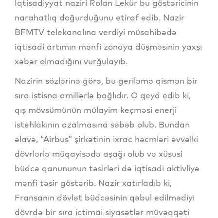
İqtisadiyyat naziri Rolan Lekür bu göstəricinin
narahatlıq doğurduğunu etiraf edib. Nazir
BFMTV telekanalına verdiyi müsahibədə
iqtisadi artımın mənfi zonaya düşməsinin yaxşı
xəbər olmadığını vurğulayıb.
Nazirin sözlərinə görə, bu geriləmə qismən bir
sıra istisna amillərlə bağlıdır. O qeyd edib ki,
qış mövsümünün mülayim keçməsi enerji
istehlakının azalmasına səbəb olub. Bundan
əlavə, “Airbus” şirkətinin ixrac həcmləri əvvəlki
dövrlərlə müqayisədə aşağı olub və xüsusi
büdcə qanununun təsirləri də iqtisadi aktivliyə
mənfi təsir göstərib. Nazir xatırladıb ki,
Fransanın dövlət büdcəsinin qəbul edilmədiyi
dövrdə bir sıra ictimai siyasətlər müvəqqəti