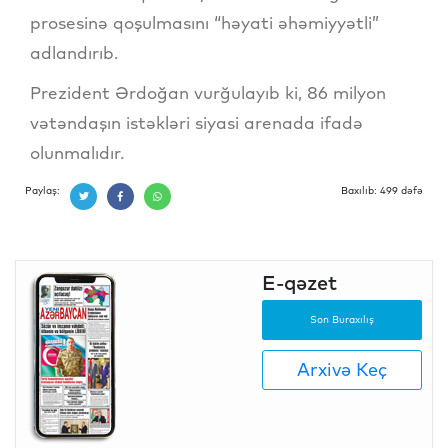
prosesinə qoşulmasını “həyati əhəmiyyətli”
adlandırıb.
Prezident Ərdoğan vurğulayıb ki, 86 milyon
vətəndaşın istəkləri siyasi arenada ifadə
olunmalıdır.
Paylaş:
Baxılıb: 499 dəfə
E-qəzet
Son Buraxılış
Arxivə Keç