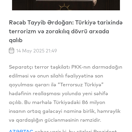
Rəcəb Tayyib Ərdoğan: Türkiyə tarixində
terrorizm və zorakılıq dövrü arxada
qalıb
14 May 2025 21:49
Separatçı terror təşkilatı PKK-nın darmadağın
edilməsi və onun silahlı fəaliyyətinə son
qoyulması qərarı ilə “Terrorsuz Türkiyə”
hədəfinin reallaşması yolunda yeni səhifə
açılıb. Bu mərhələ Türkiyədəki 86 milyon
insanın ortaq gələcəyi naminə birlik, həmrəylik
və qardaşlığın güclənməsinin rəmzidir.
AZƏRTAC
xəbər verir ki, bu sözləri Prezident