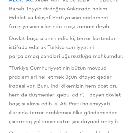
Rəcəb Tayyib Ərdoğan Ankarada hakim
Ədalət və İnkişaf Partiyasının parlament
fraksiyasının iclasında çıxışı zamanı deyib.
Dövlət başçısı əmin edib ki, terror kartından
istifadə edərək Türkiyə cəmiyyətini
parçalamaq cəhdləri uğursuzluğa məhkumdur.
“Türkiyə Cümhuriyyətinin bütün mövcud
problemləri həll etmək üçün kifayət qədər
iradəsi var. Bunu indi ölkəmizin həm dostları,
həm də düşmənləri qəbul edir”, - deyən dövlət
başçısı əlavə edib ki, AK Parti hakimiyyəti
illərində terror problemini ölkə gündəmindən
çıxarmaq yollarının axtarışını dayandırmayıb.