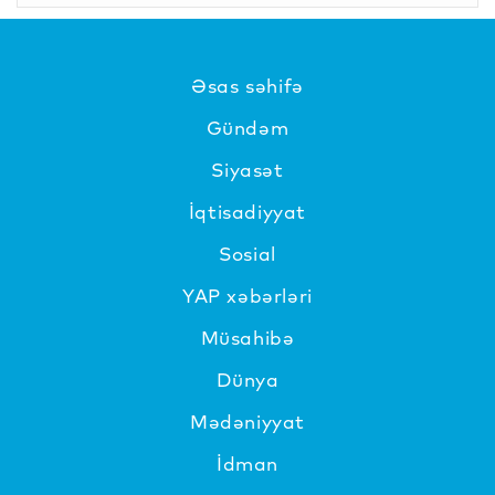
Əsas səhifə
Gündəm
Siyasət
İqtisadiyyat
Sosial
YAP xəbərləri
Müsahibə
Dünya
Mədəniyyat
İdman