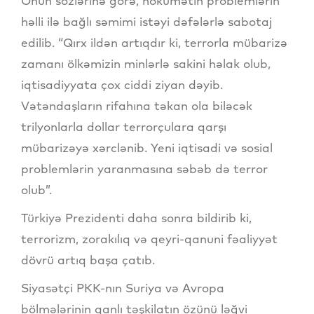
Onun sözlərinə görə, hökumətin problemlərin
həlli ilə bağlı səmimi istəyi dəfələrlə sabotaj
edilib. “Qırx ildən artıqdır ki, terrorla mübarizə
zamanı ölkəmizin minlərlə sakini həlak olub,
iqtisadiyyata çox ciddi ziyan dəyib.
Vətəndaşların rifahına təkan ola biləcək
trilyonlarla dollar terrorçulara qarşı
mübarizəyə xərclənib. Yeni iqtisadi və sosial
problemlərin yaranmasına səbəb də terror
olub”.
Türkiyə Prezidenti daha sonra bildirib ki,
terrorizm, zorakılıq və qeyri-qanuni fəaliyyət
dövrü artıq başa çatıb.
Siyasətçi PKK-nın Suriya və Avropa
bölmələrinin qanlı təşkilatın özünü ləğvi