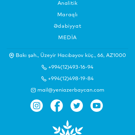
Analitik
Maraqlı
Ədəbiyyat
MEDİA
Bakı şəh., Üzeyir Hacıbəyov küç., 66, AZ1000
+994(12)493-16-94
+994(12)498-19-84
mail@yeniazerbaycan.com