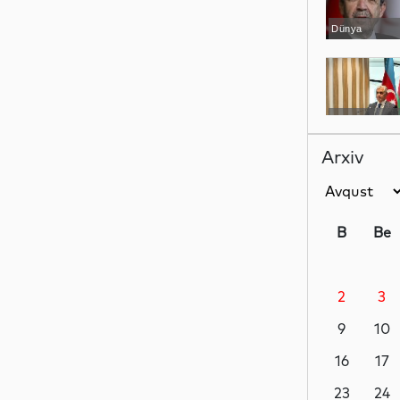
Dünya
YAP xəbərləri
Arxiv
İdman
B
Be
2
3
Dünya
9
10
16
17
İqtisadiyyat
23
24