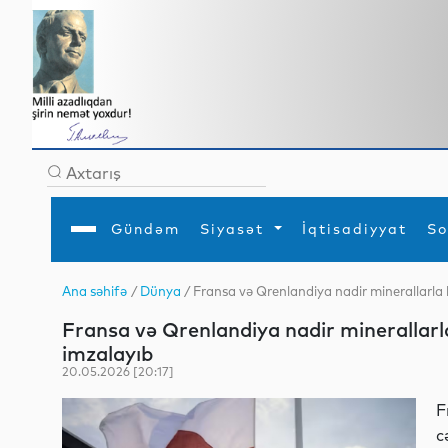
Gündəm
Siyasət
İqtisadiyyat
So
Ana səhifə
/
Dünya
/ Fransa və Qrenlandiya nadir minerallarla
Ana səhifə
Ədəbiyyat
Siyasət
Sosial
Dün
Fransa və Qrenlandiya nadir minerallarl
Gündəm
MEDİA
Xarici siyasət
Turizm
İqtisadiyyat
Daxili siyasət
Elm
imzalayıb
YAP
Din
20.05.2026 [20:17]
Analitika
Hadisə
Mədəniyyət
Diaspor
F
Müsahibə
c