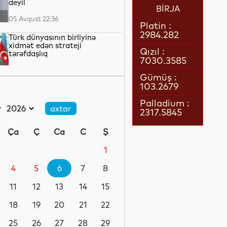
deyil
BİRJA
05 Avqust 22:36
Platin :
2984.282
Türk dünyasının birliyinə
xidmət edən strateji
Qızıl :
tərəfdaşlıq
7030.3585
05 Avqust 22:23
Gümüş :
103.2679
“Qarabağ” “Dinamo” ilə oyun
üçün Polşaya yola düşüb
Palladium :
2317.5845
05 Avqust 22:19
Ça
Ç
Ca
C
Ş
Pit Heqset ABŞ Silahlı
Qüvvələrinin əsas sursat
1
ehtiyatlarının tükəndiyini
təkzib edib
4
5
6
7
8
05 Avqust 21:57
11
12
13
14
15
Qızılın qiyməti 4200 dolları
ötüb
18
19
20
21
22
25
26
27
28
29
05 Avqust 21:37