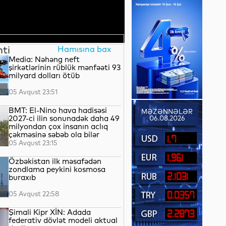
nti
Hamısına bax
Media: Nəhəng neft
şirkətlərinin rüblük mənfəəti 93
milyard dolları ötüb
05 Avqust 23:51
BMT: El-Nino hava hadisəsi
MƏZƏNNƏLƏR
2027-ci ilin sonunadək daha 49
06.08.2026
milyondan çox insanın aclıq
çəkməsinə səbəb ola bilər
1.7
05 Avqust 23:15
1.961
Özbəkistan ilk məsafədən
zondlama peykini kosmosa
2.1031
buraxıb
05 Avqust 22:58
0.0357
Şimali Kipr XİN: Adada
2.2873
federativ dövlət modeli aktual