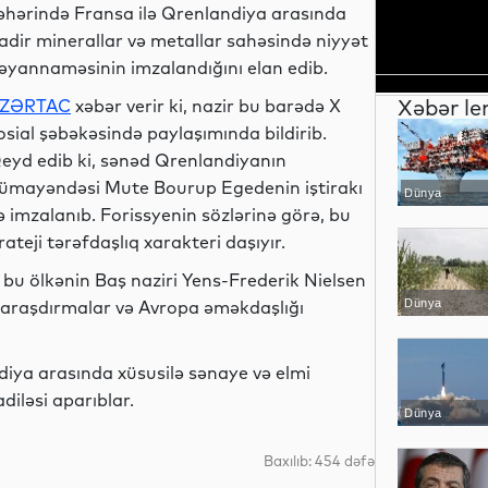
əhərində Fransa ilə Qrenlandiya arasında
adir minerallar və metallar sahəsində niyyət
əyannaməsinin imzalandığını elan edib.
Xəbər le
ZƏRTAC
xəbər verir ki, nazir bu barədə X
osial şəbəkəsində paylaşımında bildirib.
eyd edib ki, sənəd Qrenlandiyanın
ümayəndəsi Mute Bourup Egedenin iştirakı
Dünya
lə imzalanıb. Forissyenin sözlərinə görə, bu
teji tərəfdaşlıq xarakteri daşıyır.
 bu ölkənin Baş naziri Yens-Frederik Nielsen
mi araşdırmalar və Avropa əməkdaşlığı
Dünya
ndiya arasında xüsusilə sənaye və elmi
diləsi aparıblar.
Dünya
Baxılıb: 454 dəfə