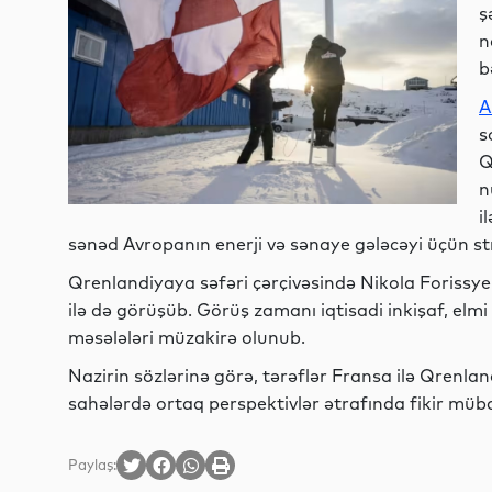
ş
n
b
A
s
Q
n
i
sənəd Avropanın enerji və sənaye gələcəyi üçün stra
Qrenlandiyaya səfəri çərçivəsində Nikola Forissye
ilə də görüşüb. Görüş zamanı iqtisadi inkişaf, el
məsələləri müzakirə olunub.
Nazirin sözlərinə görə, tərəflər Fransa ilə Qrenla
sahələrdə ortaq perspektivlər ətrafında fikir müba
Paylaş: