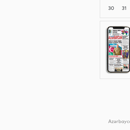
30
31
Dünya
Elm
İqtisadiyyat
Dünya
Azərbayca