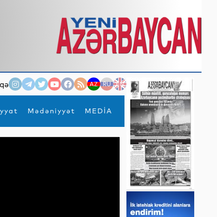
qə
AZ
RU
EN
yyat
Mədəniyyət
MEDİA
×