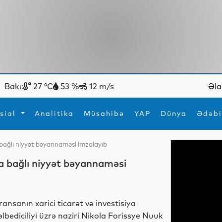
Bakı:
27 °C
53 %
12 m/s
Əla
sial
Analitika
Müsahibə
YAP
Dünya
Ədəbi
 bağlı niyyət bəyannaməsi imzalayıb
ya
İdman
Maraqlı
a bağlı niyyət bəyannaməsi
İdman
Yeni texnologiyalar
ransanın xarici ticarət və investisiya
əlbediciliyi üzrə naziri Nikola Forissye Nuuk