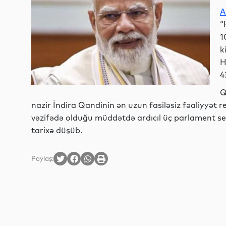
A
“
1
k
H
4
Q
nazir İndira Qandinin ən uzun fasiləsiz fəaliyyət
vəzifədə olduğu müddətdə ardıcıl üç parlament seç
tarixə düşüb.
Paylaş: