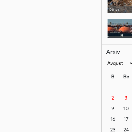
Dünya
Dünya
Arxiv
Dünya
B
Be
2
3
Dünya
9
10
16
17
Siyasət
23
24