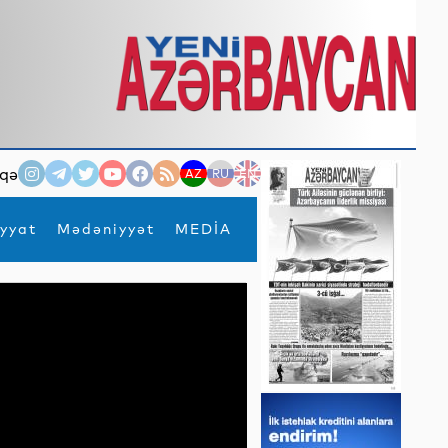
qə
AZ
RU
EN
yyat
Mədəniyyət
MEDİA
×