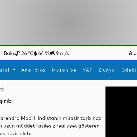
Bakı:
26 °C
64 %
9 m/s
Əla
sial
Analitika
Müsahibə
YAP
Dünya
Ədəbi
rıb
ya
İdman
Maraqlı
qırıb
İdman
Yeni texnologiyalar
arendra Modi Hindistanın müasir tarixində
n uzun müddət fasiləsiz fəaliyyət göstərən
aş nazir olub.