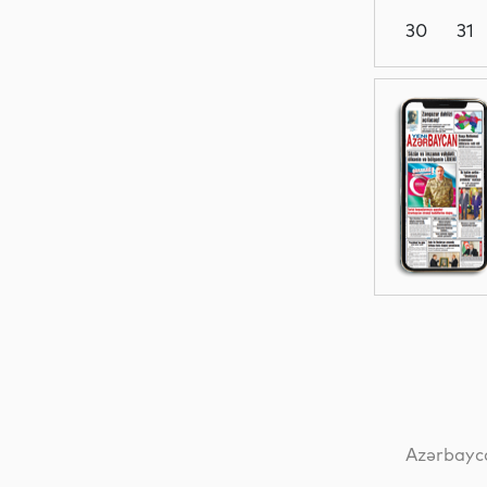
30
31
Siyasət
Dünya
Dünya
Dünya
Azərbayca