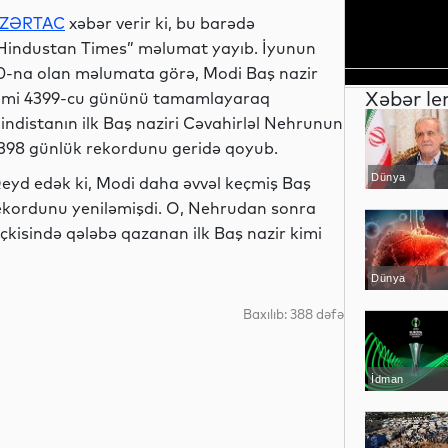
ZƏRTAC
xəbər verir ki, bu barədə
Hindustan Times” məlumat yayıb. İyunun
0-na olan məlumata görə, Modi Baş nazir
Xəbər le
imi 4399-cu gününü tamamlayaraq
indistanın ilk Baş naziri Cəvahirləl Nehrunun
398 günlük rekordunu geridə qoyub.
Dünya
eyd edək ki, Modi daha əvvəl keçmiş Baş
 rekordunu yeniləmişdi. O, Nehrudan sonra
kisində qələbə qazanan ilk Baş nazir kimi
Dünya
Baxılıb: 388 dəfə
İdman