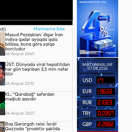
nti
Hamısına bax
Məsud Pezeşkian: Əgər İran
indiyə qədər ayaqda qala
bilibsə, buna görə xalqa
borcludur
06 Avqust 23:45
ÜST: Dünyada viral hepatitdən
MƏZƏNNƏLƏR
07.08.2026
hər gün təqribən 3,5 min nəfər
ölür
1.7
06 Avqust 23:10
1.9633
KL: “Qarabağ” səfərdən
məğlub qayıdır
2.1023
0.0357
06 Avqust 23:07
Baş Qərargah rəisi: İsrail
2.2882
Qəzzada “proaktiv şəkildə