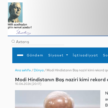
Gündəm
Siyasət
İqtisadiyyat
So
Ana səhifə
/
Dünya
/ Modi Hindistanın Baş naziri kimi rekord qı
Ana səhifə
Ədəbiyyat
Siyasət
Sosial
Dün
Modi Hindistanın Baş naziri kimi rekord 
Gündəm
MEDİA
Xarici siyasət
Turizm
İqtisadiyyat
Daxili siyasət
Elm
10.06.2026 [20:17]
YAP
Din
Analitika
Hadisə
N
Mədəniyyət
Diaspor
ə
Müsahibə
B