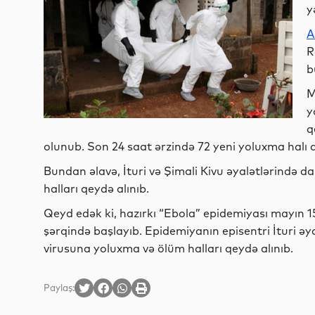
y
A
R
b
M
y
q
olunub. Son 24 saat ərzində 72 yeni yoluxma halı a
Bundan əlavə, İturi və Şimali Kivu əyalətlərində 
halları qeydə alınıb.
Qeyd edək ki, hazırkı “Ebola” epidemiyası mayın
şərqində başlayıb. Epidemiyanın episentri İturi ə
virusuna yoluxma və ölüm halları qeydə alınıb.
Paylaş: