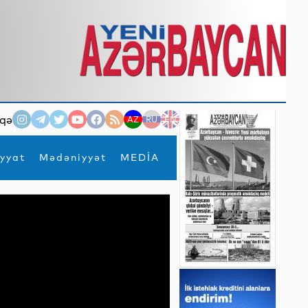
qə
AZ
RU
EN
yyat
Mədəniyyət
MEDİA
×