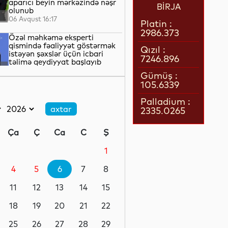
aparıcı beyin mərkəzində nəşr
BİRJA
olunub
06 Avqust 16:17
Platin :
2986.373
Özəl məhkəmə eksperti
qismində fəaliyyət göstərmək
Qızıl :
istəyən şəxslər üçün icbari
7246.896
təlimə qeydiyyat başlayıb
06 Avqust 16:11
Gümüş :
105.6339
İyulda İqtisadiyyat Nazirliyinin
Çağrı Mərkəzinə 51 mindən çox
Palladium :
müraciət daxil olub
2335.0265
06 Avqust 16:07
Ça
Ç
Ca
C
Ş
Tramp: Vensin 2028-ci ildə
Prezident seçilməsinə nail
1
olmalıyıq
4
5
6
7
8
06 Avqust 16:05
11
12
13
14
15
“Canadian Open”də favorit
tennisçilər mübarizəni erkən
18
19
20
21
22
dayandırıblar
25
26
27
28
29
06 Avqust 15:54