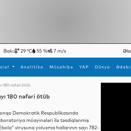
Bakı:
29 °C
55 %
7 m/s
Əla
sial
Analitika
Müsahibə
YAP
Dünya
Ədəbi
ı 180 nəfəri ötüb
ya
İdman
Maraqlı
yı 180 nəfəri ötüb
İdman
Yeni texnologiyalar
onqo Demokratik Respublikasında
aboratoriya müayinələri ilə təsdiqlənmiş
Ebola” virusuna yoluxma hallarının sayı 782-