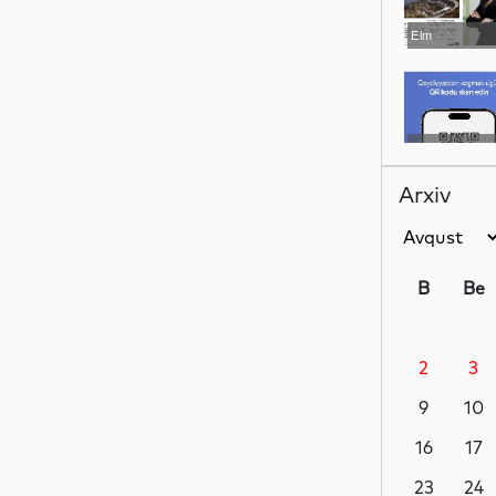
Elm
Sosial
Arxiv
İqtisadiyyat
B
Be
2
3
Dünya
9
10
16
17
İdman
23
24