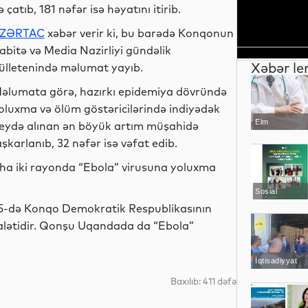
ə çatıb, 181 nəfər isə həyatını itirib.
ZƏRTAC
xəbər verir ki, bu barədə Konqonun
abitə və Media Nazirliyi gündəlik
Xəbər le
ülletenində məlumat yayıb.
əlumata görə, hazırkı epidemiya dövründə
oluxma və ölüm göstəricilərində indiyədək
Elm
eydə alınan ən böyük artım müşahidə
şkarlanıb, 32 nəfər isə vəfat edib.
daha iki rayonda “Ebola” virusuna yoluxma
Sosial
 15-də Konqo Demokratik Respublikasının
yalətidir. Qonşu Uqandada da “Ebola”
İqtisadiyyat
Baxılıb: 411 dəfə