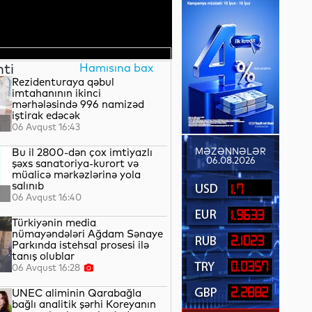
nti
Hamısına bax
Rezidenturaya qəbul
imtahanının ikinci
mərhələsində 996 namizəd
iştirak edəcək
06 Avqust 16:43
Bu il 2800-dən çox imtiyazlı
MƏZƏNNƏLƏR
06.08.2026
şəxs sanatoriya-kurort və
müalicə mərkəzlərinə yola
salınıb
1.7
06 Avqust 16:40
1.9633
Türkiyənin media
nümayəndələri Ağdam Sənaye
2.1023
Parkında istehsal prosesi ilə
tanış olublar
0.0357
06 Avqust 16:28
2.2882
UNEC aliminin Qarabağla
bağlı analitik şərhi Koreyanın