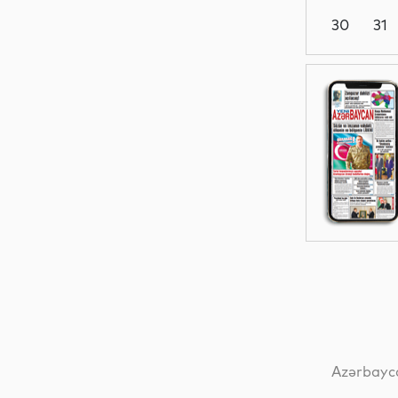
30
31
Dünya
Dünya
Sosial
Sosial
Azərbayca