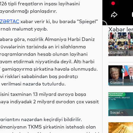
126 tipli freqatların inşası layihəsini
ayandırmağı planlaşdırır.
ZƏRTAC
xəbər verir ki, bu barədə “Spiegel”
Xəbər le
urnalı məlumat yayıb.
əbərə görə, nazirlik Almaniya Hərbi Dəniz
üvvələrinin tarixində ən iri silahlanma
Gündəm
roqramlarından hesab olunan layihəni
avam etdirmək niyyətində deyil. Altı hərbi
” gəmiqayırma şirkətinə həvalə olunmuşdu.
vi riskləri səbəbindən baş podratçı
 verilməsi nəzərdə tutulurdu.
Gündəm
isini təxminən 13 milyard avroya başa
ihəyə indiyədək 2 milyard avrodan çox vəsait
Sosial
iantını nəzərdən keçirdiyi bildirilir.
Almaniyanın TKMS şirkətinin istehsalı olan