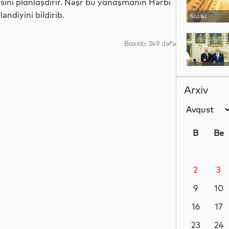
sını planlaşdırır. Nəşr bu yanaşmanın Hərbi
ndiyini bildirib.
Sosial
Baxılıb: 349 dəfə
Analitik
Arxiv
Siyasət
B
Be
2
3
Dünya
9
10
16
17
Gündəm
23
24