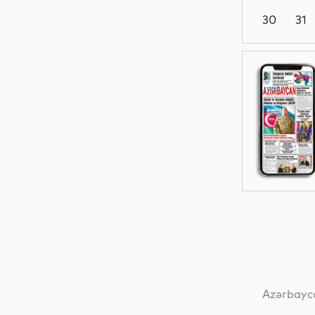
30
31
Dünya
Elm
Dünya
Siyasət
Azərbayca