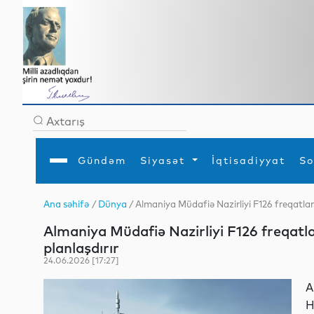
Gündəm
Siyasət
İqtisadiyyat
So
Ana səhifə
/
Dünya
/ Almaniya Müdafiə Nazirliyi F126 freqatları
Ana səhifə
Ədəbiyyat
Siyasət
Sosial
Dün
Almaniya Müdafiə Nazirliyi F126 freqatla
Gündəm
MEDİA
Xarici siyasət
Turizm
İqtisadiyyat
Daxili siyasət
Elm
planlaşdırır
YAP
Din
24.06.2026 [17:27]
Analitika
Hadisə
Mədəniyyət
Diaspor
A
Müsahibə
H