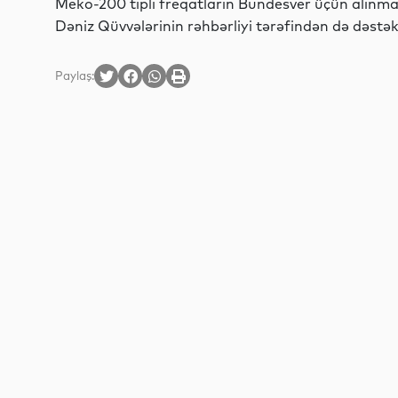
Meko-200 tipli freqatların Bundesver üçün alınma
Dəniz Qüvvələrinin rəhbərliyi tərəfindən də dəstəklə
Paylaş: