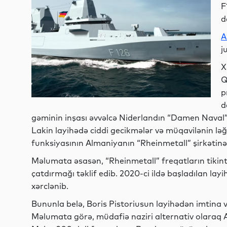
F
d
A
j
X
Q
p
d
gəminin inşası əvvəlcə Niderlandın “Damen Naval
Lakin layihədə ciddi gecikmələr və müqavilənin ləğ
funksiyasının Almaniyanın “Rheinmetall” şirkətinə
Məlumata əsasən, “Rheinmetall” freqatların tikint
çatdırmağı təklif edib. 2020-ci ildə başladılan lay
xərclənib.
Bununla belə, Boris Pistoriusun layihədən imtina var
Məlumata görə, müdafiə naziri alternativ olaraq 