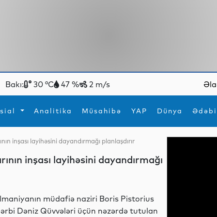
Bakı:
30 °C
47 %
2 m/s
Əla
sial
Analitika
Müsahibə
YAP
Dünya
Ədəbi
nın inşası layihəsini dayandırmağı planlaşdırır
ya
İdman
Maraqlı
rının inşası layihəsini dayandırmağı
İdman
Yeni texnologiyalar
lmaniyanın müdafiə naziri Boris Pistorius
ərbi Dəniz Qüvvələri üçün nəzərdə tutulan