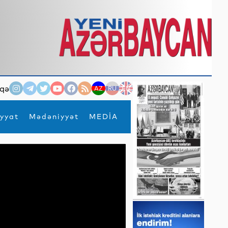
qə
AZ
RU
EN
yyat
Mədəniyyət
MEDİA
×