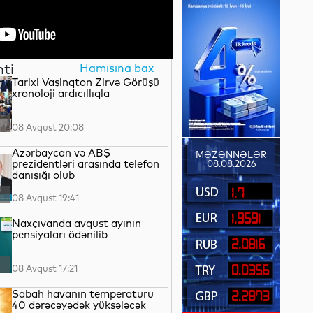
nti
Hamısına bax
Tarixi Vaşinqton Zirvə Görüşü
xronoloji ardıcıllıqla
08 Avqust 20:08
Azərbaycan və ABŞ
MƏZƏNNƏLƏR
prezidentləri arasında telefon
08.08.2026
danışığı olub
1.7
08 Avqust 19:41
1.9591
Naxçıvanda avqust ayının
pensiyaları ödənilib
2.0816
08 Avqust 17:21
0.0356
Sabah havanın temperaturu
2.2873
40 dərəcəyədək yüksələcək