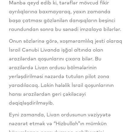
Mənbə qeyd edib ki, tərəflər mövcud fikir
ayrılıqlarına baxmayaraq, yaxın zamanda
başa çatması gözlənilən danışıqların beşinci
raundundan sonra bu sənədi imzalaya bilərlər.
Onun sözlərinə görə, xoşməramlılıq jesti olaraq
İsrail Cənubi Livanda işğal altında olan
ərazilərdən qoşunlarını çıxara bilər. Bu
ərazilərdə Livan ordusu bölmələrinin
yerləşdirilməsi nəzərdə tutulan pilot zona
yaradılacaq. Lakin hələlik İsrail qoşunlarının
hansı ərazilərdən geri çəkiləcəyi
dəqiqləşdirilməyib.
Eyni zamanda, Livan ordusunun vəziyyətə
nəzarət etmək və “Hizbullah”ın mümkün