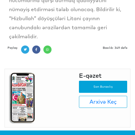
hücumlarına qarşı durmaq qabiliyyətini
nümayiş etdirməsi tələb olunacaq. Bildirilir ki,
“Hizbullah” döyüşçüləri Litani çayının
cənubundakı ərazilərdən tamamilə geri
çəkilməlidir.
Paylaş:
Baxılıb: 349 dəfə
E-qəzet
Son Buraxılış
Arxivə Keç