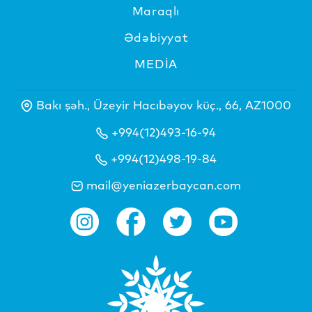
Maraqlı
Ədəbiyyat
MEDİA
Bakı şəh., Üzeyir Hacıbəyov küç., 66, AZ1000
+994(12)493-16-94
+994(12)498-19-84
mail@yeniazerbaycan.com