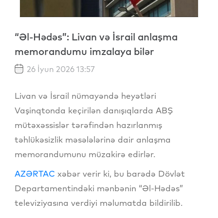
“Əl-Hədəs”: Livan və İsrail anlaşma
memorandumu imzalaya bilər
26 İyun 2026 13:57
Livan və İsrail nümayəndə heyətləri
Vaşinqtonda keçirilən danışıqlarda ABŞ
mütəxəssislər tərəfindən hazırlanmış
təhlükəsizlik məsələlərinə dair anlaşma
memorandumunu müzakirə edirlər.
AZƏRTAC
xəbər verir ki, bu barədə Dövlət
Departamentindəki mənbənin “Əl-Hədəs”
televiziyasına verdiyi məlumatda bildirilib.