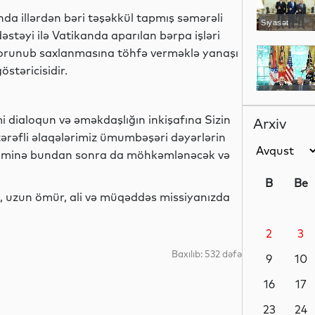
da illərdən bəri təşəkkül tapmış səmərəli
Siyasət
stəyi ilə Vatikanda aparılan bərpa işləri
 qorunub saxlanmasına töhfə verməklə yanaşı
stəricisidir.
Siyasət
dialoqun və əməkdaşlığın inkişafına Sizin
Arxiv
tərəfli əlaqələrimiz ümumbəşəri dəyərlərin
qi naminə bundan sonra da möhkəmlənəcək və
Siyasət
B
Be
, uzun ömür, ali və müqəddəs missiyanızda
2
3
Dünya
Baxılıb: 532 dəfə
9
10
16
17
Dünya
23
24