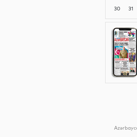
30
31
Dünya
Dünya
Dünya
Dünya
Azərbayca