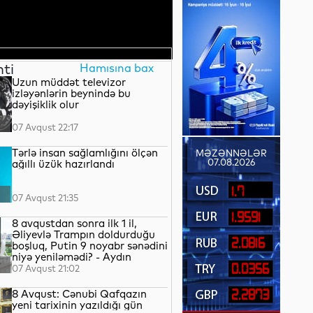
nti
Hamısına bax
Uzun müddət televizor
izləyənlərin beynində bu
dəyişiklik olur
07 Avqust 22:17
Tərlə insan sağlamlığını ölçən
MƏZƏNNƏLƏR
07.08.2026
ağıllı üzük hazırlandı
1.7
07 Avqust 21:35
1.9591
8 avqustdan sonra ilk 1 il,
Əliyevlə Trampın doldurduğu
2.0816
boşluq, Putin 9 noyabr sənədini
niyə yeniləmədi? - Aydın
QULİYEV yazır...
0.0356
07 Avqust 21:02
8 Avqust: Cənubi Qafqazın
2.2873
yeni tarixinin yazıldığı gün