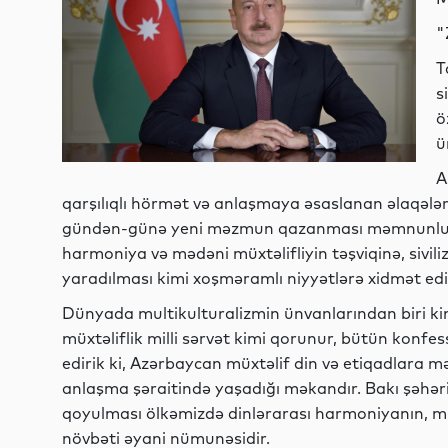
"
T
s
ö
ü
A
qarşılıqlı hörmət və anlaşmaya əsaslanan əlaqələri
gündən-günə yeni məzmun qazanması məmnunluq d
harmoniya və mədəni müxtəlifliyin təşviqinə, sivili
yaradılması kimi xoşməramlı niyyətlərə xidmət edi
Dünyada multikulturalizmin ünvanlarından biri ki
müxtəliflik milli sərvət kimi qorunur, bütün konfes
edirik ki, Azərbaycan müxtəlif din və etiqadlara mə
anlaşma şəraitində yaşadığı məkandır. Bakı şəhərin
qoyulması ölkəmizdə dinlərarası harmoniyanın, mul
növbəti əyani nümunəsidir.