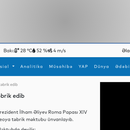
Bakı:
28 °C
52 %
4 m/s
Əla
sial
Analitika
Müsahibə
YAP
Dünya
Ədəbi
əbrik edib
ya
İdman
Maraqlı
brik edib
İdman
Yeni texnologiyalar
rezident İlham Əliyev Roma Papası XIV
eoya təbrik məktubu ünvanlayıb.
əktubda deyilir: