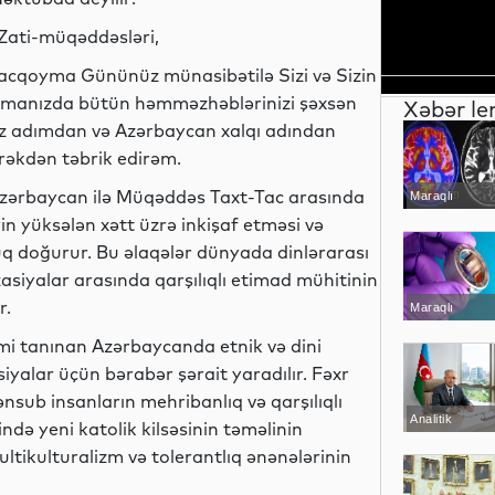
Zati-müqəddəsləri,
acqoyma Gününüz münasibətilə Sizi və Sizin
imanızda bütün həmməzhəblərinizi şəxsən
Xəbər le
z adımdan və Azərbaycan xalqı adından
rəkdən təbrik edirəm.
zərbaycan ilə Müqəddəs Taxt-Tac arasında
Maraqlı
n yüksələn xətt üzrə inkişaf etməsi və
oğurur. Bu əlaqələr dünyada dinlərarası
zasiyalar arasında qarşılıqlı etimad mühitinin
r.
Maraqlı
mi tanınan Azərbaycanda etnik və dini
siyalar üçün bərabər şərait yaradılır. Fəxr
nsub insanların mehribanlıq və qarşılıqlı
Analitik
də yeni katolik kilsəsinin təməlinin
tikulturalizm və tolerantlıq ənənələrinin