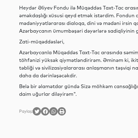
Heydər Əliyev Fondu ilə Müqəddəs Taxt-Tac arasın
əməkdaşlığı xüsusi qeyd etmək istərdim. Fondun də
mədəniyyətlərarası dialoqa, dini və mədəni irsin
Azərbaycanın ümumbəşəri dəyərlərə sadiqliyinin gö
Zati-müqəddəsləri,
Azərbaycanla Müqəddəs Taxt-Tac arasında səmimi 
töhfənizi yüksək qiymətləndirirəm. Əminəm ki, iki
təbliği və sivilizasiyalararası anlaşmanın təşvi
daha da dərinləşəcəkdir.
Belə bir əlamətdar gündə Sizə möhkəm cansağlığı
daim uğurlar diləyirəm".
Paylaş: