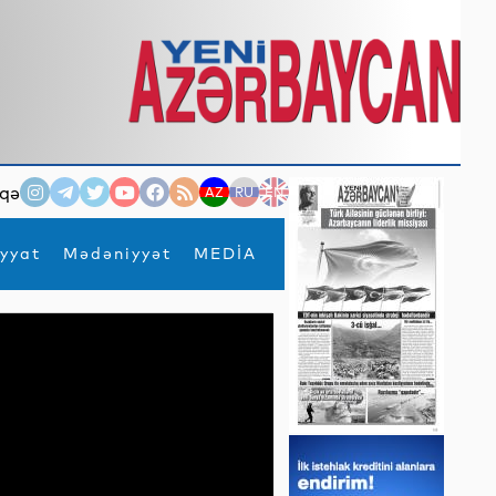
qə
AZ
RU
EN
yyat
Mədəniyyət
MEDİA
×