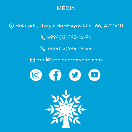
MEDİA
Bakı şəh., Üzeyir Hacıbəyov küç., 66, AZ1000
+994(12)493-16-94
+994(12)498-19-84
mail@yeniazerbaycan.com