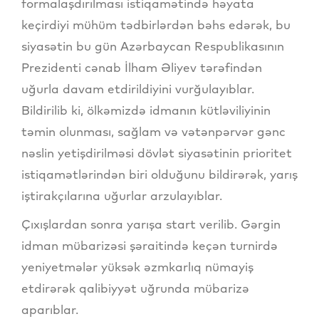
formalaşdırılması istiqamətində həyata
keçirdiyi mühüm tədbirlərdən bəhs edərək, bu
siyasətin bu gün Azərbaycan Respublikasının
Prezidenti cənab İlham Əliyev tərəfindən
uğurla davam etdirildiyini vurğulayıblar.
Bildirilib ki, ölkəmizdə idmanın kütləviliyinin
təmin olunması, sağlam və vətənpərvər gənc
nəslin yetişdirilməsi dövlət siyasətinin prioritet
istiqamətlərindən biri olduğunu bildirərək, yarış
iştirakçılarına uğurlar arzulayıblar.
Çıxışlardan sonra yarışa start verilib. Gərgin
idman mübarizəsi şəraitində keçən turnirdə
yeniyetmələr yüksək əzmkarlıq nümayiş
etdirərək qalibiyyət uğrunda mübarizə
aparıblar.