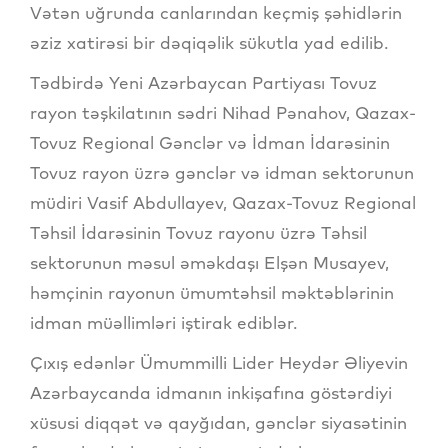
Vətən uğrunda canlarından keçmiş şəhidlərin
əziz xatirəsi bir dəqiqəlik sükutla yad edilib.
Tədbirdə Yeni Azərbaycan Partiyası Tovuz
rayon təşkilatının sədri Nihad Pənahov, Qazax-
Tovuz Regional Gənclər və İdman İdarəsinin
Tovuz rayon üzrə gənclər və idman sektorunun
müdiri Vasif Abdullayev, Qazax-Tovuz Regional
Təhsil İdarəsinin Tovuz rayonu üzrə Təhsil
sektorunun məsul əməkdaşı Elşən Musayev,
həmçinin rayonun ümumtəhsil məktəblərinin
idman müəllimləri iştirak ediblər.
Çıxış edənlər Ümummilli Lider Heydər Əliyevin
Azərbaycanda idmanın inkişafına göstərdiyi
xüsusi diqqət və qayğıdan, gənclər siyasətinin