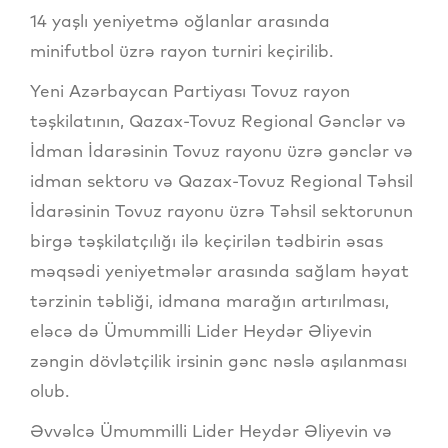
14 yaşlı yeniyetmə oğlanlar arasında
minifutbol üzrə rayon turniri keçirilib.
Yeni Azərbaycan Partiyası Tovuz rayon
təşkilatının, Qazax-Tovuz Regional Gənclər və
İdman İdarəsinin Tovuz rayonu üzrə gənclər və
idman sektoru və Qazax-Tovuz Regional Təhsil
İdarəsinin Tovuz rayonu üzrə Təhsil sektorunun
birgə təşkilatçılığı ilə keçirilən tədbirin əsas
məqsədi yeniyetmələr arasında sağlam həyat
tərzinin təbliği, idmana marağın artırılması,
eləcə də Ümummilli Lider Heydər Əliyevin
zəngin dövlətçilik irsinin gənc nəslə aşılanması
olub.
Əvvəlcə Ümummilli Lider Heydər Əliyevin və