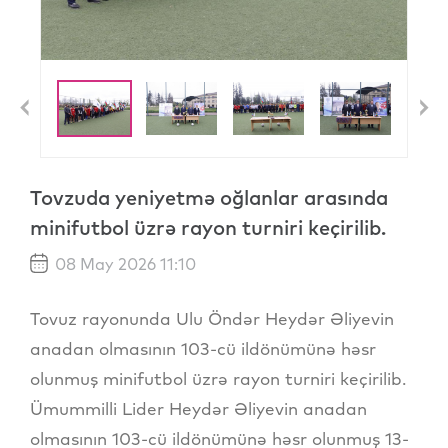
Previous
N
Tovzuda yeniyetmə oğlanlar arasında
minifutbol üzrə rayon turniri keçirilib.
08 May 2026 11:10
Tovuz rayonunda Ulu Öndər Heydər Əliyevin
anadan olmasının 103-cü ildönümünə həsr
olunmuş minifutbol üzrə rayon turniri keçirilib.
Ümummilli Lider Heydər Əliyevin anadan
olmasının 103-cü ildönümünə həsr olunmuş 13-