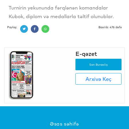
Turnirin yekununda fərqlənən komandalar
Kubok, diplom və medallarla təltif olunublar.
Paylaş:
Baxılıb: 476 dəfə
E-qəzet
Son Buraxılış
Arxivə Keç
Əsas səhifə