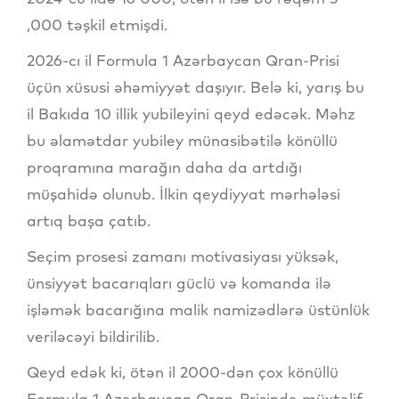
,000 təşkil etmişdi.
2026-cı il Formula 1 Azərbaycan Qran-Prisi
üçün xüsusi əhəmiyyət daşıyır. Belə ki, yarış bu
il Bakıda 10 illik yubileyini qeyd edəcək. Məhz
bu əlamətdar yubiley münasibətilə könüllü
proqramına marağın daha da artdığı
müşahidə olunub. İlkin qeydiyyat mərhələsi
artıq başa çatıb.
Seçim prosesi zamanı motivasiyası yüksək,
ünsiyyət bacarıqları güclü və komanda ilə
işləmək bacarığına malik namizədlərə üstünlük
veriləcəyi bildirilib.
Qeyd edək ki, ötən il 2000-dən çox könüllü
Formula 1 Azərbaycan Qran-Prisində müxtəlif