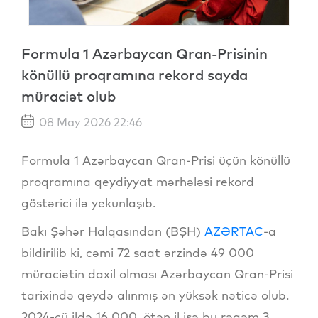
Formula 1 Azərbaycan Qran-Prisinin
könüllü proqramına rekord sayda
müraciət olub
08 May 2026 22:46
Formula 1 Azərbaycan Qran-Prisi üçün könüllü
proqramına qeydiyyat mərhələsi rekord
göstərici ilə yekunlaşıb.
Bakı Şəhər Halqasından (BŞH)
AZƏRTAC
-a
bildirilib ki, cəmi 72 saat ərzində 49 000
müraciətin daxil olması Azərbaycan Qran-Prisi
tarixində qeydə alınmış ən yüksək nəticə olub.
2024-cü ildə 16 000, ötən il isə bu rəqəm 3