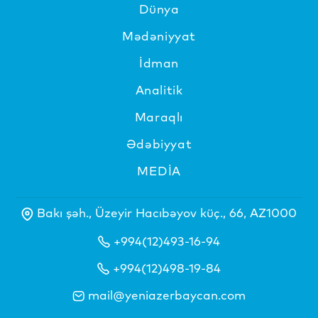
Dünya
Mədəniyyat
İdman
Analitik
Maraqlı
Ədəbiyyat
MEDİA
Bakı şəh., Üzeyir Hacıbəyov küç., 66, AZ1000
+994(12)493-16-94
+994(12)498-19-84
mail@yeniazerbaycan.com