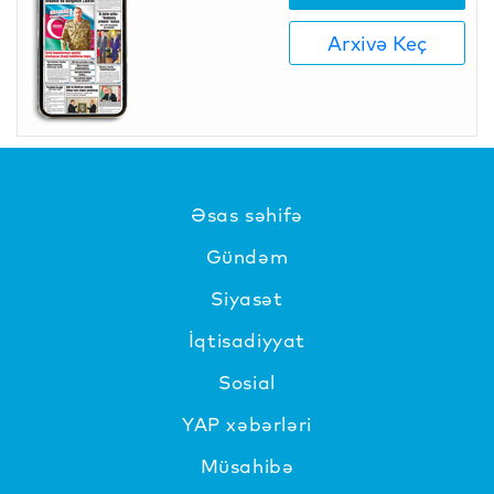
Arxivə Keç
Əsas səhifə
Gündəm
Siyasət
İqtisadiyyat
Sosial
YAP xəbərləri
Müsahibə