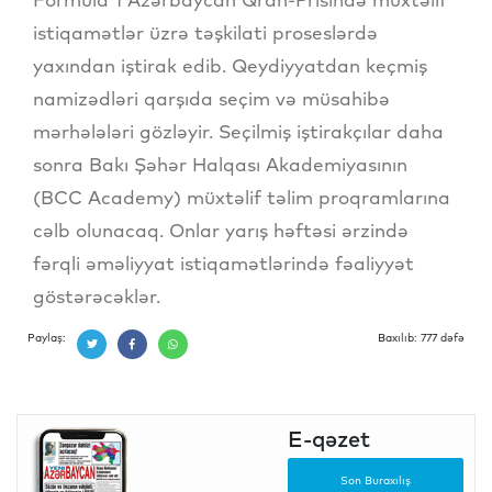
istiqamətlər üzrə təşkilati proseslərdə
yaxından iştirak edib. Qeydiyyatdan keçmiş
namizədləri qarşıda seçim və müsahibə
mərhələləri gözləyir. Seçilmiş iştirakçılar daha
sonra Bakı Şəhər Halqası Akademiyasının
(BCC Academy) müxtəlif təlim proqramlarına
cəlb olunacaq. Onlar yarış həftəsi ərzində
fərqli əməliyyat istiqamətlərində fəaliyyət
göstərəcəklər.
Paylaş:
Baxılıb: 777 dəfə
E-qəzet
Son Buraxılış