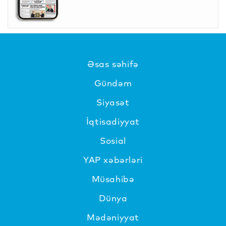
Əsas səhifə
Gündəm
Siyasət
İqtisadiyyat
Sosial
YAP xəbərləri
Müsahibə
Dünya
Mədəniyyat