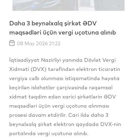
Daha 3 beynəlxalq şirkət ƏDV
məqsədləri üçün vergi uçotuna alınıb
08 May 2026 21:22
İqtisadiyyat Nazirliyi yanında Dövlət Vergi
Xidməti (DVX) tərəfindən elektron ticarətin
vergiyə cəlb olunması istiqamətində həyata
keçirilən islahatlar çərçivəsində rəqəmsal
xidmət təqdim edən xarici şirkətlərin ƏDV
məqsədləri üçün vergi uçotuna alınması
prosesi davam etdirilir. Cari ildə daha 3
beynəlxalq şirkət elektron qaydada DVX-nin
portalında vergi uçotuna alınıb.