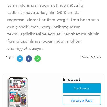
təmin olunması istiqamətində müvafiq
tədbirlər həyata keçirilir. Görülən işlər
rəqəmsal xidmətlər üzrə vergitutma bazasının
genişləndirilməsi, vergi inzibatçılığının
təkmilləşdirilməsi və ədalətli rəqabət mühitinin
formalaşdırılması baxımından mühüm
əhəmiyyət daşıyır.
Paylaş:
Baxılıb: 543 dəfə
E-qəzet
Son Buraxılış
Arxivə Keç