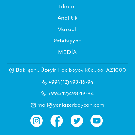
İdman
Analitik
Maraqlı
Ədəbiyyat
MEDİA
Bakı şəh., Üzeyir Hacıbəyov küç., 66, AZ1000
+994(12)493-16-94
+994(12)498-19-84
mail@yeniazerbaycan.com