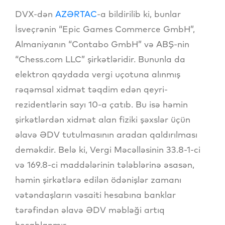
DVX-dən
AZƏRTAC
-a bildirilib ki, bunlar
İsveçrənin “Epic Games Commerce GmbH”,
Almaniyanın “Contabo GmbH” və ABŞ-nin
“Chess.com LLC” şirkətləridir. Bununla da
elektron qaydada vergi uçotuna alınmış
rəqəmsal xidmət təqdim edən qeyri-
rezidentlərin sayı 10-a çatıb. Bu isə həmin
şirkətlərdən xidmət alan fiziki şəxslər üçün
əlavə ƏDV tutulmasının aradan qaldırılması
deməkdir. Belə ki, Vergi Məcəlləsinin 33.8-1-ci
və 169.8-ci maddələrinin tələblərinə əsasən,
həmin şirkətlərə edilən ödənişlər zamanı
vətəndaşların vəsaiti hesabına banklar
tərəfindən əlavə ƏDV məbləği artıq
hesablanmır.