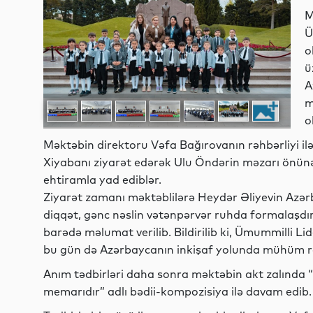
M
Ü
o
ü
A
m
o
Məktəbin direktoru Vəfa Bağırovanın rəhbərliyi ilə p
Xiyabanı ziyarət edərək Ulu Öndərin məzarı önünə g
ehtiramla yad ediblər.
Ziyarət zamanı məktəblilərə Heydər Əliyevin Azərb
diqqət, gənc nəslin vətənpərvər ruhda formalaşdır
barədə məlumat verilib. Bildirilib ki, Ümummilli Lid
bu gün də Azərbaycanın inkişaf yolunda mühüm ro
Anım tədbirləri daha sonra məktəbin akt zalında 
memarıdır” adlı bədii-kompozisiya ilə davam edib.