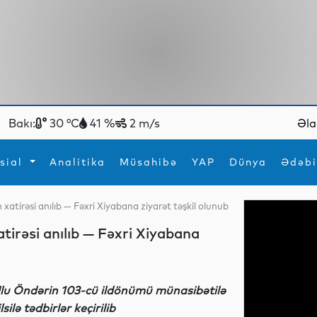
Bakı:
30 °C
41 %
2 m/s
Əla
sial
Analitika
Müsahibə
YAP
Dünya
Ədəbi
xatirəsi anılıb — Fəxri Xiyabana ziyarət təşkil olunub
ya
İdman
Maraqlı
tirəsi anılıb — Fəxri Xiyabana
İdman
Yeni texnologiyalar
lu Öndərin 103-cü ildönümü münasibətilə
ilsilə tədbirlər keçirilib