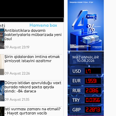
nti
Hamısına bax
Antibiotiklərə davamlı
bakteriyalarla mübarizədə yeni
üsul
09 Avqust 23:19
Şirin qidalardan imtina etmək
MƏZƏNNƏLƏR
şirniyyat istəyini azaltmır
10.08.2026
1.7
09 Avqust 22:26
1.9591
Dünya istidən qovrulduğu vaxt
burada rekord şaxta qeydə
2.0816
alındı: -84 dərəcə
09 Avqust 21:35
0.0356
İsti vurması zamanı nə etməli?
2.2873
- Həyat qurtaran vacib