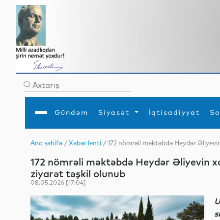
Gündəm
Siyasət
İqtisadiyyat
So
Ana səhifə
/
Xəbər lenti
/ 172 nömrəli məktəbdə Heydər Əliyevin 
Ana səhifə
Ədəbiyyat
Siyasət
Sosial
Dün
172 nömrəli məktəbdə Heydər Əliyevin xa
Gündəm
MEDİA
Xarici siyasət
Turizm
İqtisadiyyat
Daxili siyasət
Elm
ziyarət təşkil olunub
YAP
Din
08.05.2026 [17:04]
Analitika
Hadisə
Mədəniyyət
Diaspor
U
Müsahibə
s