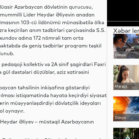
üasir Azərbaycan dövlətinin qurucusu,
mummilli Lider Heydər Əliyevin anadan
lmasının 103-cü ildönümü münasibətilə ölkə
Xəbər le
zrə keçirilən anım tədbirləri çərçivəsində S.S.
xundov adına 172 nömrəli tam orta
əktəbdə də geniş tədbirlər proqramı təşkil
lunub.
Dünya
edaqoji kollektiv və 2A sinif şagirdləri Fəxri
ül dəstələri düzüblər, əziz xatirəsini
aycan təhsilinin inkişafına göstərdiyi
Maraqlı
ılması istiqamətində həyata keçirdiyi siyasət
erin müəyyənləşdirdiyi dövlətçilik ideyaları
l oynayır.
Dünya
“Heydər Əliyev – müstəqil Azərbaycanın