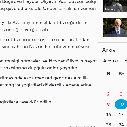
fa Bağırova Heydər Əliyevin Azərbaycan xalqı
raq qeyd edib ki, Ulu Öndər təhsili hər zaman
Maraqlı
iyi ilə Azərbaycanın əldə etdiyi uğurların
ayandığını vurğulayıb.
Dünya
qdim etdiyi proqram iştirakçılar tərəfindən
 sinif rəhbəri Nəzrin Fəttahovanın xüsusi
Arxiv
ər, musiqi nömrələri və Heydər Əliyevin həyat
Dünya
ştirakçılarına duyğulu anlar yaşadıb.
B
Be
çirilməsində əsas məqsəd gənc nəslə milli-
ıtmaq və şagirdləri dövlətçilik ənənələrinə
2
3
Dünya
girdlərə təşəkkür edilib.
9
10
16
17
Dünya
23
24