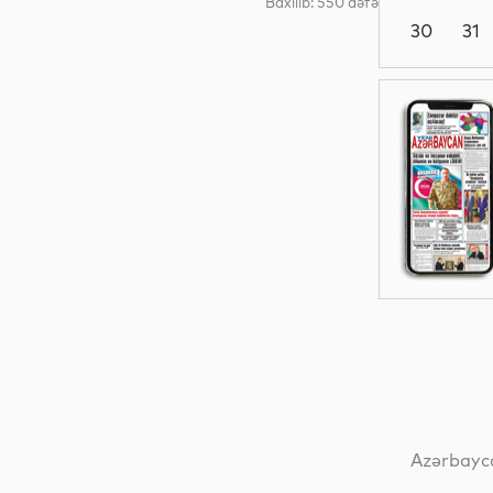
Baxılıb: 550 dəfə
30
31
Dünya
Dünya
Dünya
Siyasət
Azərbayca