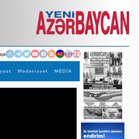
qə
AZ
RU
EN
yyat
Mədəniyyət
MEDİA
×