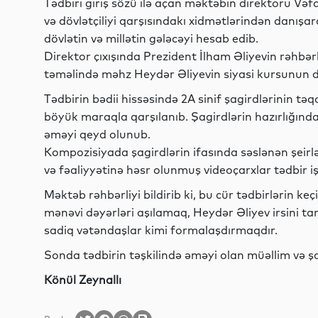
Tədbiri giriş sözü ilə açan məktəbin direktoru Və
və dövlətçiliyi qarşısındakı xidmətlərindən danışa
dövlətin və millətin gələcəyi hesab edib.
Direktor çıxışında Prezident İlham Əliyevin rəhbərl
təməlində məhz Heydər Əliyevin siyasi kursunun d
Tədbirin bədii hissəsində 2A sinif şagirdlərinin tə
böyük maraqla qarşılanıb. Şagirdlərin hazırlığında
əməyi qeyd olunub.
Kompozisiyada şagirdlərin ifasında səslənən şeirl
və fəaliyyətinə həsr olunmuş videoçarxlar tədbir i
Məktəb rəhbərliyi bildirib ki, bu cür tədbirlərin ke
mənəvi dəyərləri aşılamaq, Heydər Əliyev irsini tan
sadiq vətəndaşlar kimi formalaşdırmaqdır.
Sonda tədbirin təşkilində əməyi olan müəllim və şa
Könül Zeynallı