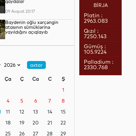
qaydalar
BİRJA
09 Avqust 20:17
Platin :
2963.083
Baydenin oğlu xərçəngin
atasının sümüklərinə
Qızıl :
yayıldığını açıqlayıb
7250.143
09 Avqust 19:24
Gümüş :
105.9224
Bolqarıstanda Dunay çayında
suyun səviyyəsi rekord həddə
Palladium :
enib
2330.768
09 Avqust 18:49
Ça
Ç
Ca
C
Ş
Rusiya və Pakistan ilk yük
dəmir yolu marşrutunun
1
istifadəyə verilməsinə
hazırlaşır
4
5
6
7
8
09 Avqust 18:31
11
12
13
14
15
Cevdet Yılmaz: Türkiyənin
təhlükəsizliyi onun
18
19
20
21
22
sərhədlərindən başlamır
25
26
27
28
29
09 Avqust 17:43