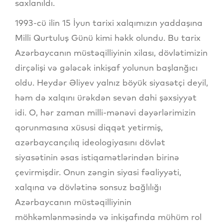
saxlanıldı.
1993-cü ilin 15 İyun tarixi xalqımızın yaddaşına
Milli Qurtuluş Günü kimi həkk olundu. Bu tarix
Azərbaycanın müstəqilliyinin xilası, dövlətimizin
dirçəlişi və gələcək inkişaf yolunun başlanğıcı
oldu. Heydər Əliyev yalnız böyük siyasətçi deyil,
həm də xalqını ürəkdən sevən dahi şəxsiyyət
idi. O, hər zaman milli-mənəvi dəyərlərimizin
qorunmasına xüsusi diqqət yetirmiş,
azərbaycançılıq ideologiyasını dövlət
siyasətinin əsas istiqamətlərindən birinə
çevirmişdir. Onun zəngin siyasi fəaliyyəti,
xalqına və dövlətinə sonsuz bağlılığı
Azərbaycanın müstəqilliyinin
möhkəmlənməsində və inkişafında mühüm rol