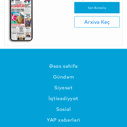
Son Buraxılış
Arxivə Keç
Əsas səhifə
Gündəm
Siyasət
İqtisadiyyat
Sosial
YAP xəbərləri