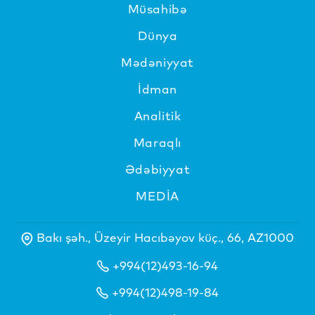
Müsahibə
Dünya
Mədəniyyat
İdman
Analitik
Maraqlı
Ədəbiyyat
MEDİA
Bakı şəh., Üzeyir Hacıbəyov küç., 66, AZ1000
+994(12)493-16-94
+994(12)498-19-84