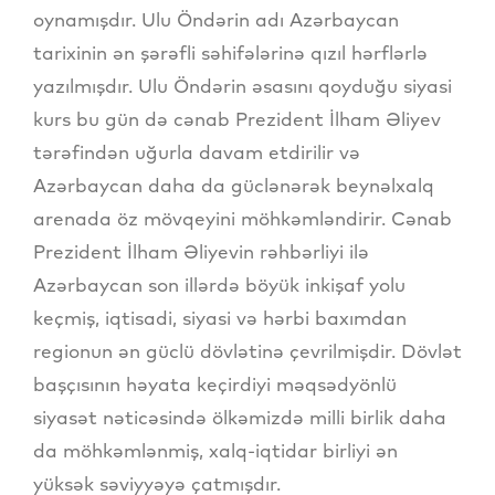
oynamışdır. Ulu Öndərin adı Azərbaycan
tarixinin ən şərəfli səhifələrinə qızıl hərflərlə
yazılmışdır. Ulu Öndərin əsasını qoyduğu siyasi
kurs bu gün də cənab Prezident İlham Əliyev
tərəfindən uğurla davam etdirilir və
Azərbaycan daha da güclənərək beynəlxalq
arenada öz mövqeyini möhkəmləndirir. Cənab
Prezident İlham Əliyevin rəhbərliyi ilə
Azərbaycan son illərdə böyük inkişaf yolu
keçmiş, iqtisadi, siyasi və hərbi baxımdan
regionun ən güclü dövlətinə çevrilmişdir. Dövlət
başçısının həyata keçirdiyi məqsədyönlü
siyasət nəticəsində ölkəmizdə milli birlik daha
da möhkəmlənmiş, xalq-iqtidar birliyi ən
yüksək səviyyəyə çatmışdır.