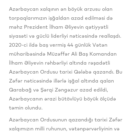
Azərbaycan xalqının ən böyük arzusu olan
torpaqlarımızın işğaldan azad edilməsi də
məhz Prezident İlham Əliyevin qətiyyətli
siyasəti və güclü liderliyi nəticəsində reallaşdı.
2020-ci ildə baş vermiş 44 günlük Vətən
müharibəsində Müzəffər Ali Baş Komandan
İlham Əliyevin rəhbərliyi altında rəşadətli
Azərbaycan Ordusu tarixi Qələbə qazandı. Bu
Zəfər nəticəsində illərlə işğal altında qalan
Qarabağ və Şərqi Zəngəzur azad edildi,
Azərbaycanın ərazi bütövlüyü böyük ölçüdə
təmin olundu.
Azərbaycan Ordusunun qazandığı tarixi Zəfər
xalqımızın milli ruhunun, vətənpərvərliyinin və