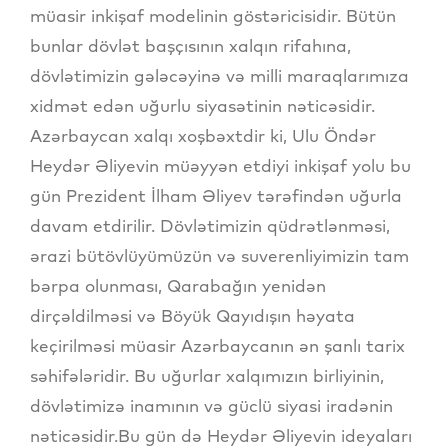
müasir inkişaf modelinin göstəricisidir. Bütün
bunlar dövlət başçısının xalqın rifahına,
dövlətimizin gələcəyinə və milli maraqlarımıza
xidmət edən uğurlu siyasətinin nəticəsidir.
Azərbaycan xalqı xoşbəxtdir ki, Ulu Öndər
Heydər Əliyevin müəyyən etdiyi inkişaf yolu bu
gün Prezident İlham Əliyev tərəfindən uğurla
davam etdirilir. Dövlətimizin qüdrətlənməsi,
ərazi bütövlüyümüzün və suverenliyimizin tam
bərpa olunması, Qarabağın yenidən
dirçəldilməsi və Böyük Qayıdışın həyata
keçirilməsi müasir Azərbaycanın ən şanlı tarix
səhifələridir. Bu uğurlar xalqımızın birliyinin,
dövlətimizə inamının və güclü siyasi iradənin
nəticəsidir.Bu gün də Heydər Əliyevin ideyaları