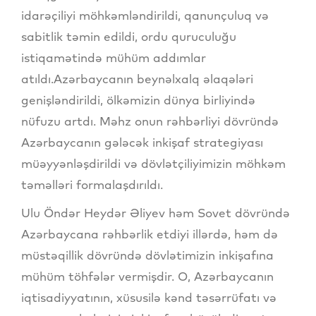
idarəçiliyi möhkəmləndirildi, qanunçuluq və
sabitlik təmin edildi, ordu quruculuğu
istiqamətində mühüm addımlar
atıldı.Azərbaycanın beynəlxalq əlaqələri
genişləndirildi, ölkəmizin dünya birliyində
nüfuzu artdı. Məhz onun rəhbərliyi dövründə
Azərbaycanın gələcək inkişaf strategiyası
müəyyənləşdirildi və dövlətçiliyimizin möhkəm
təməlləri formalaşdırıldı.
Ulu Öndər Heydər Əliyev həm Sovet dövründə
Azərbaycana rəhbərlik etdiyi illərdə, həm də
müstəqillik dövründə dövlətimizin inkişafına
mühüm töhfələr vermişdir. O, Azərbaycanın
iqtisadiyyatının, xüsusilə kənd təsərrüfatı və