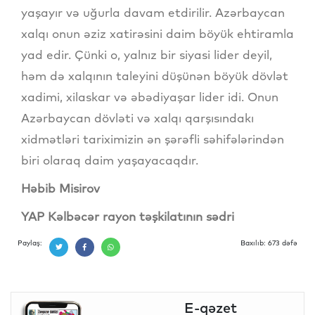
yaşayır və uğurla davam etdirilir. Azərbaycan
xalqı onun əziz xatirəsini daim böyük ehtiramla
yad edir. Çünki o, yalnız bir siyasi lider deyil,
həm də xalqının taleyini düşünən böyük dövlət
xadimi, xilaskar və əbədiyaşar lider idi. Onun
Azərbaycan dövləti və xalqı qarşısındakı
xidmətləri tariximizin ən şərəfli səhifələrindən
biri olaraq daim yaşayacaqdır.
Həbib Misirov
YAP Kəlbəcər rayon təşkilatının sədri
Paylaş:
Baxılıb: 673 dəfə
E-qəzet