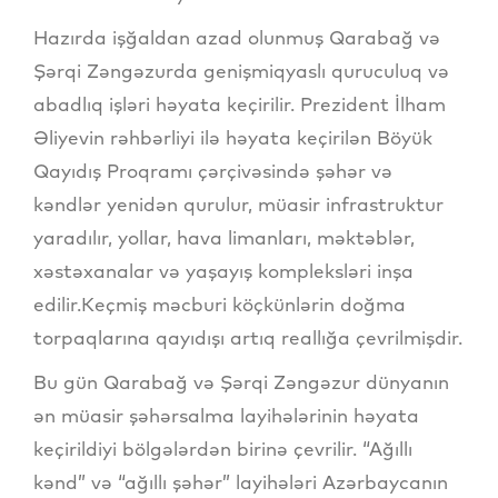
Hazırda işğaldan azad olunmuş Qarabağ və
Şərqi Zəngəzurda genişmiqyaslı quruculuq və
abadlıq işləri həyata keçirilir. Prezident İlham
Əliyevin rəhbərliyi ilə həyata keçirilən Böyük
Qayıdış Proqramı çərçivəsində şəhər və
kəndlər yenidən qurulur, müasir infrastruktur
yaradılır, yollar, hava limanları, məktəblər,
xəstəxanalar və yaşayış kompleksləri inşa
edilir.Keçmiş məcburi köçkünlərin doğma
torpaqlarına qayıdışı artıq reallığa çevrilmişdir.
Bu gün Qarabağ və Şərqi Zəngəzur dünyanın
ən müasir şəhərsalma layihələrinin həyata
keçirildiyi bölgələrdən birinə çevrilir. “Ağıllı
kənd” və “ağıllı şəhər” layihələri Azərbaycanın