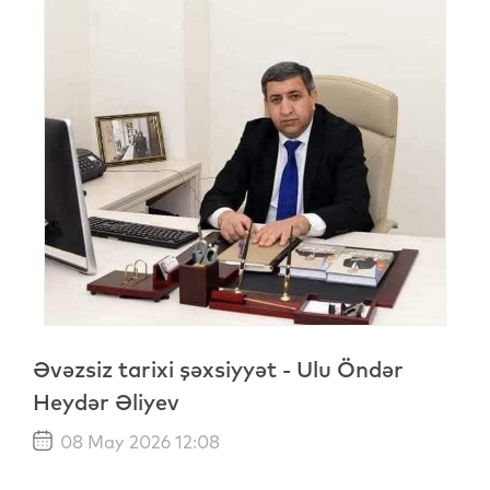
Əvəzsiz tarixi şəxsiyyət - Ulu Öndər
Heydər Əliyev
08 May 2026 12:08