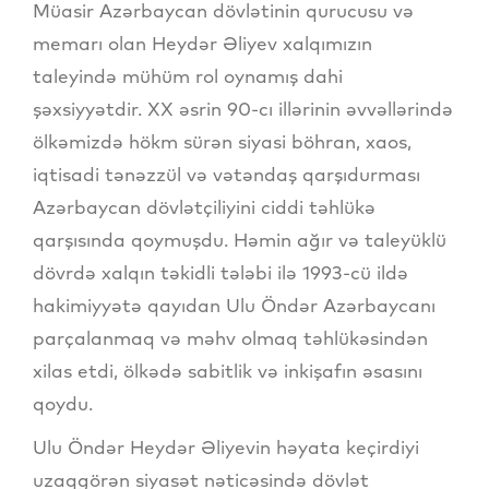
Müasir Azərbaycan dövlətinin qurucusu və
memarı olan Heydər Əliyev xalqımızın
taleyində mühüm rol oynamış dahi
şəxsiyyətdir. XX əsrin 90-cı illərinin əvvəllərində
ölkəmizdə hökm sürən siyasi böhran, xaos,
iqtisadi tənəzzül və vətəndaş qarşıdurması
Azərbaycan dövlətçiliyini ciddi təhlükə
qarşısında qoymuşdu. Həmin ağır və taleyüklü
dövrdə xalqın təkidli tələbi ilə 1993-cü ildə
hakimiyyətə qayıdan Ulu Öndər Azərbaycanı
parçalanmaq və məhv olmaq təhlükəsindən
xilas etdi, ölkədə sabitlik və inkişafın əsasını
qoydu.
Ulu Öndər Heydər Əliyevin həyata keçirdiyi
uzaqgörən siyasət nəticəsində dövlət