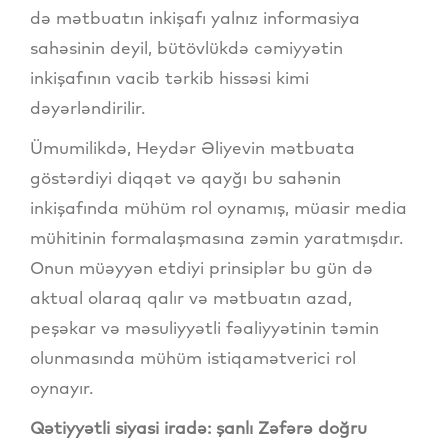
də mətbuatın inkişafı yalnız informasiya
sahəsinin deyil, bütövlükdə cəmiyyətin
inkişafının vacib tərkib hissəsi kimi
dəyərləndirilir.
Ümumilikdə, Heydər Əliyevin mətbuata
göstərdiyi diqqət və qayğı bu sahənin
inkişafında mühüm rol oynamış, müasir media
mühitinin formalaşmasına zəmin yaratmışdır.
Onun müəyyən etdiyi prinsiplər bu gün də
aktual olaraq qalır və mətbuatın azad,
peşəkar və məsuliyyətli fəaliyyətinin təmin
olunmasında mühüm istiqamətverici rol
oynayır.
Qətiyyətli siyasi iradə: şanlı Zəfərə doğru