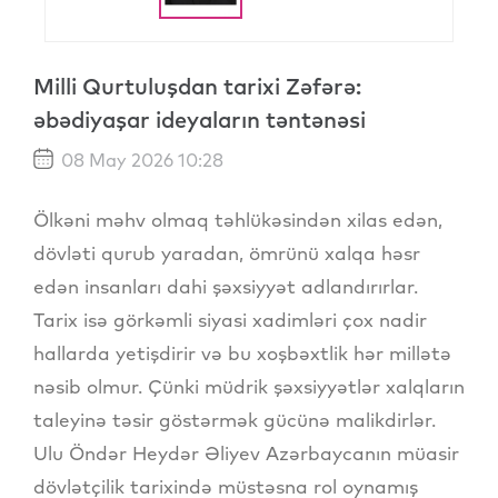
Milli Qurtuluşdan tarixi Zəfərə:
əbədiyaşar ideyaların təntənəsi
08 May 2026 10:28
Ölkəni məhv olmaq təhlükəsindən xilas edən,
dövləti qurub yaradan, ömrünü xalqa həsr
edən insanları dahi şəxsiyyət adlandırırlar.
Tarix isə görkəmli siyasi xadimləri çox nadir
hallarda yetişdirir və bu xoşbəxtlik hər millətə
nəsib olmur. Çünki müdrik şəxsiyyətlər xalqların
taleyinə təsir göstərmək gücünə malikdirlər.
Ulu Öndər Heydər Əliyev Azərbaycanın müasir
dövlətçilik tarixində müstəsna rol oynamış