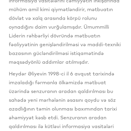
informasiya vasitələrini cəmiyyətin inkişafında
mühüm amil kimi qiymətləndirir, mətbuatın
dövlət və xalq arasında körpü rolunu
oynadığını daim vurğulamışdır. Ümummilli
Liderin rəhbərliyi dövründə mətbuatın
fəaliyyətinin genişləndirilməsi və maddi-texniki
bazasının gücləndirilməsi istiqamətində
məqsədyönlü addımlar atılmışdır.
Heydər Əliyevin 1998-ci il 6 avqust tarixində
imzaladığı fərmanla ölkəmizdə mətbuat
üzərində senzuranın aradan qaldırılması bu
sahədə yeni mərhələnin əsasını qoydu və söz
azadlığının təmin olunması baxımından tarixi
əhəmiyyət kəsb etdi. Senzuranın aradan
qaldırılması ilə kütləvi informasiya vasitələri