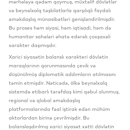
mərhələyə qədəm qoymuş, müxtəlif dövlətlər
və beynəlxalq təşkilatlarla qarşılıqlı faydalı
əməkdaşlıq münasibətləri genişləndirilmişdir.
Bu proses həm siyasi, həm iqtisadi, həm də
humanitar sahələri əhatə edərək çoxşaxəli
xarakter daşımışdır.
Xarici siyasətin balanslı xarakteri dövlətin
maraqlarının qorunmasında çevik və
düşünülmüş diplomatik addımların atılmasını
təmin etmişdir. Nəticədə, ölkə beynəlxalq
sistemdə etibarlı tərəfdaş kimi qəbul olunmuş,
regional və qlobal əməkdaşlıq
platformalarında fəal iştirak edən mühüm
aktorlardan birinə çevrilmişdir. Bu
balanslaşdırılmış xarici siyasət xətti dövlətin