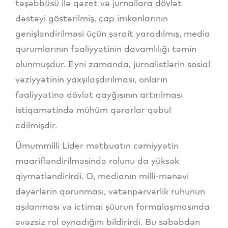
təşəbbüsü ilə qəzet və jurnallara dövlət
dəstəyi göstərilmiş, çap imkanlarının
genişləndirilməsi üçün şərait yaradılmış, media
qurumlarının fəaliyyətinin davamlılığı təmin
olunmuşdur. Eyni zamanda, jurnalistlərin sosial
vəziyyətinin yaxşılaşdırılması, onların
fəaliyyətinə dövlət qayğısının artırılması
istiqamətində mühüm qərarlar qəbul
edilmişdir.
Ümummilli Lider mətbuatın cəmiyyətin
maarifləndirilməsində rolunu da yüksək
qiymətləndirirdi. O, medianın milli-mənəvi
dəyərlərin qorunması, vətənpərvərlik ruhunun
aşılanması və ictimai şüurun formalaşmasında
əvəzsiz rol oynadığını bildirirdi. Bu səbəbdən