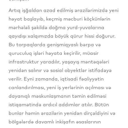
Artıq işğaldan azad edilmiş ərazilərimizdə yeni
həyat başlayıb, keçmiş məcburi köçkünlərin
mərhələli şəkildə doğma yurd-yuvalarına
qayıdışı xalqımızda böyük qürur hissi doğurur.
Bu torpaqlarda genişmiqyaslı bərpa və
quruculuq işləri həyata keçirilir, müasir
infrastruktur yaradılır, yaşayış məntəqələri
yenidən salınır və sosial obyektlər istifadəyə
verilir. Eyni zamanda, iqtisadi fəaliyyətin
canlandırılması, yeni iş yerlərinin açılması və
dayanıqlı məskunlaşmanın təmin edilməsi
istiqamətində ardıcıl addımlar atılır. Bütün
bunlar həmin ərazilərin yenidən dirçəldiyini və
bölgələrdə davamlı inkişafın əsaslarının