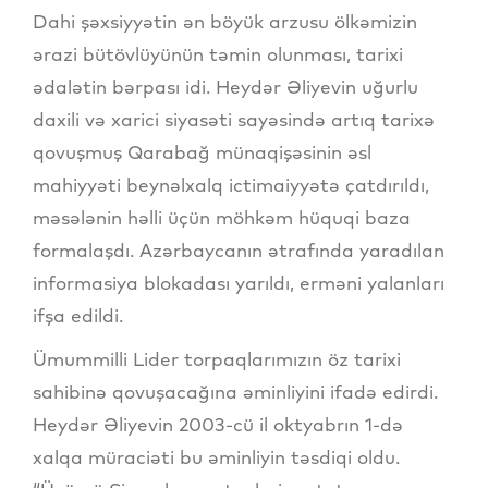
Dahi şəxsiyyətin ən böyük arzusu ölkəmizin
ərazi bütövlüyünün təmin olunması, tarixi
ədalətin bərpası idi. Heydər Əliyevin uğurlu
daxili və xarici siyasəti sayəsində artıq tarixə
qovuşmuş Qarabağ münaqişəsinin əsl
mahiyyəti beynəlxalq ictimaiyyətə çatdırıldı,
məsələnin həlli üçün möhkəm hüquqi baza
formalaşdı. Azərbaycanın ətrafında yaradılan
informasiya blokadası yarıldı, erməni yalanları
ifşa edildi.
Ümummilli Lider torpaqlarımızın öz tarixi
sahibinə qovuşacağına əminliyini ifadə edirdi.
Heydər Əliyevin 2003-cü il oktyabrın 1-də
xalqa müraciəti bu əminliyin təsdiqi oldu.