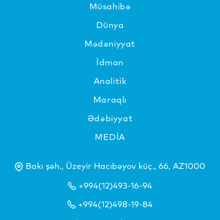
Müsahibə
Dünya
Mədəniyyat
İdman
Analitik
Maraqlı
Ədəbiyyat
MEDİA
Bakı şəh., Üzeyir Hacıbəyov küç., 66, AZ1000
+994(12)493-16-94
+994(12)498-19-84