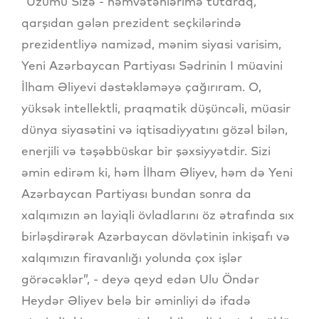
“Üzümü Sizə - həmvətənlərimə tutaraq,
qarşıdan gələn prezident seçkilərində
prezidentliyə namizəd, mənim siyasi varisim,
Yeni Azərbaycan Partiyası Sədrinin I müavini
İlham Əliyevi dəstəkləməyə çağırıram. O,
yüksək intellektli, praqmatik düşüncəli, müasir
dünya siyasətini və iqtisadiyyatını gözəl bilən,
enerjili və təşəbbüskar bir şəxsiyyətdir. Sizi
əmin edirəm ki, həm İlham Əliyev, həm də Yeni
Azərbaycan Partiyası bundan sonra da
xalqımızın ən layiqli övladlarını öz ətrafında sıx
birləşdirərək Azərbaycan dövlətinin inkişafı və
xalqımızın firavanlığı yolunda çox işlər
görəcəklər”, - deyə qeyd edən Ulu Öndər
Heydər Əliyev belə bir əminliyi də ifadə