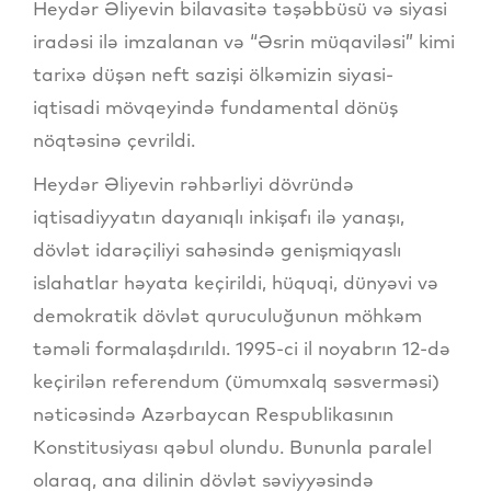
Heydər Əliyevin bilavasitə təşəbbüsü və siyasi
iradəsi ilə imzalanan və “Əsrin müqaviləsi” kimi
tarixə düşən neft sazişi ölkəmizin siyasi-
iqtisadi mövqeyində fundamental dönüş
nöqtəsinə çevrildi.
Heydər Əliyevin rəhbərliyi dövründə
iqtisadiyyatın dayanıqlı inkişafı ilə yanaşı,
dövlət idarəçiliyi sahəsində genişmiqyaslı
islahatlar həyata keçirildi, hüquqi, dünyəvi və
demokratik dövlət quruculuğunun möhkəm
təməli formalaşdırıldı. 1995-ci il noyabrın 12-də
keçirilən referendum (ümumxalq səsverməsi)
nəticəsində Azərbaycan Respublikasının
Konstitusiyası qəbul olundu. Bununla paralel
olaraq, ana dilinin dövlət səviyyəsində