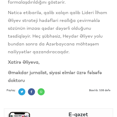
formalaşdırıldığını göstərir.
Nəticə etibarilə, qalib xalqın qalib Lideri İlham
Əliyev strateji hədəfləri reallığa çevirməklə
sözünün imzası qədər dəyərli olduğunu
təsdiqləyir. Heç şübhəsiz, Heydər Əliyev yolu
bundan sonra da Azərbaycana möhtəşəm
nailiyyətlər qazandıracaqdır.
Xatirə Əliyeva,
Əməkdar jurnalist, siyasi elmlər üzrə fəlsəfə
doktoru
Paylaş:
Baxılıb: 538 dəfə
E-qəzet