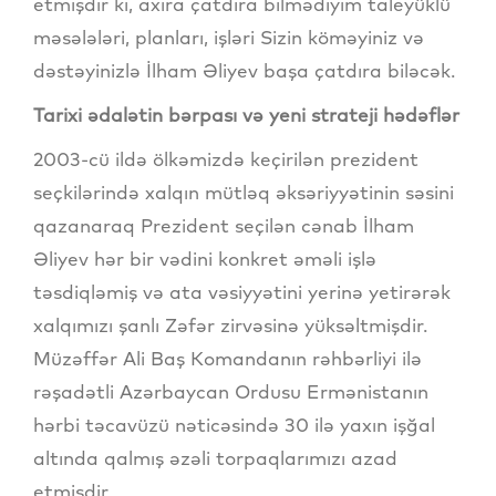
etmişdir ki, axıra çatdıra bilmədiyim taleyüklü
məsələləri, planları, işləri Sizin köməyiniz və
dəstəyinizlə İlham Əliyev başa çatdıra biləcək.
Tarixi ədalətin bərpası və yeni strateji hədəflər
2003-cü ildə ölkəmizdə keçirilən prezident
seçkilərində xalqın mütləq əksəriyyətinin səsini
qazanaraq Prezident seçilən cənab İlham
Əliyev hər bir vədini konkret əməli işlə
təsdiqləmiş və ata vəsiyyətini yerinə yetirərək
xalqımızı şanlı Zəfər zirvəsinə yüksəltmişdir.
Müzəffər Ali Baş Komandanın rəhbərliyi ilə
rəşadətli Azərbaycan Ordusu Ermənistanın
hərbi təcavüzü nəticəsində 30 ilə yaxın işğal
altında qalmış əzəli torpaqlarımızı azad
etmişdir.