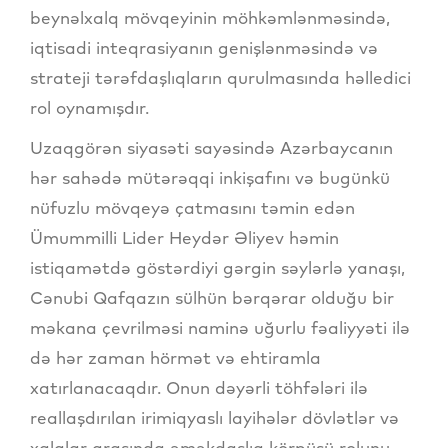
beynəlxalq mövqeyinin möhkəmlənməsində,
iqtisadi inteqrasiyanın genişlənməsində və
strateji tərəfdaşlıqların qurulmasında həlledici
rol oynamışdır.
Uzaqgörən siyasəti sayəsində Azərbaycanın
hər sahədə mütərəqqi inkişafını və bugünkü
nüfuzlu mövqeyə çatmasını təmin edən
Ümummilli Lider Heydər Əliyev həmin
istiqamətdə göstərdiyi gərgin səylərlə yanaşı,
Cənubi Qafqazın sülhün bərqərar olduğu bir
məkana çevrilməsi naminə uğurlu fəaliyyəti ilə
də hər zaman hörmət və ehtiramla
xatırlanacaqdır. Onun dəyərli töhfələri ilə
reallaşdırılan irimiqyaslı layihələr dövlətlər və
xalqlar arasında əməkdaşlıq körpüsü rolunu