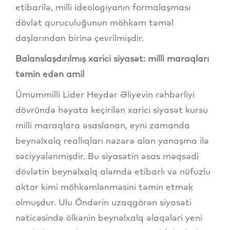
etibarilə, milli ideologiyanın formalaşması
dövlət quruculuğunun möhkəm təməl
daşlarından birinə çevrilmişdir.
Balanslaşdırılmış xarici siyasət: milli maraqları
təmin edən amil
Ümummilli Lider Heydər Əliyevin rəhbərliyi
dövründə həyata keçirilən xarici siyasət kursu
milli maraqlara əsaslanan, eyni zamanda
beynəlxalq reallıqları nəzərə alan yanaşma ilə
səciyyələnmişdir. Bu siyasətin əsas məqsədi
dövlətin beynəlxalq aləmdə etibarlı və nüfuzlu
aktor kimi möhkəmlənməsini təmin etmək
olmuşdur. Ulu Öndərin uzaqgörən siyasəti
nəticəsində ölkənin beynəlxalq əlaqələri yeni