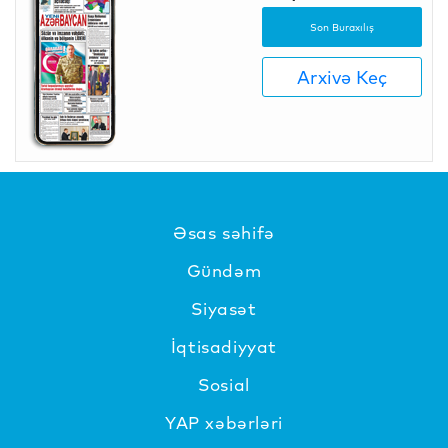
Son Buraxılış
Arxivə Keç
Əsas səhifə
Gündəm
Siyasət
İqtisadiyyat
Sosial
YAP xəbərləri