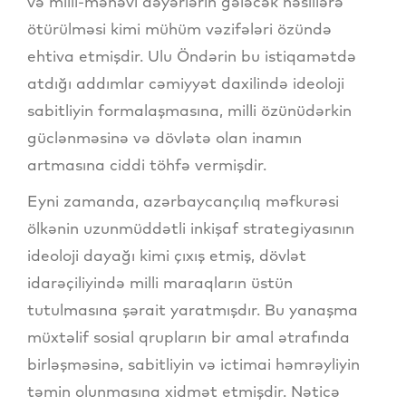
və milli-mənəvi dəyərlərin gələcək nəsillərə
ötürülməsi kimi mühüm vəzifələri özündə
ehtiva etmişdir. Ulu Öndərin bu istiqamətdə
atdığı addımlar cəmiyyət daxilində ideoloji
sabitliyin formalaşmasına, milli özünüdərkin
güclənməsinə və dövlətə olan inamın
artmasına ciddi töhfə vermişdir.
Eyni zamanda, azərbaycançılıq məfkurəsi
ölkənin uzunmüddətli inkişaf strategiyasının
ideoloji dayağı kimi çıxış etmiş, dövlət
idarəçiliyində milli maraqların üstün
tutulmasına şərait yaratmışdır. Bu yanaşma
müxtəlif sosial qrupların bir amal ətrafında
birləşməsinə, sabitliyin və ictimai həmrəyliyin
təmin olunmasına xidmət etmişdir. Nəticə