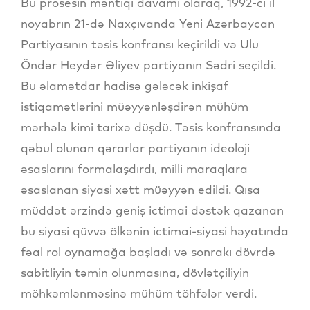
Bu prosesin məntiqi davamı olaraq, 1992-ci il
noyabrın 21-də Naxçıvanda Yeni Azərbaycan
Partiyasının təsis konfransı keçirildi və Ulu
Öndər Heydər Əliyev partiyanın Sədri seçildi.
Bu əlamətdar hadisə gələcək inkişaf
istiqamətlərini müəyyənləşdirən mühüm
mərhələ kimi tarixə düşdü. Təsis konfransında
qəbul olunan qərarlar partiyanın ideoloji
əsaslarını formalaşdırdı, milli maraqlara
əsaslanan siyasi xətt müəyyən edildi. Qısa
müddət ərzində geniş ictimai dəstək qazanan
bu siyasi qüvvə ölkənin ictimai-siyasi həyatında
fəal rol oynamağa başladı və sonrakı dövrdə
sabitliyin təmin olunmasına, dövlətçiliyin
möhkəmlənməsinə mühüm töhfələr verdi.