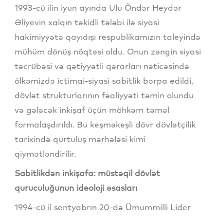
1993-cü ilin iyun ayında Ulu Öndər Heydər
Əliyevin xalqın təkidli tələbi ilə siyasi
hakimiyyətə qayıdışı respublikamızın taleyində
mühüm dönüş nöqtəsi oldu. Onun zəngin siyasi
təcrübəsi və qətiyyətli qərarları nəticəsində
ölkəmizdə ictimai-siyasi sabitlik bərpa edildi,
dövlət strukturlarının fəaliyyəti təmin olundu
və gələcək inkişaf üçün möhkəm təməl
formalaşdırıldı. Bu keşməkeşli dövr dövlətçilik
tarixində qurtuluş mərhələsi kimi
qiymətləndirilir.
Sabitlikdən inkişafa: müstəqil dövlət
quruculuğunun ideoloji əsasları
1994-cü il sentyabrın 20-də Ümummilli Lider