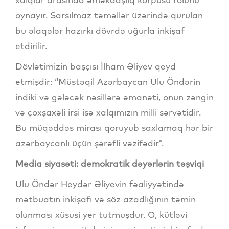
oynayır. Sarsılmaz təməllər üzərində qurulan
bu əlaqələr hazırkı dövrdə uğurla inkişaf
etdirilir.
Dövlətimizin başçısı İlham Əliyev qeyd
etmişdir: “Müstəqil Azərbaycan Ulu Öndərin
indiki və gələcək nəsillərə əmanəti, onun zəngin
və çoxşaxəli irsi isə xalqımızın milli sərvətidir.
Bu müqəddəs mirası qoruyub saxlamaq hər bir
azərbaycanlı üçün şərəfli vəzifədir”.
Media siyasəti: demokratik dəyərlərin təşviqi
Ulu Öndər Heydər Əliyevin fəaliyyətində
mətbuatın inkişafı və söz azadlığının təmin
olunması xüsusi yer tutmuşdur. O, kütləvi