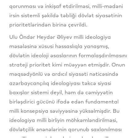
qorunması və inkişaf etdirilməsi, milli-mədəni
irsin sistemli şəkildə təbliği dövlət siyasətinin
prioritetlərindən birinə çevrildi.
Ulu Öndər Heydər Əliyev milli ideologiya
məsələsinə xüsusi həssaslıqla yanaşmış,
dövlətin ideoloji əsaslarının formalaşdırılmasını
strateji prioritet kimi müəyyən etmişdir. Onun
məqsədyönlü və ardıcıl siyasəti nəticəsində
azərbaycançılıq ideologiyası təkcə siyasi
baxışlar sistemi deyil, həm də cəmiyyətin
birləşdirici gücünü ifadə edən fundamental
milli konsepsiya səviyyəsinə yüksəlmişdir. Bu
ideologiya milli birliyin möhkəmləndirilməsi,
dövlətçilik ənənələrinin qorunub saxlanılması