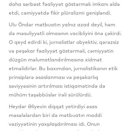
daha sərbəst fəaliyyət göstərmək imkanı əldə
etdi, cəmiyyətdə fikir plüralizmi genişləndi.
Ulu Öndər mətbuatın yalnız azad deyil, həm
də məsuliyyətli olmasının vacibliyini önə çəkirdi.
O qeyd edirdi ki, jurnalistlər obyektiv, qərəzsiz
və peşəkar fəaliyyət göstərməli, cəmiyyətin
düzgün məlumatlandırılmasına xidmət
etməlidirlər. Bu baxımdan, jurnalistikanın etik
prinsiplərə əsaslanması və peşəkarlıq
səviyyəsinin artırılması istiqamətində də
mühüm təşəbbüslər irəli sürülürdü.
Heydər Əliyevin diqqət yetirdiyi əsas
məsələlərdən biri də mətbuatın maddi
vəziyyətinin yaxşılaşdırılması idi. Onun