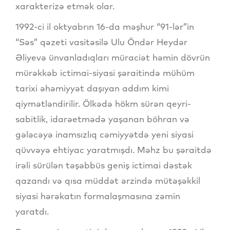
xarakterizə etmək olar.
1992-ci il oktyabrın 16-da məşhur “91-lər”in
“Səs” qəzeti vasitəsilə Ulu Öndər Heydər
Əliyevə ünvanladıqları müraciət həmin dövrün
mürəkkəb ictimai-siyasi şəraitində mühüm
tarixi əhəmiyyət daşıyan addım kimi
qiymətləndirilir. Ölkədə hökm sürən qeyri-
sabitlik, idarəetmədə yaşanan böhran və
gələcəyə inamsızlıq cəmiyyətdə yeni siyasi
qüvvəyə ehtiyac yaratmışdı. Məhz bu şəraitdə
irəli sürülən təşəbbüs geniş ictimai dəstək
qazandı və qısa müddət ərzində mütəşəkkil
siyasi hərəkatın formalaşmasına zəmin
yaratdı.