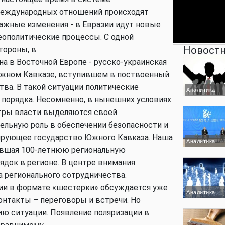
еждународных отношений происходят
ажные изменения - в Евразии идут новые
еополитические процессы. С одной
Новостн
тороны, в
а в Восточной Европе - русско-украинская
а Южном Кавказе, вступившем в поствоенный
ва. В такой ситуации политические
Аналитика
 порядка. Несомненно, в нынешних условиях
тры власти выделяются своей
ельную роль в обеспечении безопасности и
дирующее государство Южного Кавказа. Наша
Аналитика
нившая 100-летнюю региональную
ядок в регионе. В центре внимания
 регионального сотрудничества.
ии в формате «шестерки» обсуждается уже
Аналитика
онтакты – переговоры и встречи. Но
ию ситуации. Появление поляризации в