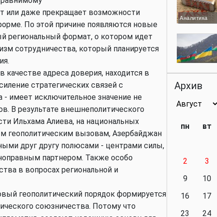
 сравнимому
т или даже прекращает возможности
Аналитика
форме. По этой причине появляются новые
ый региональный формат, о котором идет
низм сотрудничества, который планируется
ия.
Аналитика
 качестве адреса доверия, находится в
Архив
силение стратегических связей с
а - имеет исключительное значение не
ров. В результате внешнеполитического
Аналитика
сти Ильхама Алиева, на национальных
пн
вт
ым геополитическим вызовам, Азербайджан
ыми друг другу полюсами - центрами силы,
ноправным партнером. Также особо
2
3
Аналитика
тва в вопросах региональной и
9
10
овый геополитический порядок формируется
16
17
ического союзничества. Потому что
23
24
Политика