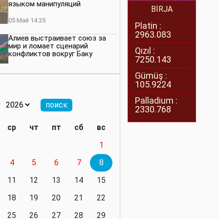
языком манипуляций
BİRJA
05 Май 14:35
Platin :
2963.083
Алиев выстраивает союз за
мир и ломает сценарий
Qızıl :
конфликтов вокруг Баку
7250.143
27 Апрель 14:07
Gümüş :
105.9224
Баку меняет правила. Страны
Южного Кавказа усиливают
Palladium :
значимость региона
2330.768
08 Апрель 14:28
ср
чт
пт
сб
вс
Глобальная игра сил:
1
нейтралитета больше не будет
4
5
6
7
8
11 Март 16:36
11
12
13
14
15
Видимо, действительно
президенту приходится все
18
19
20
21
22
делать самому
25
26
27
28
29