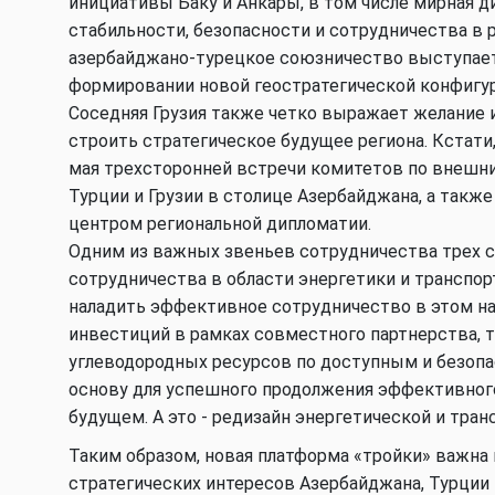
инициативы Баку и Анкары, в том числе мирная 
стабильности, безопасности и сотрудничества в 
азербайджано-турецкое союзничество выступает
формировании новой геостратегической конфигура
Соседняя Грузия также четко выражает желание 
строить стратегическое будущее региона. Кстати,
мая трехсторонней встречи комитетов по внешн
Турции и Грузии в столице Азербайджана, а такж
центром региональной дипломатии.
Одним из важных звеньев сотрудничества трех 
сотрудничества в области энергетики и транспорт
наладить эффективное сотрудничество в этом н
инвестиций в рамках совместного партнерства, 
углеводородных ресурсов по доступным и безо
основу для успешного продолжения эффективного
будущем. А это - редизайн энергетической и тран
Таким образом, новая платформа «тройки» важна 
стратегических интересов Азербайджана, Турции и