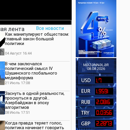
ая лента
Все новости
Как манипулируют обществом:
главный закон большой
политики
04 Август 16:44
В чем заключался
MƏZƏNNƏLƏR
политический смысл IV
08.08.2026
Шушинского глобального
медиафорума
1.7
21 Июль 17:08
1.9591
Заснуть в одной реальности,
проснуться в другой…
2.0816
Азербайджан в эпоху
алгоритмов
0.0356
08 Июль 17:51
Когда правда теряет голос,
2.2873
политика начинает говорить