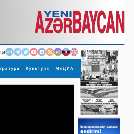
ты
AZ
RU
EN
ература
Культура
МЕДИА
×