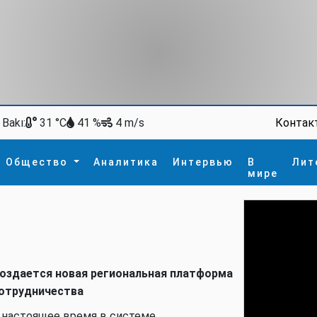
Bakı:
Контак
31 °C
41 %
4 m/s
Общество
Аналитика
Интервью
В
Лит
мире
ство
В мире
Спорт
Интересное
зм
İdman
Новые технологии
а
гия
сшествие
оздается новая региональная платформа
пора
отрудничества
 настоящее время в системе