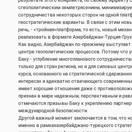
результате этого конфликта, по своему эффекту
сгеополитическим землетрясением, минимизируе
сотрудничества некоторых сторон на одной плат
геостратегические варианты. В связи с этим нов
речь, - «тройная»платформа, то есть, новый меха
реализовать в формате Азербайджан-Турция-Груз
Как видно, Азербайджан по-прежнему выступает в
центре геополитических процессов. Потому что у
Баку - углубление многопланового сотрудничеств
только для стран региона, но и для силовых цент
курса, основанного на стратегической сдержанно
интересах и адекватно отвечающего современн
имеет хорошие отношения даже с противоположн
признан в мире надежным, перспективным и рав
отмечаются призывы Баку к укреплению партнерс
международной безопасности.
Другой важный момент заключается в том, что н
именно в рамкахазербайджано-турецкого стратег