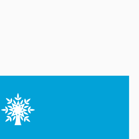
напоминать о Победе
17 Декабрь 12:57
Правда обесценена: как ложь
стала валютой современного
общества
27 Ноябрь 17:05
Тюркский мир ломает игру:
«разделяй и властвуй» больше
не работает
20 Ноябрь 15:05
ABŞ-da immuniteti xərçəngi
məhv etməyə vadar edən
nanohissəciklər yaradılıb
01 Ноябрь 15:37
Смотрим на ответы