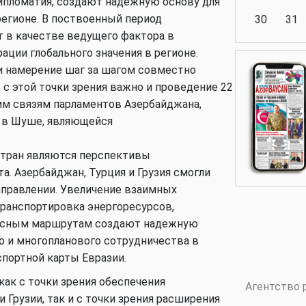
дипломатия, создают надежную основу для
регионе. В поствоенный период
30
31
 в качестве ведущего фактора в
ции глобального значения в регионе.
и намерение шаг за шагом совместно
Аналитика
 с этой точки зрения важно и проведение 22
им связям парламентов Азербайджана,
е в Шуше, являющейся
Аналитика
стран являются перспективы
а. Азербайджан, Турция и Грузия смогли
аправлении. Увеличение взаимных
транспортировка энергоресурсов,
Политика
пасным маршрутам создают надежную
 и многопланового сотрудничества в
спортной карты Евразии.
Аналитика
как с точки зрения обеспечения
Агентство 
 Грузии, так и с точки зрения расширения