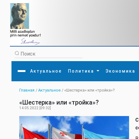
Актуальное
Политика
Экономика
Главная
/
Актуальное
/ «Шестерка» или «тройка»?
Главная
Литература
Политика
Обще
«Шестерка» или «тройка»?
Актуальное
МЕДИА
Внешняя политика
Тури
Экономика
Внутренняя политика
Наук
14.05.2022 [09:32]
Аналитика
Рели
Культура
Прои
С
Интервью
Диас
с
В