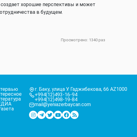
е создает хорошие перспективы и может
отрудничества в будущем.
Аналитика
Просмотрено: 1340 раз
Аналитика
Аналитика
тервью
г. Баку, улица У. Гаджибекова, 66 AZ1000
тересное
+994(12)493-16-94
тература
+994(12)498-19-84
ЕДИА
mail@yeniazerbaycan.com
газета
В мире