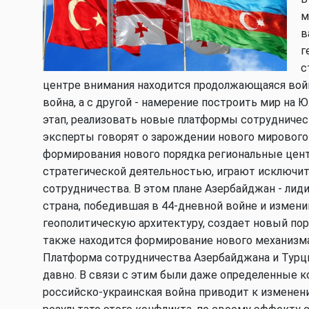
м
в
г
с
центре внимания находится продолжающаяся войн
война, а с другой - намерение построить мир н
этап, реализовать новые платформы сотрудничест
эксперты говорят о зарождении нового мирового
формирования нового порядка региональные цен
стратегической деятельностью, играют исключит
сотрудничества. В этом плане Азербайджан - ли
страна, победившая в 44-дневной войне и изме
геополитическую архитектуру, создает новый пор
также находится формирование нового механизма
Платформа сотрудничества Азербайджана и Турц
давно. В связи с этим были даже определенные к
российско-украинская война приводит к изменен