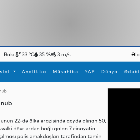
Bakı:
33 °C
35 %
3 m/s
Əla
sial
Analitika
Müsahibə
YAP
Dünya
Ədəbi
unub
ya
İdman
Maraqlı
unub
İdman
Yeni texnologiyalar
yunun 22-də ölkə ərazisində qeydə alınan 50,
vvəlki dövrlərdən bağlı qalan 7 cinayətin
çılması polis əməkdaşları tərəfindən təmin