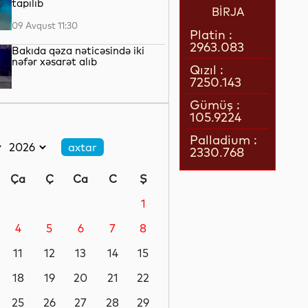
tapılıb
BİRJA
09 Avqust 11:30
Platin :
2963.083
Bakıda qəza nəticəsində iki
nəfər xəsarət alıb
Qızıl :
7250.143
09 Avqust 10:45
Gümüş :
105.9224
FIFA İnfantino ilə bağlı
iddialara cavab verib
Palladium :
2330.768
09 Avqust 10:17
Ça
Ç
Ca
C
Ş
Ucarda avtomobilin vurduğu
velosipedçi ölüb
1
4
5
6
7
8
09 Avqust 09:59
11
12
13
14
15
Belqorod vilayətinə dron
hücumu olub, 13 nəfər
18
19
20
21
22
yaralanıb
25
26
27
28
29
09 Avqust 09:25