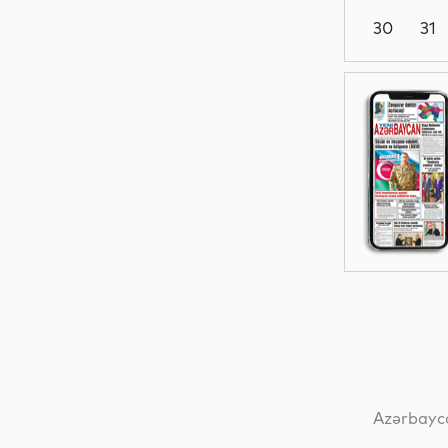
30
31
Dünya
Siyasət
Dünya
Siyasət
Azərbayca