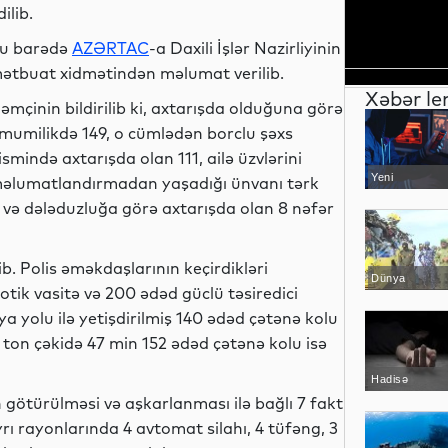
dilib.
u barədə
AZƏRTAC
-a Daxili İşlər Nazirliyinin
ətbuat xidmətindən məlumat verilib.
Xəbər le
əmçinin bildirilib ki, axtarışda olduğuna görə
mumilikdə 149, o cümlədən borclu şəxs
ismində axtarışda olan 111, ailə üzvlərini
Yeni
əlumatlandırmadan yaşadığı ünvanı tərk
texnologiyalar
7 və dələduzluğa görə axtarışda olan 8 nəfər
ib. Polis əməkdaşlarının keçirdikləri
Dünya
otik vasitə və 200 ədəd güclü təsiredici
 yolu ilə yetişdirilmiş 140 ədəd çətənə kolu
 ton çəkidə 47 min 152 ədəd çətənə kolu isə
Hadisə
götürülməsi və aşkarlanması ilə bağlı 7 fakt
ı rayonlarında 4 avtomat silahı, 4 tüfəng, 3