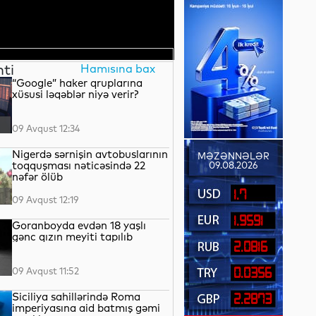
nti
Hamısına bax
“Google” haker qruplarına
xüsusi ləqəblər niyə verir?
09 Avqust 12:34
Nigerdə sərnişin avtobuslarının
MƏZƏNNƏLƏR
toqquşması nəticəsində 22
09.08.2026
nəfər ölüb
1.7
09 Avqust 12:19
1.9591
Goranboyda evdən 18 yaşlı
gənc qızın meyiti tapılıb
2.0816
09 Avqust 11:52
0.0356
Siciliya sahillərində Roma
2.2873
imperiyasına aid batmış gəmi