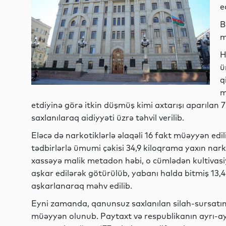
e
B
m
H
ü
q
m
etdiyinə görə itkin düşmüş kimi axtarışı aparılan 
saxlanılaraq aidiyyəti üzrə təhvil verilib.
Eləcə də narkotiklərlə əlaqəli 16 fakt müəyyən edil
tədbirlərlə ümumi çəkisi 34,9 kiloqrama yaxın nark
xassəyə malik metadon həbi, o cümlədən kultivasiya
aşkar edilərək götürülüb, yabanı halda bitmiş 13,4
aşkarlanaraq məhv edilib.
Eyni zamanda, qanunsuz saxlanılan silah-sursatın 
müəyyən olunub. Paytaxt və respublikanın ayrı-ayr