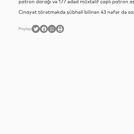
patron darağı və 177 ədəd müxtəlif çaplı patron 
Cinayət törətməkdə şübhəli bilinən 43 nəfər də sax
Paylaş: