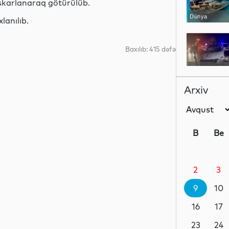
aşkarlanaraq götürülüb.
Dünya
lanılıb.
Baxılıb: 415 dəfə
Hadisə
Arxiv
İdman
B
Be
2
3
Hadisə
9
10
16
17
Dünya
23
24