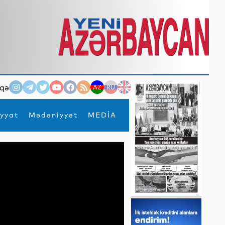
qə
AZ
RU
EN
yyat
Mədəniyyət
MEDİA
×