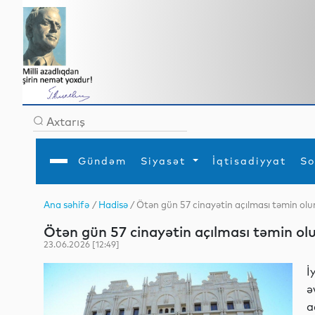
Gündəm
Siyasət
İqtisadiyyat
So
Ana səhifə
/
Hadisə
/ Ötən gün 57 cinayətin açılması təmin ol
Ana səhifə
Ədəbiyyat
Siyasət
Sosial
Dün
Ötən gün 57 cinayətin açılması təmin ol
Gündəm
MEDİA
Xarici siyasət
Turizm
İqtisadiyyat
Daxili siyasət
Elm
23.06.2026 [12:49]
YAP
Din
Analitika
Hadisə
İ
Mədəniyyət
Diaspor
ə
Müsahibə
a