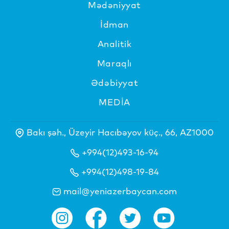
Mədəniyyat
İdman
Analitik
Maraqlı
Ədəbiyyat
MEDİA
Bakı şəh., Üzeyir Hacıbəyov küç., 66, AZ1000
+994(12)493-16-94
+994(12)498-19-84
mail@yeniazerbaycan.com