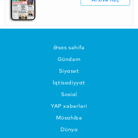
Əsas səhifə
Gündəm
Siyasət
İqtisadiyyat
Sosial
YAP xəbərləri
Müsahibə
Dünya