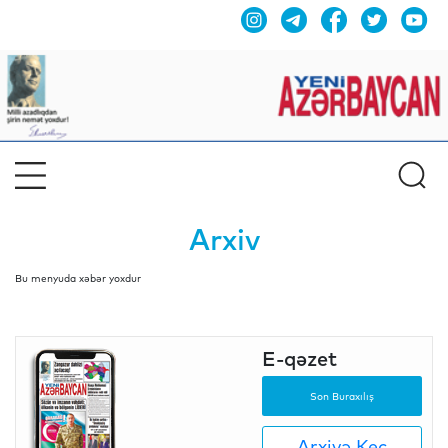
Arxiv
Bu menyuda xəbər yoxdur
E-qəzet
Son Buraxılış
Arxivə Keç