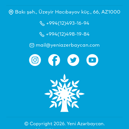
Bakı şəh., Üzeyir Hacıbəyov küç., 66, AZ1000
+994(12)493-16-94
+994(12)498-19-84
mail@yeniazerbaycan.com
© Copyright 2026.
Yeni Azərbaycan
.