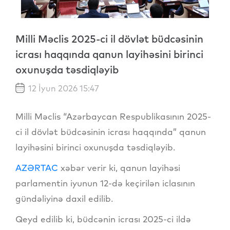
Milli Məclis 2025-ci il dövlət büdcəsinin
icrası haqqında qanun layihəsini birinci
oxunuşda təsdiqləyib
12 İyun 2026 15:47
Milli Məclis “Azərbaycan Respublikasının 2025-
ci il dövlət büdcəsinin icrası haqqında” qanun
layihəsini birinci oxunuşda təsdiqləyib.
AZƏRTAC
xəbər verir ki, qanun layihəsi
parlamentin iyunun 12-də keçirilən iclasının
gündəliyinə daxil edilib.
Qeyd edilib ki, büdcənin icrası 2025-ci ildə