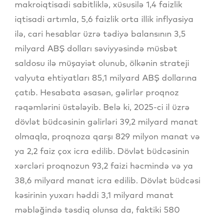
makroiqtisadi sabitliklə, xüsusilə 1,4 faizlik
iqtisadi artımla, 5,6 faizlik orta illik inflyasiya
ilə, cari hesablar üzrə tədiyə balansının 3,5
milyard ABŞ dolları səviyyəsində müsbət
saldosu ilə müşayiət olunub, ölkənin strateji
valyuta ehtiyatları 85,1 milyard ABŞ dollarına
çatıb. Hesabata əsasən, gəlirlər proqnoz
rəqəmlərini üstələyib. Belə ki, 2025-ci il üzrə
dövlət büdcəsinin gəlirləri 39,2 milyard manat
olmaqla, proqnoza qarşı 829 milyon manat və
ya 2,2 faiz çox icra edilib. Dövlət büdcəsinin
xərcləri proqnozun 93,2 faizi həcmində və ya
38,6 milyard manat icra edilib. Dövlət büdcəsi
kəsirinin yuxarı həddi 3,1 milyard manat
məbləğində təsdiq olunsa da, faktiki 580