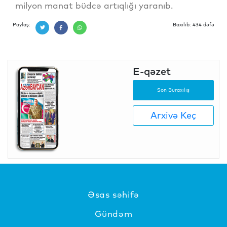
milyon manat büdcə artıqlığı yaranıb.
Paylaş:
Baxılıb: 434 dəfə
E-qəzet
Son Buraxılış
Arxivə Keç
Əsas səhifə
Gündəm