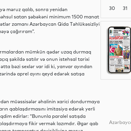
30
31
iyə məruz qalıb, sonra yenidən
ə məhsul satan şəbəkəni minimum 1500 manat
yyətlər zamanı Azərbaycan Qida Təhlükəsizliyi
Siyasət
əyə çağırıram”.
dondurmalardan mümkün qədər uzaq durmaq
Dünya
q şəkildə satılır və onun istehsal tarixi
a bəzi sexlər var idi ki, yanvar ayından
ərində aprel ayını qeyd edərək satışa
Dünya
 edən müəssisələr əhalinin xarici dondurmaya
arın qablaşdırmasını imitasiya edərək yerli
Dünya
dim edirlər: “Bununla paralel satışda
Azərbayca
laşdırmaya fikir vermək lazımdır. Əgər qab
manın temperatur dəyişikliyinə məruz