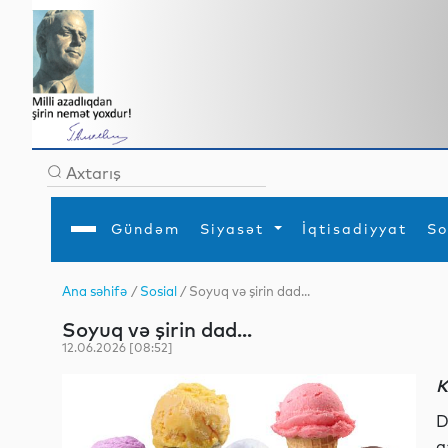
Gündəm
Siyasət
İqtisadiyyat
So
Ana səhifə
/
Sosial
/ Soyuq və şirin dad...
Ana səhifə
Ədəbiyyat
Siyasət
Sosial
Dün
Soyuq və şirin dad...
Gündəm
MEDİA
Xarici siyasət
Turizm
İqtisadiyyat
Daxili siyasət
Elm
12.06.2026 [08:52]
YAP
Din
Analitika
Hadisə
K
Mədəniyyət
Diaspor
Müsahibə
D
q