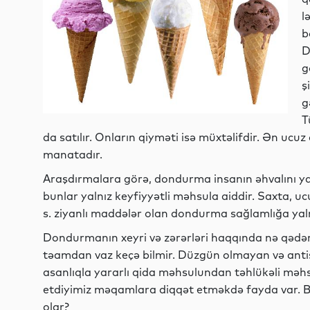
l
b
D
g
ş
g
T
da satılır. Onların qiyməti isə müxtəlifdir. Ən ucu
manatadır.
Araşdırmalara görə, dondurma insanın əhvalını yaxşı
bunlar yalnız keyfiyyətli məhsula aiddir. Saxta, uc
s. ziyanlı maddələr olan dondurma sağlamlığa yalnı
Dondurmanın xeyri və zərərləri haqqında nə qədər 
təamdan vaz keçə bilmir. Düzgün olmayan və anti
asanlıqla yararlı qida məhsulundan təhlükəli məhs
etdiyimiz məqamlara diqqət etməkdə fayda var. B
olar?