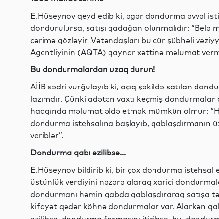
E.Hüseynov qeyd edib ki, əgər dondurma əvvəl ist
dondurulursa, satışı qadağan olunmalıdır: “Bel
cərimə gözləyir. Vətəndaşları bu cür şübhəli vəzi
Agentliyinin (AQTA) qaynar xəttinə məlumat verm
Bu dondurmalardan uzaq durun!
AİİB sədri vurğulayıb ki, açıq şəkildə satılan 
lazımdır. Çünki adətən vaxtı keçmiş dondurmalar açı
haqqında məlumat əldə etmək mümkün olmur: “Hətt
dondurma istehsalına başlayıb, qablaşdırmanın üz
veriblər”.
Dondurma qabı əzilibsə...
E.Hüseynov bildirib ki, bir çox dondurma istehsal
üstünlük verdiyini nəzərə alaraq xarici dondurmal
dondurmanı həmin qabda qablaşdıraraq satışa təq
kifayət qədər köhnə dondurmalar var. Alarkən qab
əzilibsə, dondurma formasını itiribsə, bu, dondur