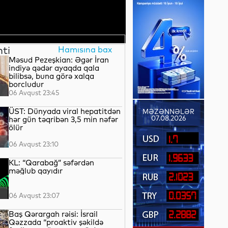
nti
Hamısına bax
Məsud Pezeşkian: Əgər İran
indiyə qədər ayaqda qala
bilibsə, buna görə xalqa
borcludur
06 Avqust 23:45
ÜST: Dünyada viral hepatitdən
MƏZƏNNƏLƏR
07.08.2026
hər gün təqribən 3,5 min nəfər
ölür
1.7
06 Avqust 23:10
1.9633
KL: “Qarabağ” səfərdən
məğlub qayıdır
2.1023
0.0357
06 Avqust 23:07
Baş Qərargah rəisi: İsrail
2.2882
Qəzzada “proaktiv şəkildə