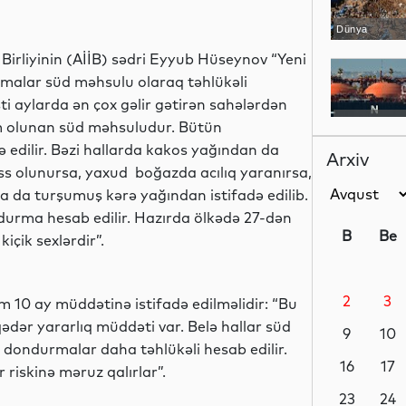
Dünya
 Birliyinin (AİİB) sədri Eyyub Hüseynov “Yeni
malar süd məhsulu olaraq təhlükəli
sti aylarda ən çox gəlir gətirən sahələrdən
Dünya
m olunan süd məhsuludur. Bütün
 edilir. Bəzi hallarda kakos yağından da
Arxiv
iss olunursa, yaxud boğazda acılıq yaranırsa,
ya da turşumuş kərə yağından istifadə edilib.
Dünya
ondurma hesab edilir. Hazırda ölkədə 27-dən
B
Be
içik sexlərdir”.
2
3
 10 ay müddətinə istifadə edilməlidir: “Bu
Dünya
 qədər yararlıq müddəti var. Belə hallar süd
9
10
 dondurmalar daha təhlükəli hesab edilir.
16
17
iskinə məruz qalırlar”.
Siyasət
23
24