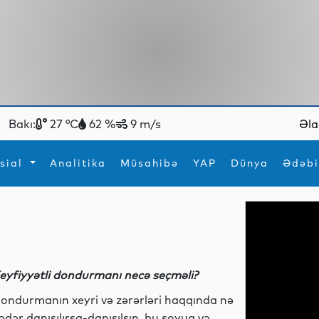
Bakı:
27 °C
62 %
9 m/s
Əla
sial
Analitika
Müsahibə
YAP
Dünya
Ədəbi
ya
İdman
Maraqlı
İdman
Yeni texnologiyalar
eyfiyyətli dondurmanı necə seçməli?
ondurmanın xeyri və zərərləri haqqında nə
ədər danışılırsa-danışılsın, bu soyuq və