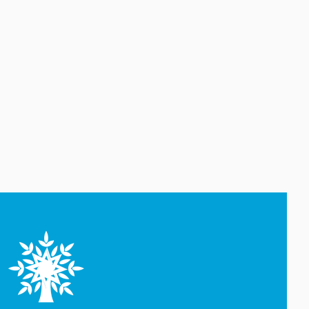
antidopinq mövzusunda
maarifləndirici seminar
06 Avqust 19:26
İlin birinci yarısında “Azəri-
Çıraq-Günəşli”dən Azərbaycan
dövlətinə 2 milyard kubmetr
səmt qazı verilib
06 Avqust 18:55
Altı ayda “Azəri-Çıraq-
Günəşli”də 7 neft hasilatı və 2
qaz injektoru quyusu qazılıb
06 Avqust 18:30
İlin birinci yarısında “Azəri-
Çıraq-Günəşli”dən hasilat 59
milyon barel olub
06 Avqust 18:10
Andrey Sibiqa: Azərbaycan
enerji təhlükəsizliyi nöqteyi-
nəzərindən bütün Avropa üçün
strateji əhəmiyyətə malikdir