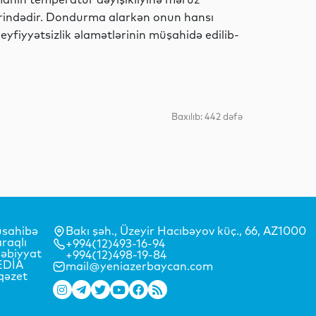
llərindədir. Dondurma alarkən onun hansı
eyfiyyətsizlik əlamətlərinin müşahidə edilib-
İdman
İqtisadiyyat
Baxılıb: 442 dəfə
İqtisadiyyat
sahibə
Bakı şəh., Üzeyir Hacıbəyov küç., 66, AZ1000
raqlı
+994(12)493-16-94
İqtisadiyyat
əbiyyat
+994(12)498-19-84
EDİA
mail@yeniazerbaycan.com
qəzet