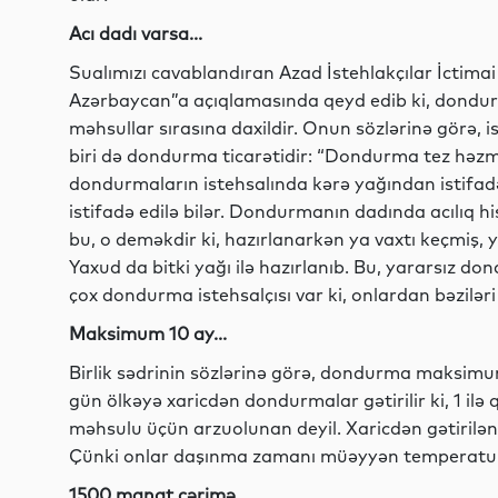
Acı dadı varsa...
Sualımızı cavablandıran Azad İstehlakçılar İctimai
Azərbaycan”a açıqlamasında qeyd edib ki, dondur
məhsullar sırasına daxildir. Onun sözlərinə görə, i
biri də dondurma ticarətidir: “Dondurma tez həz
dondurmaların istehsalında kərə yağından istifadə
istifadə edilə bilər. Dondurmanın dadında acılıq h
bu, o deməkdir ki, hazırlanarkən ya vaxtı keçmiş, 
Yaxud da bitki yağı ilə hazırlanıb. Bu, yararsız d
çox dondurma istehsalçısı var ki, onlardan bəziləri k
Maksimum 10 ay...
Birlik sədrinin sözlərinə görə, dondurma maksimum
gün ölkəyə xaricdən dondurmalar gətirilir ki, 1 ilə
məhsulu üçün arzuolunan deyil. Xaricdən gətirilən
Çünki onlar daşınma zamanı müəyyən temperatur r
1500 manat cərimə