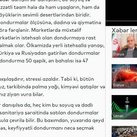
əzzətli təam hələ də həm uşaqların, həm də
öyüklərin sevimli desertlərindən biridir.
ondurmalar ölçüsünə, dadına və qiymətinə
Xəbər le
örə fərqlənir. Marketlərdə müxtəlif
irkətlərin istehsalı olan dondurmaya rast
əlmək olar. Ölkəmizdə yerli istehsalla yanaşı,
ürkiyə və Rusiyadan gətirilən dondurmalar
Dünya
z dondurma 50 qəpik, ən bahalısı isə 47
laşdırır, stressi azaldır. Təbii ki, bütün
Dünya
uz, tərkibində palma yağı, kimyəvi qatqılar və
z ziyan vura bilər.
danışılsa da, heç kim bu soyuq və dadlı
sanitariya şəraitində satılan dondurmalar
İdman
ula çevrilə bilir. Bu baxımdan, yuxarıda qeyd
əs, keyfiyyətli dondurmanı necə seçmək