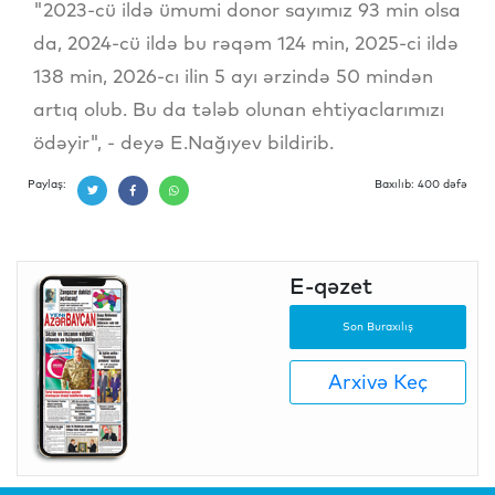
"2023-cü ildə ümumi donor sayımız 93 min olsa
da, 2024-cü ildə bu rəqəm 124 min, 2025-ci ildə
138 min, 2026-cı ilin 5 ayı ərzində 50 mindən
artıq olub. Bu da tələb olunan ehtiyaclarımızı
ödəyir", - deyə E.Nağıyev bildirib.
Paylaş:
Baxılıb: 400 dəfə
E-qəzet
Son Buraxılış
Arxivə Keç