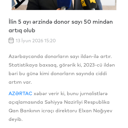
İlin 5 ayı ərzində donor sayı 50 mindən
artıq olub
13 İyun 2026 15:20
Azərbaycanda donorların sayı ildən-ilə artır.
Statistikaya baxsaq, görərik ki, 2023-cü ildən
bəri bu günə kimi donorların sayında ciddi
artım var.
AZƏRTAC
xəbər verir ki, bunu jurnalistlərə
açıqlamasında Səhiyyə Nazirliyi Respublika
Qan Bankının icraçı direktoru Elxan Nağıyev
deyib.