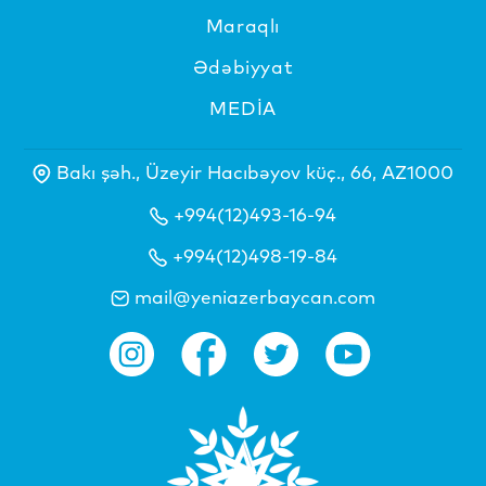
Maraqlı
Ədəbiyyat
MEDİA
Bakı şəh., Üzeyir Hacıbəyov küç., 66, AZ1000
+994(12)493-16-94
+994(12)498-19-84
mail@yeniazerbaycan.com