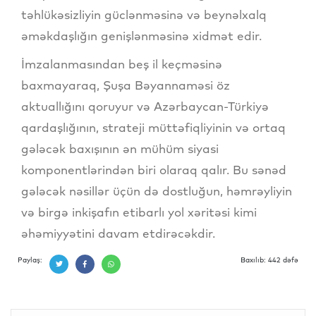
təhlükəsizliyin güclənməsinə və beynəlxalq
əməkdaşlığın genişlənməsinə xidmət edir.
İmzalanmasından beş il keçməsinə
baxmayaraq, Şuşa Bəyannaməsi öz
aktuallığını qoruyur və Azərbaycan-Türkiyə
qardaşlığının, strateji müttəfiqliyinin və ortaq
gələcək baxışının ən mühüm siyasi
komponentlərindən biri olaraq qalır. Bu sənəd
gələcək nəsillər üçün də dostluğun, həmrəyliyin
və birgə inkişafın etibarlı yol xəritəsi kimi
əhəmiyyətini davam etdirəcəkdir.
Paylaş:
Baxılıb: 442 dəfə