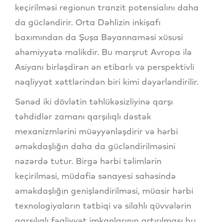
keçirilməsi regionun tranzit potensialını daha
da gücləndirir. Orta Dəhlizin inkişafı
baxımından da Şuşa Bəyannaməsi xüsusi
əhəmiyyətə malikdir. Bu marşrut Avropa ilə
Asiyanı birləşdirən ən etibarlı və perspektivli
nəqliyyat xəttlərindən biri kimi dəyərləndirilir.
Sənəd iki dövlətin təhlükəsizliyinə qarşı
təhdidlər zamanı qarşılıqlı dəstək
mexanizmlərini müəyyənləşdirir və hərbi
əməkdaşlığın daha da gücləndirilməsini
nəzərdə tutur. Birgə hərbi təlimlərin
keçirilməsi, müdafiə sənayesi sahəsində
əməkdaşlığın genişləndirilməsi, müasir hərbi
texnologiyaların tətbiqi və silahlı qüvvələrin
qarşılıqlı fəaliyyət imkanlarının artırılması bu