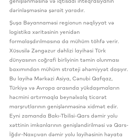
genişlənməsinə və iqtisadi inteqrasiyanın
dərinləşməsinə şərait yaradır.
Şuşa Bəyannaməsi regionun nəqliyyat və
logistika xəritəsinin yenidən
formalaşdırılmasına da mühüm töhfə verir.
Xüsusilə Zəngəzur dəhlizi layihəsi Türk
dünyasının coğrafi birliyinin təmin olunması
baxımından mühüm strateji əhəmiyyət daşıyır.
Bu layihə Mərkəzi Asiya, Cənubi Qafqaz,
Türkiyə və Avropa arasında yükdaşımaların
həcmini artırmaqla beynəlxalq ticarət
marşrutlarının genişlənməsinə xidmət edir.
Eyni zamanda Bakı-Tbilisi-Qars dəmir yolu
xəttinin imkanlarının genişləndirilməsi və Qars-
İğdır-Naxçıvan dəmir yolu layihəsinin həyata