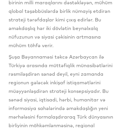
birinin milli maraqlarını dəstəkləyən, mühüm
qlobal təşəbbüslərdə birlik nümayiş etdirən
strateji tərəfdaşlar kimi çıxış edirlər. Bu
əməkdaşlıq hər iki dövlətin beynəlxalq
nüfuzunun və siyasi çəkisinin artmasına
mühüm töhfə verir.
Şuşa Bəyannaməsi təkcə Azərbaycan ilə
Türkiyə arasında müttəfiqlik münasibətlərini
rəsmiləşdirən sənəd deyil, eyni zamanda
regionun gələcək inkişaf istiqamətlərini
müəyyənləşdirən strateji konsepsiyadır. Bu
sənəd siyasi, iqtisadi, hərbi, humanitar və
informasiya sahələrində əməkdaşlığın yeni
mərhələsini formalaşdıraraq Türk dünyasının
birliyinin möhkəmlənməsinə, regional