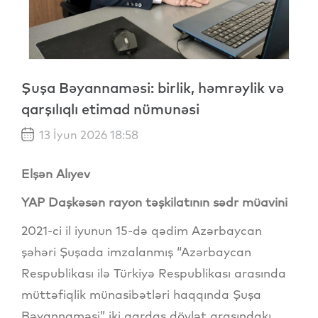
Şuşa Bəyannaməsi: birlik, həmrəylik və
qarşılıqlı etimad nümunəsi
13 İyun 2026 18:58
Elşən Alıyev
YAP Daşkəsən rayon təşkilatının sədr müavini
2021-ci il iyunun 15-də qədim Azərbaycan
şəhəri Şuşada imzalanmış “Azərbaycan
Respublikası ilə Türkiyə Respublikası arasında
müttəfiqlik münasibətləri haqqında Şuşa
Bəyannaməsi” iki qardaş dövlət arasındakı