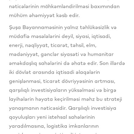
nəticələrinin möhkəmləndirilməsi baxımından
mühüm əhəmiyyət kəsb edir.
Şuşa Bəyannaməsinin yalnız təhlükəsizlik və
müdafiə məsələlərini deyil, siyasi, iqtisadi,
enerji, nəqliyyat, ticarət, təhsil, elm,
mədəniyyət, gənclər siyasəti və humanitar
əməkdaşlıq sahələrini də əhatə edir. Son illərdə
iki dövlət arasında iqtisadi əlaqələrin
genişlənməsi, ticarət dövriyyəsinin artması,
qarşılıqlı investisiyaların yüksəlməsi və birgə
layihələrin həyata keçirilməsi məhz bu strateji
yanaşmanın nəticəsidir. Qarşılıqlı investisiya
qoyuluşları yeni istehsal sahələrinin
yaradılmasına, logistika imkanlarının