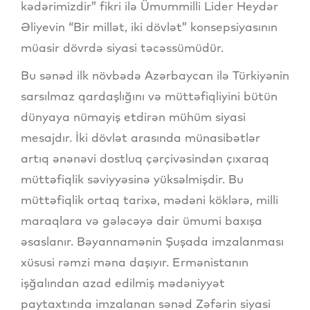
kədərimizdir” fikri ilə Ümummilli Lider Heydər
Əliyevin “Bir millət, iki dövlət” konsepsiyasının
müasir dövrdə siyasi təcəssümüdür.
Bu sənəd ilk növbədə Azərbaycan ilə Türkiyənin
sarsılmaz qardaşlığını və müttəfiqliyini bütün
dünyaya nümayiş etdirən mühüm siyasi
mesajdır. İki dövlət arasında münasibətlər
artıq ənənəvi dostluq çərçivəsindən çıxaraq
müttəfiqlik səviyyəsinə yüksəlmişdir. Bu
müttəfiqlik ortaq tarixə, mədəni köklərə, milli
maraqlara və gələcəyə dair ümumi baxışa
əsaslanır. Bəyannamənin Şuşada imzalanması
xüsusi rəmzi məna daşıyır. Ermənistanın
işğalından azad edilmiş mədəniyyət
paytaxtında imzalanan sənəd Zəfərin siyasi