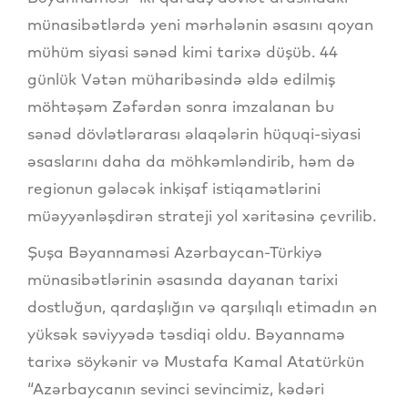
münasibətlərdə yeni mərhələnin əsasını qoyan
mühüm siyasi sənəd kimi tarixə düşüb. 44
günlük Vətən müharibəsində əldə edilmiş
möhtəşəm Zəfərdən sonra imzalanan bu
sənəd dövlətlərarası əlaqələrin hüquqi-siyasi
əsaslarını daha da möhkəmləndirib, həm də
regionun gələcək inkişaf istiqamətlərini
müəyyənləşdirən strateji yol xəritəsinə çevrilib.
Şuşa Bəyannaməsi Azərbaycan-Türkiyə
münasibətlərinin əsasında dayanan tarixi
dostluğun, qardaşlığın və qarşılıqlı etimadın ən
yüksək səviyyədə təsdiqi oldu. Bəyannamə
tarixə söykənir və Mustafa Kamal Atatürkün
“Azərbaycanın sevinci sevincimiz, kədəri