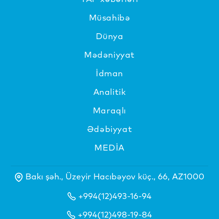
Müsahibə
Dünya
Mədəniyyat
İdman
Analitik
Maraqlı
Ədəbiyyat
MEDİA
Bakı şəh., Üzeyir Hacıbəyov küç., 66, AZ1000
+994(12)493-16-94
+994(12)498-19-84