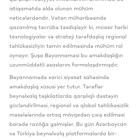
istiqamətdə əldə olunan mühüm
nəticələrdəndir. Vətən müharibəsində
qazanılmış təcrübə təsdiqləyir ki, müasir hərbi
texnologiyalar və strateji tərəfdaşlıq regional
təhlükəsizliyin təmin edilməsində mühüm rol
oynayır. Şuşa Bəyannaməsi bu əməkdaşlığın
uzunmüddətli əsaslarını formalaşdırmışdır.
Bəyannamədə xarici siyasət sahəsində
əməkdaşlıq xüsusi yer tutur. Tərəflər
beynəlxalq təşkilatlarda qarşılıqlı dəstəyin
gücləndirilməsi, regional və qlobal təhlükəsizlik
məsələlərində ortaq mövqedən çıxış edilməsi
barədə razılığa gəlmişlər. Bu gün Azərbaycan
və Türkiyə beynəlxalq platformalarda bir-