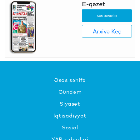
E-qəzet
Son Buraxılış
Arxivə Keç
Əsas səhifə
Gündəm
Siyasət
İqtisadiyyat
Sosial
YAP xəbərləri