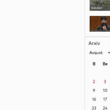
Gündəm
Siyasət
Arxiv
Sosial
B
Be
2
3
Analitik
9
10
16
17
Analitik
23
24