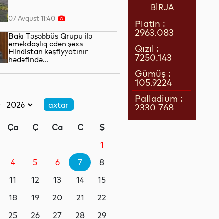
BİRJA
07 Avqust 11:40
Platin :
2963.083
Bakı Təşəbbüs Qrupu ilə
əməkdaşlıq edən şəxs
Qızıl :
Hindistan kəşfiyyatının
7250.143
hədəfində...
07 Avqust 11:20
Gümüş :
105.9224
Uşaqların sosial
platformalardan istifadəsi
Palladium :
qanunla tənzimlənəcək
2330.768
07 Avqust 10:50
Ça
Ç
Ca
C
Ş
Bir məktubun izi ilə...
1
4
5
6
7
8
07 Avqust 10:30
11
12
13
14
15
Razılaşma “qapıdadır”...
18
19
20
21
22
25
26
27
28
29
07 Avqust 10:05