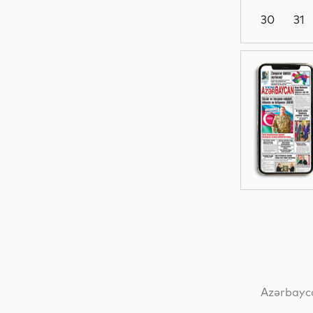
30
31
Analitik
Analitik
Ədəbiyyat
Dünya
Azərbayca