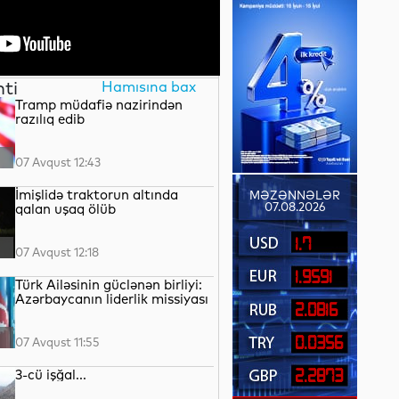
nti
Hamısına bax
Tramp müdafiə nazirindən
razılıq edib
07 Avqust 12:43
İmişlidə traktorun altında
MƏZƏNNƏLƏR
07.08.2026
qalan uşaq ölüb
1.7
07 Avqust 12:18
1.9591
Türk Ailəsinin güclənən birliyi:
Azərbaycanın liderlik missiyası
2.0816
0.0356
07 Avqust 11:55
3-cü işğal...
2.2873