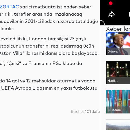
ZƏRTAC
xarici mətbuata istinadən xəbər
erir ki, tərəflər arasında imzalanacaq
üqavilənin 2031-ci ilədək nəzərdə tutulduğu
Xəbər le
ldirilir.
eyd edilib ki, London təmsilçisi 23 yaşlı
utbolçunun transferini reallaşdırmaq üçün
Dünya
Aston Villa” ilə rəsmi danışıqlara başlayacaq.
, “Çelsi” və Fransanın PSJ klubu da
a 14 qol və 12 məhsuldar ötürmə ilə yadda
Hadisə
 UEFA Avropa Liqasının ən yaxşı futbolçusu
Gündəm
Baxılıb: 401 dəfə