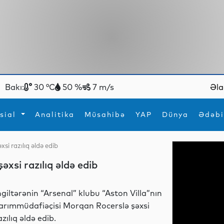
Bakı:
30 °C
50 %
7 m/s
Əla
sial
Analitika
Müsahibə
YAP
Dünya
Ədəbi
xsi razılıq əldə edib
ya
İdman
Maraqlı
əxsi razılıq əldə edib
İdman
Yeni texnologiyalar
ngiltərənin “Arsenal” klubu “Aston Villa”nın
arımmüdafiəçisi Morqan Rocerslə şəxsi
azılıq əldə edib.