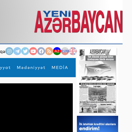
qə
AZ
RU
EN
yyat
Mədəniyyət
MEDİA
×