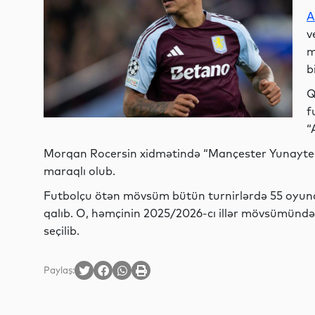
A
v
m
bi
Q
f
“
Morqan Rocersin xidmətində “Mançester Yunayted”
maraqlı olub.
Futbolçu ötən mövsüm bütün turnirlərdə 55 oyund
qalıb. O, həmçinin 2025/2026-cı illər mövsümündə
seçilib.
Paylaş: