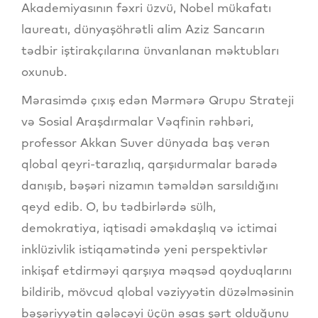
Akademiyasının fəxri üzvü, Nobel mükafatı
laureatı, dünyaşöhrətli alim Aziz Sancarın
tədbir iştirakçılarına ünvanlanan məktubları
oxunub.
Mərasimdə çıxış edən Mərmərə Qrupu Strateji
və Sosial Araşdırmalar Vəqfinin rəhbəri,
professor Akkan Suver dünyada baş verən
qlobal qeyri-tarazlıq, qarşıdurmalar barədə
danışıb, bəşəri nizamın təməldən sarsıldığını
qeyd edib. O, bu tədbirlərdə sülh,
demokratiya, iqtisadi əməkdaşlıq və ictimai
inklüzivlik istiqamətində yeni perspektivlər
inkişaf etdirməyi qarşıya məqsəd qoyduqlarını
bildirib, mövcud qlobal vəziyyətin düzəlməsinin
bəşəriyyətin gələcəyi üçün əsas şərt olduğunu