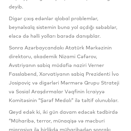
deyib.
Digər çıxış edənlər qlobal problemlər,
beynəlxalq sistemin buna yol açdığı səbəblər,
eləcə də həlli yolları barədə danışıblar.
Sonra Azərbaycandakı Atatürk Mərkəzinin
direktoru, akademik Nizami Cəfərov,
Avstriyanın sabiq müdafiə naziri Verner
Fasslabend, Xorvatiyanın sabiq Prezidenti İvo
Josipoviç və digərləri Mərmərə Qrupu Strateji
və Sosial Araşdırmalar Vəqfinin İcraiyyə
Komitəsinin “Şərəf Medalı” ilə təltif olunublar.
Qeyd edək ki, iki gün davam edəcək tədbirdə
“Müharibə, terror, münaqişə və məcburi
miqrasiya ilə birlikdə müharibədən sonrakı