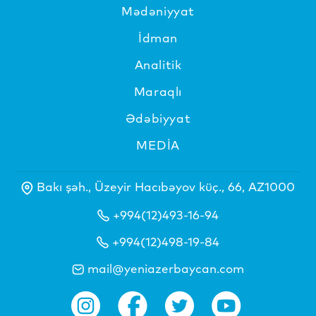
Mədəniyyat
İdman
Analitik
Maraqlı
Ədəbiyyat
MEDİA
Bakı şəh., Üzeyir Hacıbəyov küç., 66, AZ1000
+994(12)493-16-94
+994(12)498-19-84
mail@yeniazerbaycan.com