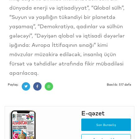
dünyada enerji və iqtisadiyyat”, “Qlobal sülh”,
“Suyun və yaşıllığın tükəndiyi bir planetdə
yaşamaq”, “Demokratiya, qadınlar və sülhün
gələcəyi”, “Dəyişən qlobal və iqtisadi dəyərlər
işığında: Avropa İttifaqının sınağı” kimi
mövzular müzakirə ediləcək, insanlıq üçün
fürsət və təhdidlər ətrafında fikir mübadiləsi
aparılacaq.
Paylaş:
Baxılıb: 517 dəfə
E-qəzet
Son Buraxılış