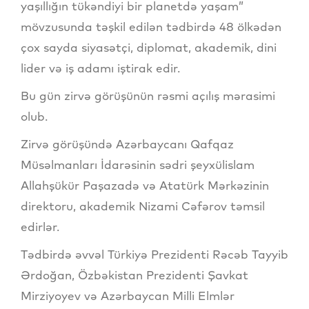
yaşıllığın tükəndiyi bir planetdə yaşam”
mövzusunda təşkil edilən tədbirdə 48 ölkədən
çox sayda siyasətçi, diplomat, akademik, dini
lider və iş adamı iştirak edir.
Bu gün zirvə görüşünün rəsmi açılış mərasimi
olub.
Zirvə görüşündə Azərbaycanı Qafqaz
Müsəlmanları İdarəsinin sədri şeyxülislam
Allahşükür Paşazadə və Atatürk Mərkəzinin
direktoru, akademik Nizami Cəfərov təmsil
edirlər.
Tədbirdə əvvəl Türkiyə Prezidenti Rəcəb Tayyib
Ərdoğan, Özbəkistan Prezidenti Şavkat
Mirziyoyev və Azərbaycan Milli Elmlər