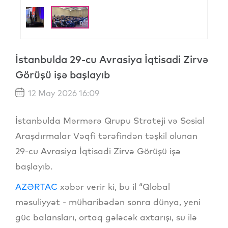
İstanbulda 29-cu Avrasiya İqtisadi Zirvə
Görüşü işə başlayıb
12 May 2026 16:09
İstanbulda Mərmərə Qrupu Strateji və Sosial
Araşdırmalar Vəqfi tərəfindən təşkil olunan
29-cu Avrasiya İqtisadi Zirvə Görüşü işə
başlayıb.
AZƏRTAC
xəbər verir ki, bu il “Qlobal
məsuliyyət - müharibədən sonra dünya, yeni
güc balansları, ortaq gələcək axtarışı, su ilə