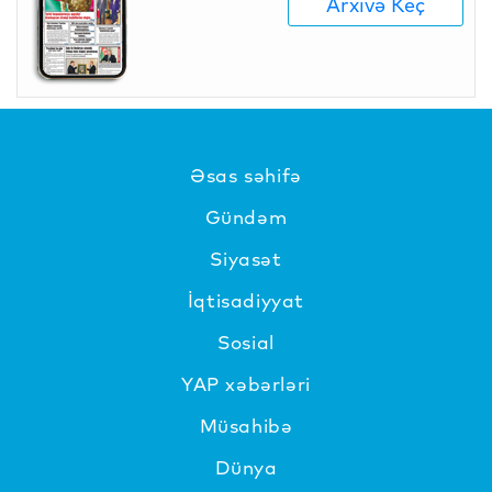
Arxivə Keç
Əsas səhifə
Gündəm
Siyasət
İqtisadiyyat
Sosial
YAP xəbərləri
Müsahibə
Dünya