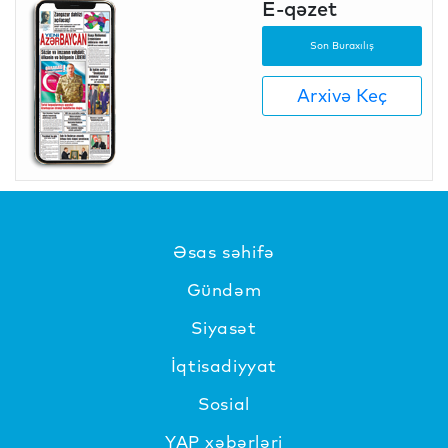
E-qəzet
Son Buraxılış
Arxivə Keç
Əsas səhifə
Gündəm
Siyasət
İqtisadiyyat
Sosial
YAP xəbərləri