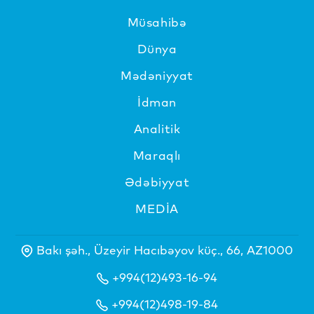
Müsahibə
Dünya
Mədəniyyat
İdman
Analitik
Maraqlı
Ədəbiyyat
MEDİA
Bakı şəh., Üzeyir Hacıbəyov küç., 66, AZ1000
+994(12)493-16-94
+994(12)498-19-84