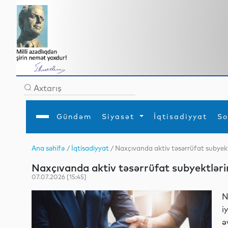
Gündəm
Siyasət
İqtisadiyyat
So
Ana səhifə
/
İqtisadiyyat
/ Naxçıvanda aktiv təsərrüfat subyektl
Ana səhifə
Ədəbiyyat
Siyasət
Sosial
Dün
Naxçıvanda aktiv təsərrüfat subyektlərini
Gündəm
MEDİA
Xarici siyasət
Turizm
İqtisadiyyat
Daxili siyasət
Elm
07.07.2026 [15:45]
YAP
Din
Analitika
Hadisə
N
Mədəniyyət
Diaspor
i
Müsahibə
ə