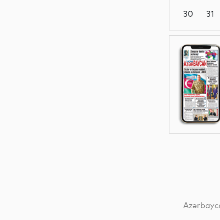
30
31
Analitik
Analitik
Ədəbiyyat
Dünya
Azərbayca