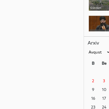
Gündəm
Siyasət
Arxiv
Sosial
B
Be
2
3
Analitik
9
10
16
17
Analitik
23
24