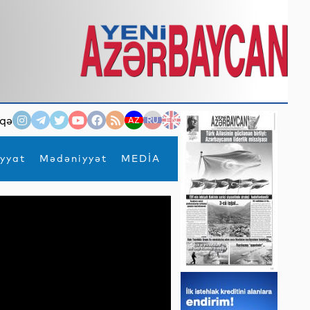
qə
AZ
RU
EN
yyat
Mədəniyyət
MEDİA
×