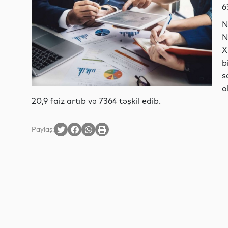
6
N
N
X
b
s
o
20,9 faiz artıb və 7364 təşkil edib.
Paylaş: