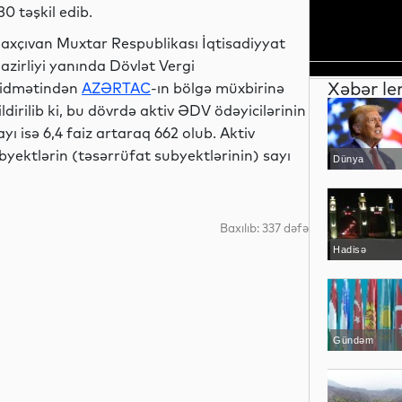
30 təşkil edib.
axçıvan Muxtar Respublikası İqtisadiyyat
azirliyi yanında Dövlət Vergi
Xəbər le
idmətindən
AZƏRTAC
-ın bölgə müxbirinə
ildirilib ki, bu dövrdə aktiv ƏDV ödəyicilərinin
ayı isə 6,4 faiz artaraq 662 olub. Aktiv
byektlərin (təsərrüfat subyektlərinin) sayı
Dünya
Baxılıb: 337 dəfə
Hadisə
Gündəm