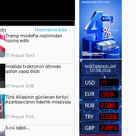
nti
Hamısına bax
Tramp müdafiə nazirindən
razılıq edib
07 Avqust 12:43
İmişlidə traktorun altında
MƏZƏNNƏLƏR
07.08.2026
qalan uşaq ölüb
1.7
07 Avqust 12:18
1.9591
Türk Ailəsinin güclənən birliyi:
Azərbaycanın liderlik missiyası
2.0816
0.0356
07 Avqust 11:55
3-cü işğal...
2.2873