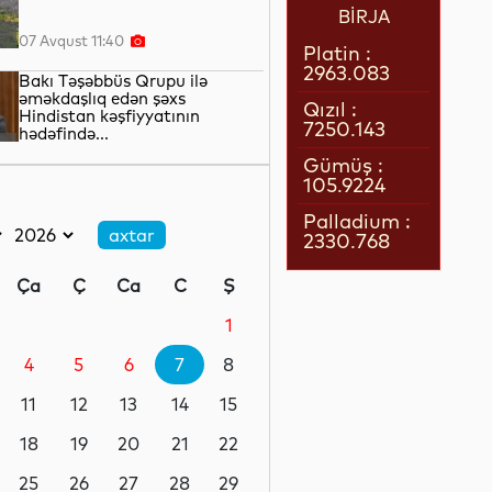
BİRJA
07 Avqust 11:40
Platin :
2963.083
Bakı Təşəbbüs Qrupu ilə
əməkdaşlıq edən şəxs
Qızıl :
Hindistan kəşfiyyatının
7250.143
hədəfində...
07 Avqust 11:20
Gümüş :
105.9224
Uşaqların sosial
platformalardan istifadəsi
Palladium :
qanunla tənzimlənəcək
2330.768
07 Avqust 10:50
Ça
Ç
Ca
C
Ş
Bir məktubun izi ilə...
1
4
5
6
7
8
07 Avqust 10:30
11
12
13
14
15
Razılaşma “qapıdadır”...
18
19
20
21
22
25
26
27
28
29
07 Avqust 10:05