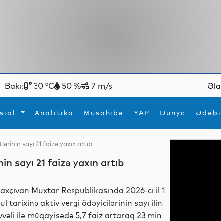
Bakı:
30 °C
50 %
7 m/s
Əla
sial
Analitika
Müsahibə
YAP
Dünya
Ədəbi
ərinin sayı 21 faizə yaxın artıb
ya
İdman
Maraqlı
n sayı 21 faizə yaxın artıb
İdman
Yeni texnologiyalar
axçıvan Muxtar Respublikasında 2026-cı il 1
yul tarixinə aktiv vergi ödəyicilərinin sayı ilin
vvəli ilə müqayisədə 5,7 faiz artaraq 23 min