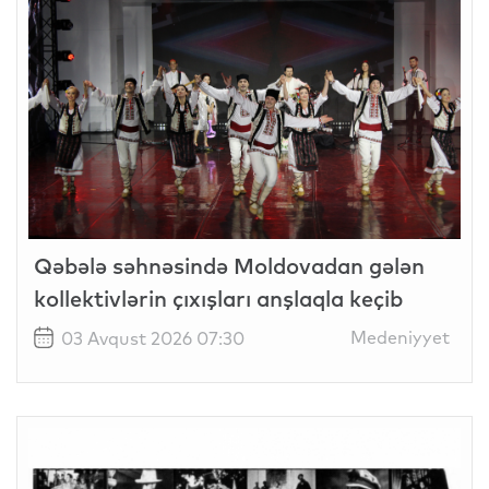
Qəbələ səhnəsində Moldovadan gələn
kollektivlərin çıxışları anşlaqla keçib
Medeniyyet
03 Avqust 2026 07:30