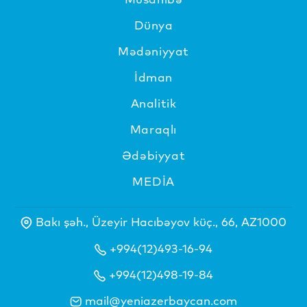
Dünya
Mədəniyyat
İdman
Analitik
Maraqlı
Ədəbiyyat
MEDİA
Bakı şəh., Üzeyir Hacıbəyov küç., 66, AZ1000
+994(12)493-16-94
+994(12)498-19-84
mail@yeniazerbaycan.com