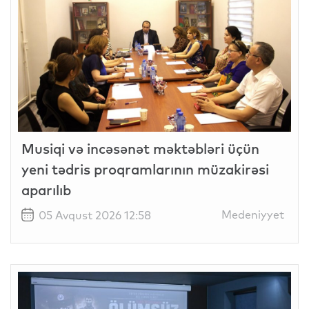
Musiqi və incəsənət məktəbləri üçün
yeni tədris proqramlarının müzakirəsi
aparılıb
Medeniyyet
05 Avqust 2026 12:58