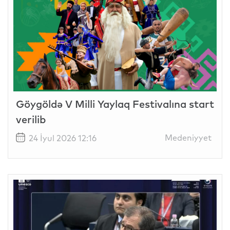
Göygöldə V Milli Yaylaq Festivalına start
verilib
Medeniyyet
24 İyul 2026 12:16