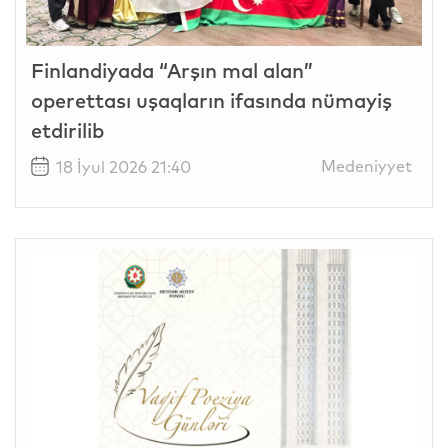
Finlandiyada “Arşın mal alan”
operettası uşaqların ifasında nümayiş
etdirilib
Medeniyyet
18 İyul 2026 21:40