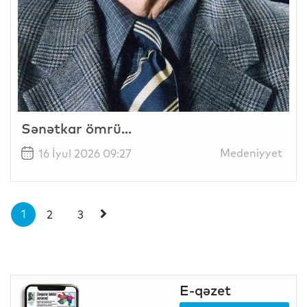
Sənətkar ömrü...
Medeniyyet
16 İyul 2026 09:27
1
2
3
E-qəzet