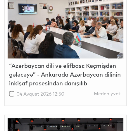
“Azərbaycan dili və əlifbası: Keçmişdən
gələcəyə” - Ankarada Azərbaycan dilinin
inkişaf prosesindən danışılıb
Medeniyyet
04 Avqust 2026 12:50