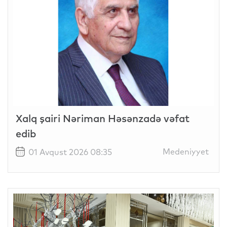
Xalq şairi Nəriman Həsənzadə vəfat
edib
Medeniyyet
01 Avqust 2026 08:35