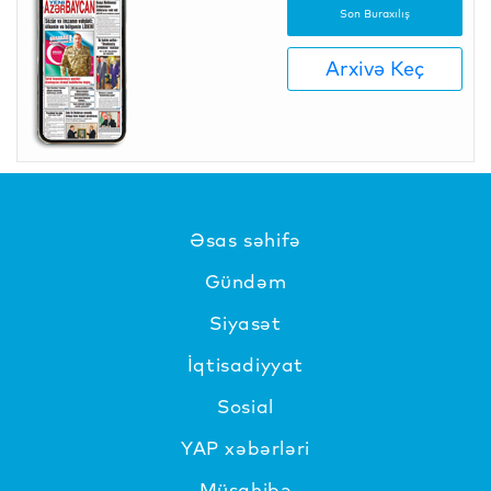
Son Buraxılış
Arxivə Keç
Əsas səhifə
Gündəm
Siyasət
İqtisadiyyat
Sosial
YAP xəbərləri
Müsahibə