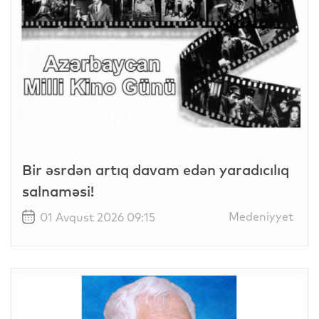
Bir əsrdən artıq davam edən yaradıcılıq
salnaməsi!
Medeniyyet
01 Avqust 2026 09:15