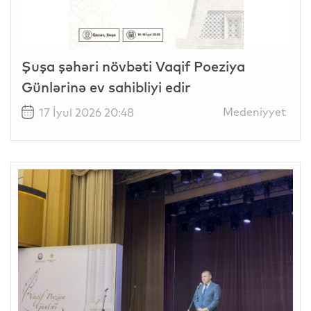
Şuşa şəhəri növbəti Vaqif Poeziya
Günlərinə ev sahibliyi edir
Medeniyyet
17 İyul 2026 20:48