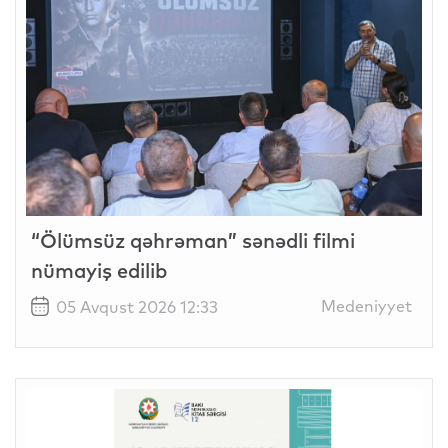
“Ölümsüz qəhrəman” sənədli filmi
nümayiş edilib
Medeniyyet
05 Avqust 2026 12:33