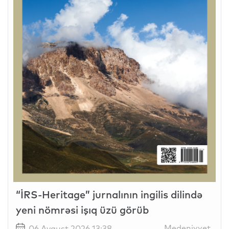
“İRS-Heritage” jurnalının ingilis dilində
yeni nömrəsi işıq üzü görüb
Medeniyyet
06 Avqust 2026 13:38