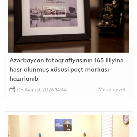
Azərbaycan fotoqrafiyasının 165 illiyinə
həsr olunmuş xüsusi poçt markası
hazırlanıb
Medeniyyet
05 Avqust 2026 14:44