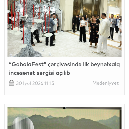
“GabalaFest” çərçivəsində ilk beynəlxalq
incəsənət sərgisi açılıb
Medeniyyet
30 İyul 2026 11:15