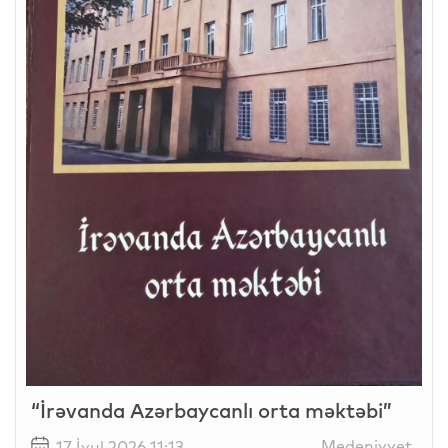
“İrəvanda Azərbaycanlı orta məktəbi”
Medeniyyet
17 İyul 2026 11:13