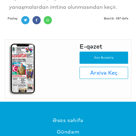
yanaşmalardan imtina olunmasından keçir.
Paylaş:
Baxılıb: 387 dəfə
E-qəzet
Son Buraxılış
Arxivə Keç
Əsas səhifə
Gündəm