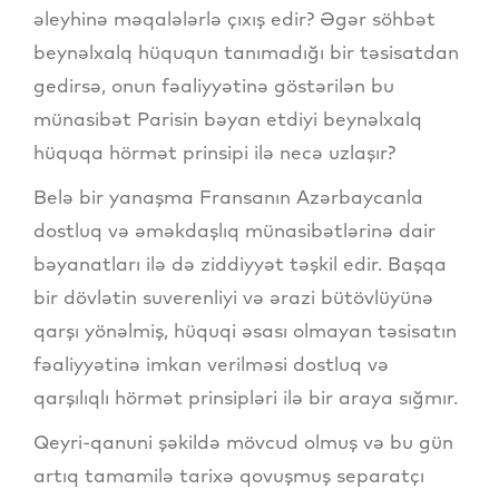
əleyhinə məqalələrlə çıxış edir? Əgər söhbət
beynəlxalq hüququn tanımadığı bir təsisatdan
gedirsə, onun fəaliyyətinə göstərilən bu
münasibət Parisin bəyan etdiyi beynəlxalq
hüquqa hörmət prinsipi ilə necə uzlaşır?
Belə bir yanaşma Fransanın Azərbaycanla
dostluq və əməkdaşlıq münasibətlərinə dair
bəyanatları ilə də ziddiyyət təşkil edir. Başqa
bir dövlətin suverenliyi və ərazi bütövlüyünə
qarşı yönəlmiş, hüquqi əsası olmayan təsisatın
fəaliyyətinə imkan verilməsi dostluq və
qarşılıqlı hörmət prinsipləri ilə bir araya sığmır.
Qeyri-qanuni şəkildə mövcud olmuş və bu gün
artıq tamamilə tarixə qovuşmuş separatçı