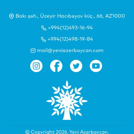
Bakı şəh., Üzeyir Hacıbəyov küç., 66, AZ1000
+994(12)493-16-94
+994(12)498-19-84
mail@yeniazerbaycan.com
© Copyright 2026.
Yeni Azərbaycan
.