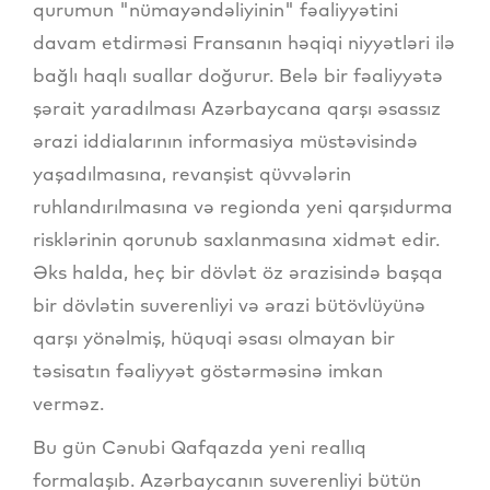
qurumun "nümayəndəliyinin" fəaliyyətini
davam etdirməsi Fransanın həqiqi niyyətləri ilə
bağlı haqlı suallar doğurur. Belə bir fəaliyyətə
şərait yaradılması Azərbaycana qarşı əsassız
ərazi iddialarının informasiya müstəvisində
yaşadılmasına, revanşist qüvvələrin
ruhlandırılmasına və regionda yeni qarşıdurma
risklərinin qorunub saxlanmasına xidmət edir.
Əks halda, heç bir dövlət öz ərazisində başqa
bir dövlətin suverenliyi və ərazi bütövlüyünə
qarşı yönəlmiş, hüquqi əsası olmayan bir
təsisatın fəaliyyət göstərməsinə imkan
verməz.
Bu gün Cənubi Qafqazda yeni reallıq
formalaşıb. Azərbaycanın suverenliyi bütün