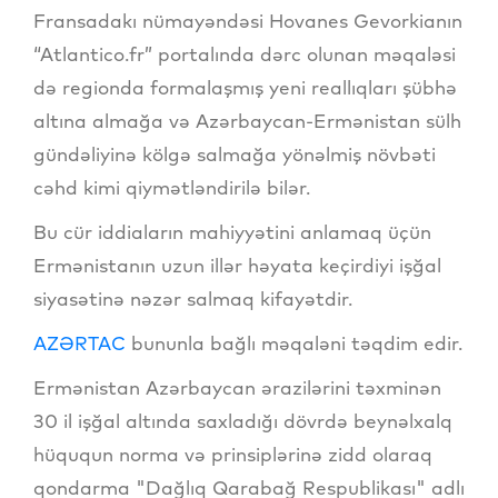
Fransadakı nümayəndəsi Hovanes Gevorkianın
“Atlantico.fr” portalında dərc olunan məqaləsi
də regionda formalaşmış yeni reallıqları şübhə
altına almağa və Azərbaycan-Ermənistan sülh
gündəliyinə kölgə salmağa yönəlmiş növbəti
cəhd kimi qiymətləndirilə bilər.
Bu cür iddiaların mahiyyətini anlamaq üçün
Ermənistanın uzun illər həyata keçirdiyi işğal
siyasətinə nəzər salmaq kifayətdir.
AZƏRTAC
bununla bağlı məqaləni təqdim edir.
Ermənistan Azərbaycan ərazilərini təxminən
30 il işğal altında saxladığı dövrdə beynəlxalq
hüququn norma və prinsiplərinə zidd olaraq
qondarma "Dağlıq Qarabağ Respublikası" adlı