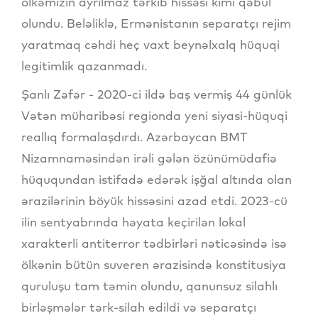
ölkəmizin ayrılmaz tərkib hissəsi kimi qəbul
olundu. Beləliklə, Ermənistanın separatçı rejim
yaratmaq cəhdi heç vaxt beynəlxalq hüquqi
legitimlik qazanmadı.
Şanlı Zəfər - 2020-ci ildə baş vermiş 44 günlük
Vətən müharibəsi regionda yeni siyasi-hüquqi
reallıq formalaşdırdı. Azərbaycan BMT
Nizamnaməsindən irəli gələn özünümüdafiə
hüququndan istifadə edərək işğal altında olan
ərazilərinin böyük hissəsini azad etdi. 2023-cü
ilin sentyabrında həyata keçirilən lokal
xarakterli antiterror tədbirləri nəticəsində isə
ölkənin bütün suveren ərazisində konstitusiya
quruluşu tam təmin olundu, qanunsuz silahlı
birləşmələr tərk-silah edildi və separatçı