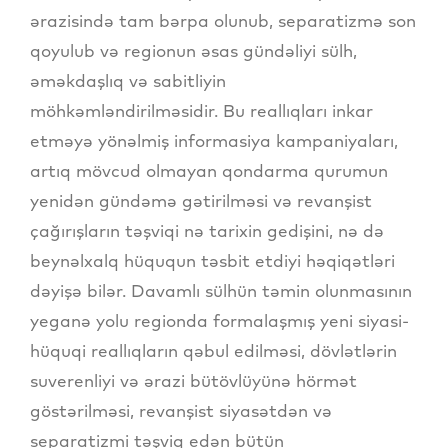
ərazisində tam bərpa olunub, separatizmə son
qoyulub və regionun əsas gündəliyi sülh,
əməkdaşlıq və sabitliyin
möhkəmləndirilməsidir. Bu reallıqları inkar
etməyə yönəlmiş informasiya kampaniyaları,
artıq mövcud olmayan qondarma qurumun
yenidən gündəmə gətirilməsi və revanşist
çağırışların təşviqi nə tarixin gedişini, nə də
beynəlxalq hüququn təsbit etdiyi həqiqətləri
dəyişə bilər. Davamlı sülhün təmin olunmasının
yeganə yolu regionda formalaşmış yeni siyasi-
hüquqi reallıqların qəbul edilməsi, dövlətlərin
suverenliyi və ərazi bütövlüyünə hörmət
göstərilməsi, revanşist siyasətdən və
separatizmi təşviq edən bütün