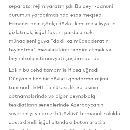
separatçı rejim yaratmışdı. Bu qeyri-qanuni
qurumun yaradılmasında əsas məqsəd
Ermənistanın işğalçı dövlət kimi məsuliyyətini
gizlətmək, işğal faktını pərdələmək,
münaqişəni guya "daxili öz müqəddəratını
təyinetmə" məsələsi kimi təqdim etmək və
beynəlxalq ictimaiyyəti çaşdırmaq idi.
Lakin bu cəhd tamamilə iflasa uğradı.
Dünyanın heç bir dövləti qondarma rejimi
tanımadı. BMT Təhlükəsizlik Şurasının
qətnamələrində və digər beynəlxalq
təşkilatların sənədlərində Azərbaycanın
suverenliyi və ərazi bütövlüyü birmənalı şəkildə
dəstəkləndi, işğal altındakı bütün ərazilər