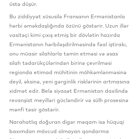
üstə düşür.
Bu ziddiyyət xüsusilə Fransanın Ermənistanla
hərbi əməkdaşlığında özünü göstərir. Uzun illər
vasitəçi kimi çıxış etmiş bir dövlətin hazırda
Ermənistanın hərbiləşdirilməsində fəal iştirakı,
onu müasir silahlarla təmin etməsi və əsas
silah tədarükçülərindən birinə çevrilməsi
regionda etimad mühitinin möhkəmlənməsinə
deyil, əksinə, yeni gərginlik risklərinin artmasına
xidmət edir. Belə siyasət Ermənistan daxilində
revanşist meyilləri gücləndirir və sülh prosesinə
mənfi təsir göstərir.
Narahatlıq doğuran digər məqam isə hüquqi
baxımdan mövcud olmayan qondarma