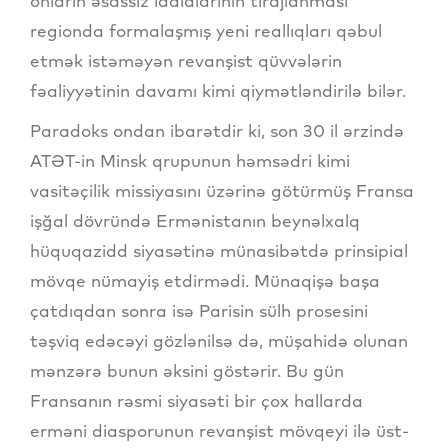
onların əsassız iddialarının tirajlanması
regionda formalaşmış yeni reallıqları qəbul
etmək istəməyən revanşist qüvvələrin
fəaliyyətinin davamı kimi qiymətləndirilə bilər.
Paradoks ondan ibarətdir ki, son 30 il ərzində
ATƏT-in Minsk qrupunun həmsədri kimi
vasitəçilik missiyasını üzərinə götürmüş Fransa
işğal dövründə Ermənistanın beynəlxalq
hüquqazidd siyasətinə münasibətdə prinsipial
mövqe nümayiş etdirmədi. Münaqişə başa
çatdıqdan sonra isə Parisin sülh prosesini
təşviq edəcəyi gözlənilsə də, müşahidə olunan
mənzərə bunun əksini göstərir. Bu gün
Fransanın rəsmi siyasəti bir çox hallarda
erməni diasporunun revanşist mövqeyi ilə üst-