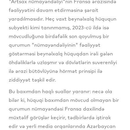
"Artsax nümayəndəliyi"nin Fransa ərazisində
fəaliyyətini davam etdirməsinə şərait
yaradılmasıdır. Heç vaxt beynəlxalq hüququn
subyekti kimi tanınmamış, 2023-cü ildə isə
mövcudluğuna birdəfəlik son qoyulmuş bir
qurumun "nümayəndəliyinin" fəaliyyət
göstərməsi beynəlxalq hüquqdan irəli gələn
öhdəliklərlə uzlaşmır və dövlətlərin suverenliyi
ilə ərazi bütövlüyünə hörmət prinsipi ilə
ziddiyyət təşkil edir.
Bu baxımdan haqlı suallar yaranır: necə ola
bilər ki, hüquqi baxımdan mövcud olmayan bir
qurumun nümayəndəsi Fransa daxilində
müxtəlif görüşlər keçirir, tədbirlərdə iştirak
edir və yerli media orqanlarında Azərbaycan