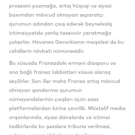
prosesini pozmağa, artıq hüquqi və siyasi
baxımdan mövcud olmayan separatçı
qurumun adından çıxış edərək beynəlxalq
ictimaiyyətdə yanlış təsəvvür yaratmağa
çalışırlar. Hovanes Gevorkianın məqaləsi də bu
cəhdlərin növbəti nümunəsidir.
Bu xüsusda Fransadakı erməni diasporu və
ona bağlı fransız lobbistləri xüsusi olaraq
seçilirlər. Son illər məhz Fransa artıq mövcud
olmayan qondarma qurumun
nümayəndələrinin çıxışları üçün əsas
platformalardan birinə çevrilib. Müxtəlif media
orqanlarında, siyasi dairələrdə və ictimai
tədbirlərdə bu şəxslərə tribuna verilməsi,