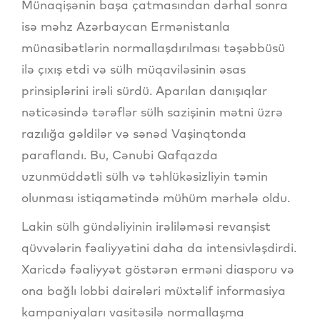
Münaqişənin başa çatmasından dərhal sonra
isə məhz Azərbaycan Ermənistanla
münasibətlərin normallaşdırılması təşəbbüsü
ilə çıxış etdi və sülh müqaviləsinin əsas
prinsiplərini irəli sürdü. Aparılan danışıqlar
nəticəsində tərəflər sülh sazişinin mətni üzrə
razılığa gəldilər və sənəd Vaşinqtonda
paraflandı. Bu, Cənubi Qafqazda
uzunmüddətli sülh və təhlükəsizliyin təmin
olunması istiqamətində mühüm mərhələ oldu.
Lakin sülh gündəliyinin irəliləməsi revanşist
qüvvələrin fəaliyyətini daha da intensivləşdirdi.
Xaricdə fəaliyyət göstərən erməni diasporu və
ona bağlı lobbi dairələri müxtəlif informasiya
kampaniyaları vasitəsilə normallaşma