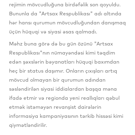
rejimin mövcudluğuna birdəfəlik son qoyuldu.
Bununla da "Artsax Respublikası" adı altında
hər hansı qurumun mövcudluğundan danışmaq
üçün hüquqi və siyasi əsas qalmadı.
Məhz buna görə də bu gün özünü "Artsax
Respublikası"nın nümayəndəsi kimi təqdim
edən şəxslərin bəyanatları hüquqi baxımdan
heç bir status daşımır. Onların çıxışları artıq
mövcud olmayan bir qurumun adından
səsləndirilən siyasi iddialardan başqa məna
ifadə etmir və regionda yeni reallıqları qəbul
etmək istəməyən revanşist dairələrin
informasiya kampaniyasının tərkib hissəsi kimi
qiymətləndirilir.