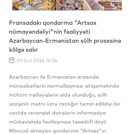
Fransadakı qondarma "Artsax
nümayəndəliyi"nin fəaliyyəti
Azərbaycan-Ermənistan sülh prosesinə
kölgə salır
09 İyul 2026 16:34
Azərbaycan ilə Ermənistan arasında
münasibətlərin normallaşması istiqamətində
mühüm irəliləyişlərin əldə olunduğu, sülh
sazişinin mətni üzrə razılığın təmin edildiyi bir
vaxtda revanşist dairələrin informasiya
müstəvisində fəallaşması təsadüfi deyil.
Mövcud olmayan qondarma "Artsax"ın