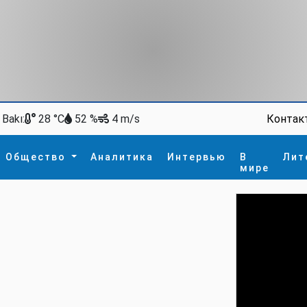
Bakı:
Контак
28 °C
52 %
4 m/s
Общество
Аналитика
Интервью
В
Лит
мире
ство
В мире
Спорт
Интересное
зм
İdman
Новые технологии
а
гия
сшествие
пора