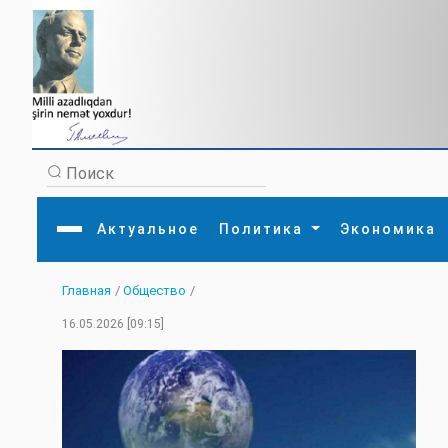
Актуальное
Политика
Экономика
Главная
/
Общество
/
Главная
Литература
Политика
Обще
16.05.2026 [09:15]
Актуальное
МЕДИА
Внешняя политика
Тури
Экономика
Внутренняя политика
Наук
Аналитика
Рели
Культура
Прои
Интервью
Диас