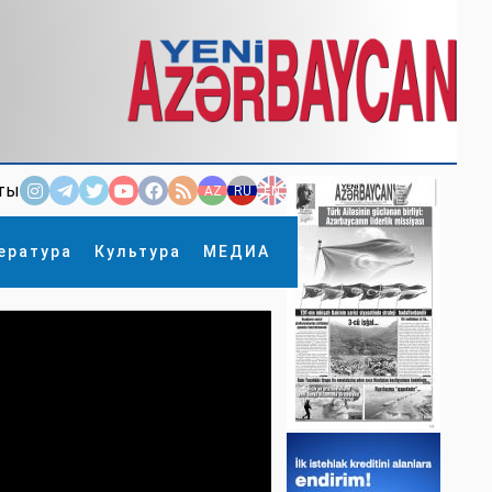
ты
AZ
RU
EN
ература
Культура
МЕДИА
×