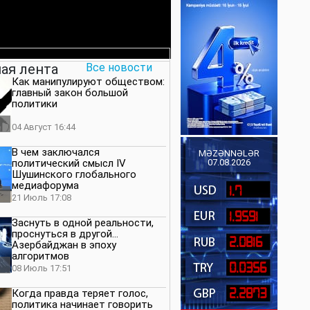
ая лента
Все новости
Как манипулируют обществом:
главный закон большой
политики
04 Август 16:44
В чем заключался
MƏZƏNNƏLƏR
политический смысл IV
07.08.2026
Шушинского глобального
медиафорума
1.7
21 Июль 17:08
1.9591
Заснуть в одной реальности,
проснуться в другой…
2.0816
Азербайджан в эпоху
алгоритмов
0.0356
08 Июль 17:51
2.2873
Когда правда теряет голос,
политика начинает говорить