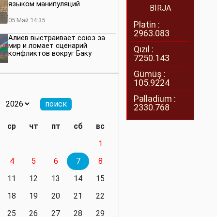
языком манипуляций
BİRJA
05 Май 14:35
Platin :
2963.083
Алиев выстраивает союз за
мир и ломает сценарий
Qızıl :
конфликтов вокруг Баку
7250.143
27 Апрель 14:07
Gümüş :
105.9224
Баку меняет правила. Страны
Южного Кавказа усиливают
Palladium :
значимость региона
2330.768
08 Апрель 14:28
ср
чт
пт
сб
вс
Глобальная игра сил:
1
нейтралитета больше не будет
4
5
6
7
8
11 Март 16:36
11
12
13
14
15
Видимо, действительно
президенту приходится все
18
19
20
21
22
делать самому
25
26
27
28
29