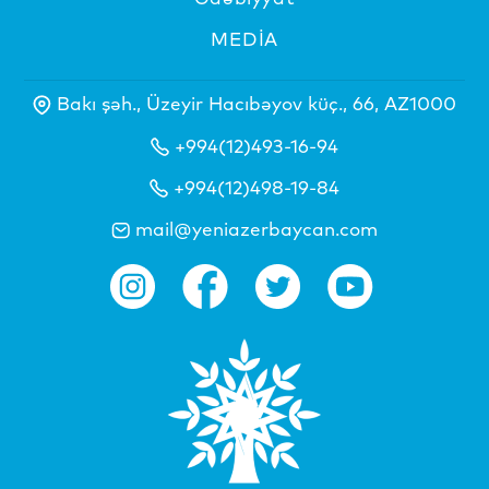
MEDİA
Bakı şəh., Üzeyir Hacıbəyov küç., 66, AZ1000
+994(12)493-16-94
+994(12)498-19-84
mail@yeniazerbaycan.com