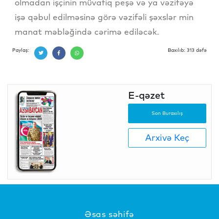
olmadan işçinin müvafiq peşə və ya vəzifəyə
işə qəbul edilməsinə görə vəzifəli şəxslər min
manat məbləğində cərimə ediləcək.
Paylaş:
Baxılıb: 313 dəfə
E-qəzet
Son Buraxılış
Arxivə Keç
Əsas səhifə