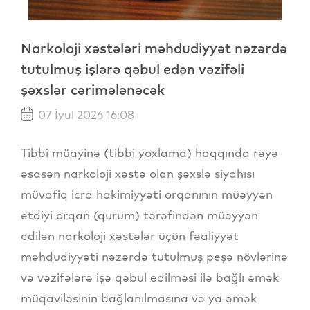
Narkoloji xəstələri məhdudiyyət nəzərdə
tutulmuş işlərə qəbul edən vəzifəli
şəxslər cərimələnəcək
07 İyul 2026 16:08
Tibbi müayinə (tibbi yoxlama) haqqında rəyə
əsasən narkoloji xəstə olan şəxslə siyahısı
müvafiq icra hakimiyyəti orqanının müəyyən
etdiyi orqan (qurum) tərəfindən müəyyən
edilən narkoloji xəstələr üçün fəaliyyət
məhdudiyyəti nəzərdə tutulmuş peşə növlərinə
və vəzifələrə işə qəbul edilməsi ilə bağlı əmək
müqaviləsinin bağlanılmasına və ya əmək