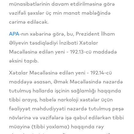
münasibətlərinin davam etdirilməsinə görə
vəzifəli şəxslər üç min manat məbləğində
cərimə ediləcək.
APA
-nın xəbərinə görə, bu, Prezident İlham
Əliyevin təsdiqlədiyi İnzibati Xətalar
Məcəlləsinə edilən yeni - 192.13-cü maddədə
əksini tapıb.
Xətalar Məcəlləsinə edilən yeni - 192.14-cü
maddəyə əsasən, Əmək Məcəlləsində nəzərdə
tutulmuş hallarda işçinin sağlamlığı haqqında
tibbi arayış, habelə narkoloji xəstələr üçün
fəaliyyət məhdudiyyəti nəzərdə tutulmuş peşə
növlərinə və vəzifələrə işə qəbul edilərkən tibbi
müayinə (tibbi yoxlama) haqqında rəy