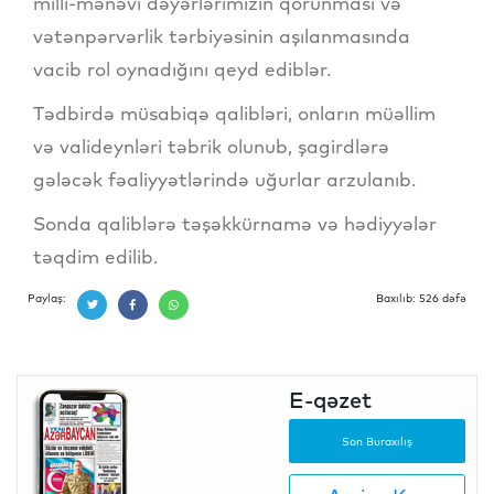
milli-mənəvi dəyərlərimizin qorunması və
vətənpərvərlik tərbiyəsinin aşılanmasında
vacib rol oynadığını qeyd ediblər.
Tədbirdə müsabiqə qalibləri, onların müəllim
və valideynləri təbrik olunub, şagirdlərə
gələcək fəaliyyətlərində uğurlar arzulanıb.
Sonda qaliblərə təşəkkürnamə və hədiyyələr
təqdim edilib.
Paylaş:
Baxılıb: 526 dəfə
E-qəzet
Son Buraxılış