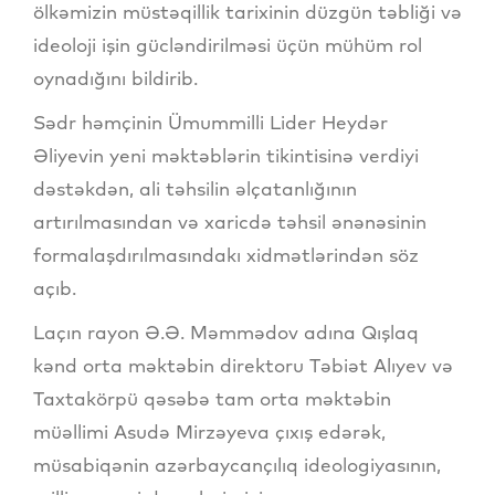
ölkəmizin müstəqillik tarixinin düzgün təbliği və
ideoloji işin gücləndirilməsi üçün mühüm rol
oynadığını bildirib.
Sədr həmçinin Ümummilli Lider Heydər
Əliyevin yeni məktəblərin tikintisinə verdiyi
dəstəkdən, ali təhsilin əlçatanlığının
artırılmasından və xaricdə təhsil ənənəsinin
formalaşdırılmasındakı xidmətlərindən söz
açıb.
Laçın rayon Ə.Ə. Məmmədov adına Qışlaq
kənd orta məktəbin direktoru Təbiət Alıyev və
Taxtakörpü qəsəbə tam orta məktəbin
müəllimi Asudə Mirzəyeva çıxış edərək,
müsabiqənin azərbaycançılıq ideologiyasının,