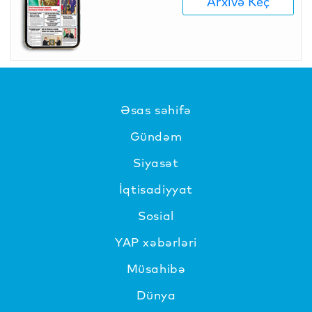
Arxivə Keç
Əsas səhifə
Gündəm
Siyasət
İqtisadiyyat
Sosial
YAP xəbərləri
Müsahibə
Dünya