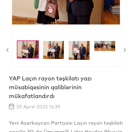
Previous
N
YAP Laçın rayon təşkilatı yazı
müsabiqəsinin qaliblərinin
mükafatlandırdı
30 Aprel 2025 16:39
Yeni Azərbaycan Partiyası Laçın rayon təşkilatı
aprelin 30-da Ümummilli Lider Heydər Əliyevin