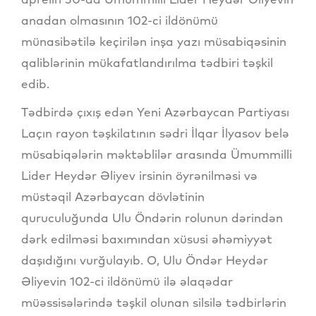
anadan olmasının 102-ci ildönümü
münasibətilə keçirilən inşa yazı müsabiqəsinin
qaliblərinin mükafatlandırılma tədbiri təşkil
edib.
Tədbirdə çıxış edən Yeni Azərbaycan Partiyası
Laçın rayon təşkilatının sədri İlqar İlyasov belə
müsabiqələrin məktəblilər arasında Ümummilli
Lider Heydər Əliyev irsinin öyrənilməsi və
müstəqil Azərbaycan dövlətinin
quruculuğunda Ulu Öndərin rolunun dərindən
dərk edilməsi baxımından xüsusi əhəmiyyət
daşıdığını vurğulayıb. O, Ulu Öndər Heydər
Əliyevin 102-ci ildönümü ilə əlaqədar
müəssisələrində təşkil olunan silsilə tədbirlərin