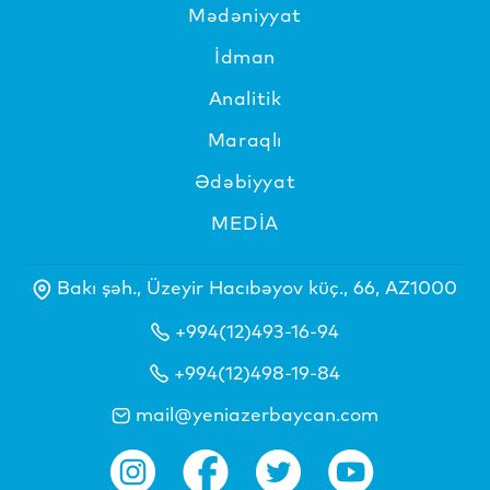
Mədəniyyat
İdman
Analitik
Maraqlı
Ədəbiyyat
MEDİA
Bakı şəh., Üzeyir Hacıbəyov küç., 66, AZ1000
+994(12)493-16-94
+994(12)498-19-84
mail@yeniazerbaycan.com