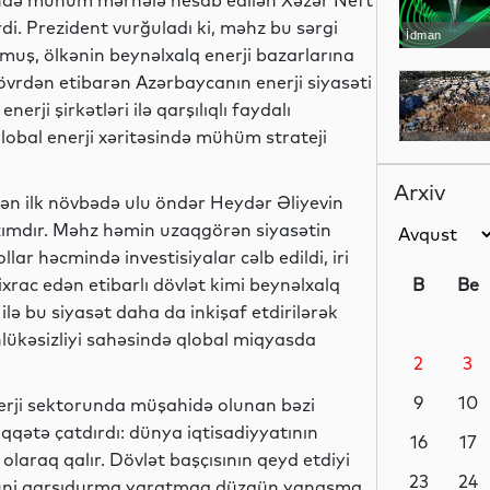
ixində mühüm mərhələ hesab edilən Xəzər Neft
di. Prezident vurğuladı ki, məhz bu sərgi
İdman
muş, ölkənin beynəlxalq enerji bazarlarına
vrdən etibarən Azərbaycanın enerji siyasəti
erji şirkətləri ilə qarşılıqlı faydalı
lobal enerji xəritəsində mühüm strateji
Dünya
Arxiv
ən ilk növbədə ulu öndər Heydər Əliyevin
zımdır. Məhz həmin uzaqgörən siyasətin
lar həcmində investisiyalar cəlb edildi, iri
Dünya
 ixrac edən etibarlı dövlət kimi beynəlxalq
B
Be
ilə bu siyasət daha da inkişaf etdirilərək
lükəsizliyi sahəsində qlobal miqyasda
2
3
Dünya
9
10
nerji sektorunda müşahidə olunan bəzi
qətə çatdırdı: dünya iqtisadiyyatının
16
17
 olaraq qalır. Dövlət başçısının qeyd etdiyi
Dünya
23
24
nda süni qarşıdurma yaratmaq düzgün yanaşma