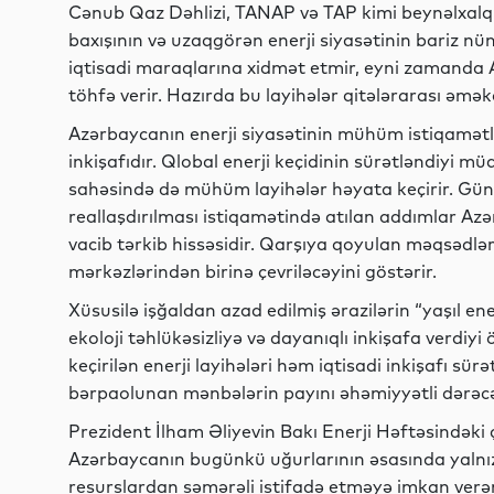
Cənub Qaz Dəhlizi, TANAP və TAP kimi beynəlxalq 
baxışının və uzaqgörən enerji siyasətinin bariz nüm
iqtisadi maraqlarına xidmət etmir, eyni zamanda 
töhfə verir. Hazırda bu layihələr qitələrarası əmək
Azərbaycanın enerji siyasətinin mühüm istiqamətlə
inkişafıdır. Qlobal enerji keçidinin sürətləndiyi m
sahəsində də mühüm layihələr həyata keçirir. Günəş
reallaşdırılması istiqamətində atılan addımlar Azə
vacib tərkib hissəsidir. Qarşıya qoyulan məqsədlər 
mərkəzlərindən birinə çevriləcəyini göstərir.
Xüsusilə işğaldan azad edilmiş ərazilərin “yaşıl e
ekoloji təhlükəsizliyə və dayanıqlı inkişafa verdiyi
keçirilən enerji layihələri həm iqtisadi inkişafı sü
bərpaolunan mənbələrin payını əhəmiyyətli dərəcə
Prezident İlham Əliyevin Bakı Enerji Həftəsindəki ç
Azərbaycanın bugünkü uğurlarının əsasında yalnız 
resurslardan səmərəli istifadə etməyə imkan verə