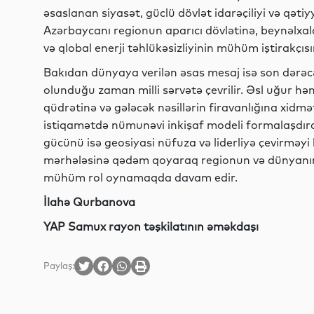
əsaslanan siyasət, güclü dövlət idarəçiliyi və qətiy
Azərbaycanı regionun aparıcı dövlətinə, beynəlxal
və qlobal enerji təhlükəsizliyinin mühüm iştirakçısı
Bakıdan dünyaya verilən əsas mesaj isə son dərəcə 
olunduğu zaman milli sərvətə çevrilir. Əsl uğur həm
qüdrətinə və gələcək nəsillərin firavanlığına xidm
istiqamətdə nümunəvi inkişaf modeli formalaşdırara
gücünü isə geosiyasi nüfuza və liderliyə çevirməyi
mərhələsinə qədəm qoyaraq regionun və dünyanı
mühüm rol oynamaqda davam edir.
İlahə Qurbanova
YAP Samux rayon təşkilatının əməkdaşı
Paylaş: