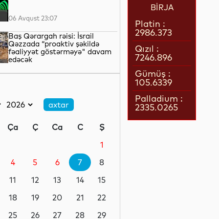
BİRJA
06 Avqust 23:07
Platin :
2986.373
Baş Qərargah rəisi: İsrail
Qəzzada “proaktiv şəkildə
Qızıl :
fəaliyyət göstərməyə" davam
7246.896
edəcək
06 Avqust 22:42
Gümüş :
105.6339
LNG daşımalarının xərcləri
kəskin artıb
Palladium :
2335.0265
06 Avqust 22:05
Ça
Ç
Ca
C
Ş
Avropanın 80-dək səhiyyə
təşkilatı Aİ-ni əhalinin istidən
1
qorunması üçün tədbirlər
görməyə çağırıb
4
5
6
7
8
06 Avqust 21:39
11
12
13
14
15
Rusiyanın Yaroslavl və Tver
vilayətlərinə dron hücumları
18
19
20
21
22
yaşayış binalarına zərər vurub
25
26
27
28
29
06 Avqust 21:17