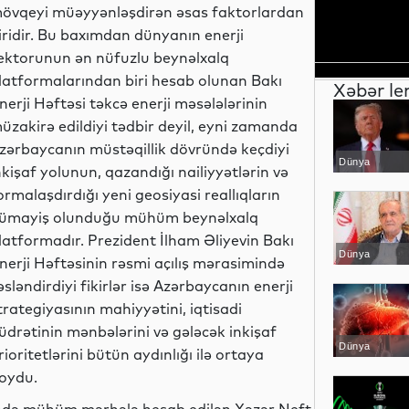
övqeyi müəyyənləşdirən əsas faktorlardan
iridir. Bu baxımdan dünyanın enerji
ektorunun ən nüfuzlu beynəlxalq
latformalarından biri hesab olunan Bakı
Xəbər le
nerji Həftəsi təkcə enerji məsələlərinin
üzakirə edildiyi tədbir deyil, eyni zamanda
zərbaycanın müstəqillik dövründə keçdiyi
Dünya
nkişaf yolunun, qazandığı nailiyyətlərin və
ormalaşdırdığı yeni geosiyasi reallıqların
ümayiş olunduğu mühüm beynəlxalq
latformadır. Prezident İlham Əliyevin Bakı
Dünya
nerji Həftəsinin rəsmi açılış mərasimində
əsləndirdiyi fikirlər isə Azərbaycanın enerji
trategiyasının mahiyyətini, iqtisadi
üdrətinin mənbələrini və gələcək inkişaf
Dünya
rioritetlərini bütün aydınlığı ilə ortaya
oydu.