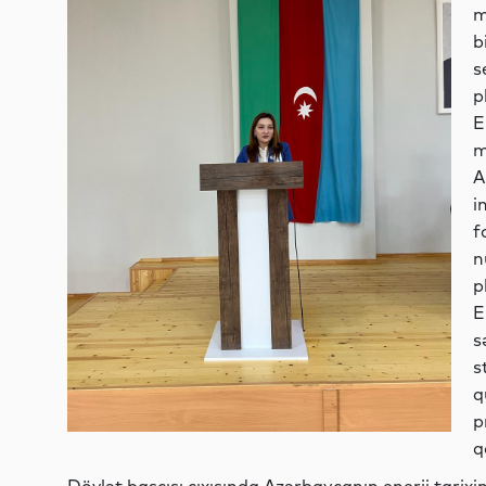
m
b
s
p
E
m
A
i
f
n
p
E
s
s
q
p
q