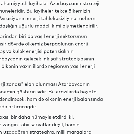
İqtisadiyyat
əhəmiyyətli layihələr Azərbaycanın strateji
unələridir. Bu layihələr təkcə ölkəmizin
Avrasiyanın enerji təhlükəsizliyinə mühüm
daşlığın uğurlu modeli kimi qiymətləndirilir.
Siyasət
rindən biri də yaşıl enerji sektorunun
üasir dövrdə ölkəmiz bərpaolunan enerji
 və külək enerjisi potensialının
rbaycanın gələcək inkişaf strategiyasının
İdman
ölkənin yaxın illərdə regionun yaşıl enerji
nerji zonası” elan olunması Azərbaycanın
 önəmin göstəricisidir. Bu ərazilərdə həyata
Elm
rətləndirəcək, həm də ölkənin enerji balansında
də artıracaqdır.
ıxışı bir daha nümayiş etdirdi ki,
Dünya
zəngin təbii sərvətlər deyil, həmin
n uzaqgörən strategiya, milli maraqlara