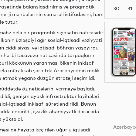
 siyasətində balanslaşdırılmış və praqmatik
30
31
rji mənbələrinin səmərəli istifadəsini, həm
də tutur.
Siyasət
məhz belə bir praqmatik siyasətin nəticəsidir.
lkənin üzləşdiyi ağır sosial-iqtisadi vəziyyəti
 ciddi siyasi və iqtisadi böhran yaşayırdı.
nın hərbi təcavüzü nəticəsində torpaqların
Siyasət
cburi köçkünün yaranması ölkənin inkişaf
 Belə mürəkkəb şəraitdə Azərbaycanın malik
ə etmək yeganə düzgün strateji seçim idi.
müddətdə öz nəticələrini verməyə başladı.
Dünya
dildi, genişmiqyaslı infrastruktur layihələri
sial-iqtisadi inkişafı sürətləndirildi. Bunun
də endirildi, işsizlik əhəmiyyətli dərəcədə
ə yüksəldi.
Dünya
Azərbayca
si də həyata keçirilən uğurlu iqtisadi