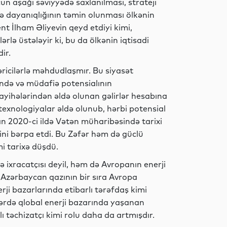
un aşağı səviyyədə saxlanılması, strateji
yyə dayanıqlığının təmin olunması ölkənin
Dünya
nt İlham Əliyevin qeyd etdiyi kimi,
rlə üstələyir ki, bu da ölkənin iqtisadi
ir.
təricilərlə məhdudlaşmır. Bu siyasət
İdman
ində və müdafiə potensialının
ayihələrindən əldə olunan gəlirlər hesabına
 texnologiyalar əldə olunub, hərbi potensial
an 2020-ci ildə Vətən müharibəsində tarixi
İqtisadiyyat
ini bərpa etdi. Bu Zəfər həm də güclü
i tarixə düşdü.
ə ixracatçısı deyil, həm də Avropanın enerji
. Azərbaycan qazının bir sıra Avropa
İqtisadiyyat
rji bazarlarında etibarlı tərəfdaş kimi
lərdə qlobal enerji bazarında yaşanan
təchizatçı kimi rolu daha da artmışdır.