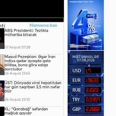
nti
Hamısına bax
ABŞ Prezidenti: Tezliklə
müharibə bitəcək
07 Avqust 07:28
Məsud Pezeşkian: Əgər İran
MƏZƏNNƏLƏR
07.08.2026
indiyə qədər ayaqda qala
bilibsə, buna görə xalqa
borcludur
1.7
06 Avqust 23:45
1.9633
ÜST: Dünyada viral hepatitdən
hər gün təqribən 3,5 min nəfər
2.1023
ölür
0.0357
06 Avqust 23:10
KL: “Qarabağ” səfərdən
2.2882
məğlub qayıdır