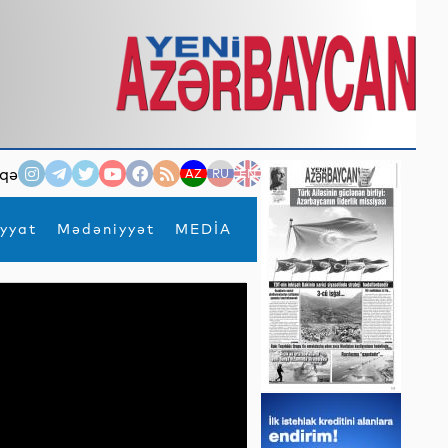
qə
AZ
RU
EN
yyat
Mədəniyyət
MEDİA
×