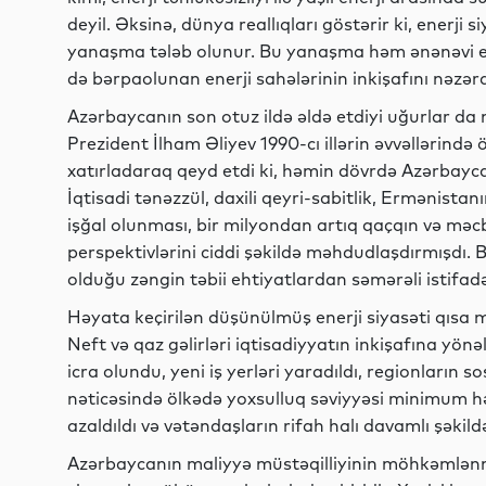
deyil. Əksinə, dünya reallıqları göstərir ki, enerji
yanaşma tələb olunur. Bu yanaşma həm ənənəvi ene
də bərpaolunan enerji sahələrinin inkişafını nəzər
Azərbaycanın son otuz ildə əldə etdiyi uğurlar da 
Prezident İlham Əliyev 1990-cı illərin əvvəllərində ö
xatırladaraq qeyd etdi ki, həmin dövrdə Azərbaycan
İqtisadi tənəzzül, daxili qeyri-sabitlik, Ermənista
işğal olunması, bir milyondan artıq qaçqın və mə
perspektivlərini ciddi şəkildə məhdudlaşdırmışdı.
olduğu zəngin təbii ehtiyatlardan səmərəli istifad
Həyata keçirilən düşünülmüş enerji siyasəti qısa 
Neft və qaz gəlirləri iqtisadiyyatın inkişafına yönəl
icra olundu, yeni iş yerləri yaradıldı, regionların so
nəticəsində ölkədə yoxsulluq səviyyəsi minimum həd
azaldıldı və vətəndaşların rifah halı davamlı şəkild
Azərbaycanın maliyyə müstəqilliyinin möhkəmlənmə