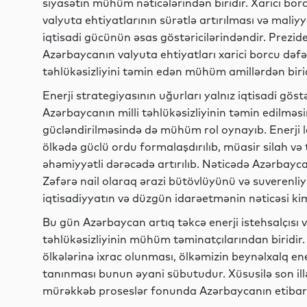
siyasətin mühüm nəticələrindən biridir. Xarici borc
valyuta ehtiyatlarının sürətlə artırılması və mali
iqtisadi gücünün əsas göstəricilərindəndir. Prezide
Azərbaycanın valyuta ehtiyatları xarici borcu dəfələ
təhlükəsizliyini təmin edən mühüm amillərdən birid
Enerji strategiyasının uğurları yalnız iqtisadi gös
Azərbaycanın milli təhlükəsizliyinin təmin edilməs
gücləndirilməsində də mühüm rol oynayıb. Enerji l
ölkədə güclü ordu formalaşdırılıb, müasir silah və
əhəmiyyətli dərəcədə artırılıb. Nəticədə Azərbayc
Zəfərə nail olaraq ərazi bütövlüyünü və suverenliy
iqtisadiyyatın və düzgün idarəetmənin nəticəsi kim
Bu gün Azərbaycan artıq təkcə enerji istehsalçısı v
təhlükəsizliyinin mühüm təminatçılarından biridir
ölkələrinə ixrac olunması, ölkəmizin beynəlxalq ene
tanınması bunun əyani sübutudur. Xüsusilə son il
mürəkkəb proseslər fonunda Azərbaycanın etibarlı 