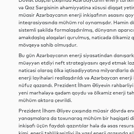
Dövlət başçısı çıxışında Azərbaycanın enerji tar
və Qaz Sərgisinin əhəmiyyətinə xüsusi diqqət yetir
müasir Azərbaycanın enerji inkişafının əsasını qoy
inteqrasiyasında mühüm rol oynamışdır. Həmin dö
sistemli şəkildə formalaşdırılmış, dünyanın aparıcı en
əməkdaşlıq əlaqələri qurulmuş, nəticədə ölkəmiz q
mövqeyə sahib olmuşdur.
Bu gün Azərbaycanın enerji siyasətindən danışark
müəyyən etdiyi neft strategiyasını qeyd etmək la
nəticəsi olaraq ölkə iqtisadiyyatına milyardlarla dol
enerji layihələri reallaşdırıldı və Azərbaycan enerji
nüfuz qazandı. Prezident İlham Əliyevin rəhbərliyi 
yeni mərhələyə qədəm qoydu və ölkəmiz enerji təh
mühüm aktora çevrildi.
Prezident İlham Əliyev çıxışında müasir dövrdə e
yanaşmalara da toxunaraq mühüm bir həqiqəti diq
inkişafı üçün faydalı qazıntılar hələ də əsas resurs
kimi, enerji təhlükəsizliyi ilə yaşıl enerji arası