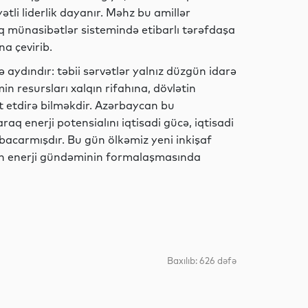
yətli liderlik dayanır. Məhz bu amillər
q münasibətlər sistemində etibarlı tərəfdaşa
İqtisadiyyat
na çevirib.
aydındır: təbii sərvətlər yalnız düzgün idarə
in resursları xalqın rifahına, dövlətin
ət etdirə bilməkdir. Azərbaycan bu
Elm
q enerji potensialını iqtisadi gücə, iqtisadi
 bacarmışdır. Bu gün ölkəmiz yeni inkişaf
n enerji gündəminin formalaşmasında
Sosial
İqtisadiyyat
Baxılıb: 626 dəfə