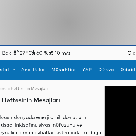
Bakı:
27 °C
60 %
10 m/s
Əla
sial
Analitika
Müsahibə
YAP
Dünya
Ədəbi
nerji Həftəsinin Mesajları
ya
İdman
Maraqlı
 Həftəsinin Mesajları
İdman
Yeni texnologiyalar
üasir dünyada enerji amili dövlətlərin
qtisadi inkişafını, siyasi nüfuzunu və
eynəlxalq münasibətlər sistemində tutduğu