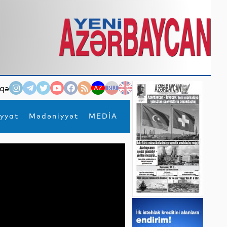
qə
AZ
RU
EN
yyat
Mədəniyyət
MEDİA
×