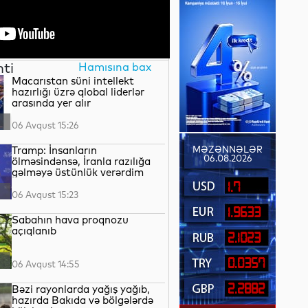
nti
Hamısına bax
Macarıstan süni intellekt
hazırlığı üzrə qlobal liderlər
arasında yer alır
06 Avqust 15:26
Tramp: İnsanların
MƏZƏNNƏLƏR
06.08.2026
ölməsindənsə, İranla razılığa
gəlməyə üstünlük verərdim
1.7
06 Avqust 15:23
1.9633
Sabahın hava proqnozu
açıqlanıb
2.1023
0.0357
06 Avqust 14:55
2.2882
Bəzi rayonlarda yağış yağıb,
hazırda Bakıda və bölgələrdə