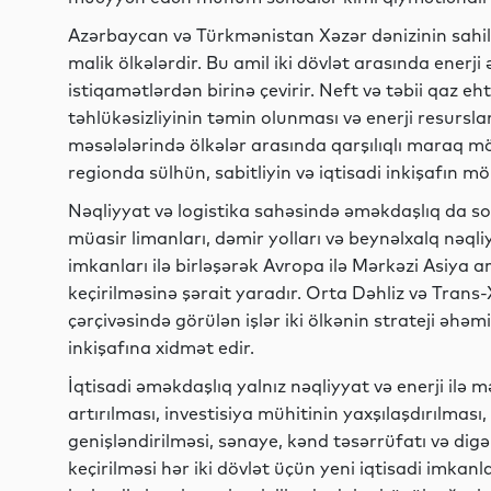
Azərbaycan və Türkmənistan Xəzər dənizinin sahili
malik ölkələrdir. Bu amil iki dövlət arasında enerj
istiqamətlərdən birinə çevirir. Neft və təbii qaz eht
təhlükəsizliyinin təmin olunması və enerji resursla
məsələlərində ölkələr arasında qarşılıqlı maraq 
regionda sülhün, sabitliyin və iqtisadi inkişafın
Nəqliyyat və logistika sahəsində əməkdaşlıq da son
müasir limanları, dəmir yolları və beynəlxalq nəqli
imkanları ilə birləşərək Avropa ilə Mərkəzi Asiya 
keçirilməsinə şərait yaradır. Orta Dəhliz və Tran
çərçivəsində görülən işlər iki ölkənin strateji əhəm
inkişafına xidmət edir.
İqtisadi əməkdaşlıq yalnız nəqliyyat və enerji ilə 
artırılması, investisiya mühitinin yaxşılaşdırılması
genişləndirilməsi, sənaye, kənd təsərrüfatı və dig
keçirilməsi hər iki dövlət üçün yeni iqtisadi imkan