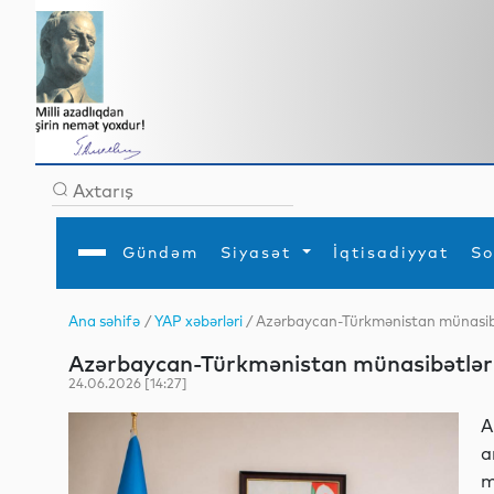
Gündəm
Siyasət
İqtisadiyyat
So
Ana səhifə
/
YAP xəbərləri
/ Azərbaycan-Türkmənistan münasibət
Ana səhifə
Ədəbiyyat
Siyasət
Sosial
Dün
Azərbaycan-Türkmənistan münasibətlərini
Gündəm
MEDİA
Xarici siyasət
Turizm
İqtisadiyyat
Daxili siyasət
Elm
24.06.2026 [14:27]
YAP
Din
Analitika
Hadisə
A
Mədəniyyət
Diaspor
a
Müsahibə
m