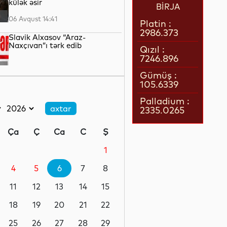
külək əsir
BİRJA
06 Avqust 14:41
Platin :
2986.373
Slavik Alxasov “Araz-
Naxçıvan”ı tərk edib
Qızıl :
7246.896
06 Avqust 14:39
Gümüş :
105.6339
Xəzər dənizinin dibi ilə Trans-
Xəzər fiber-optik kabel xəttinin
Palladium :
çəkilişi başa çatıb
2335.0265
06 Avqust 14:36
Ça
Ç
Ca
C
Ş
Britaniya Rusiyaya qarşı
sanksiyalar siyahısını
1
genişləndirib
4
5
6
7
8
06 Avqust 14:34
11
12
13
14
15
İndiyədək Bakı-Tbilisi-Ceyhan
kəməri ilə 4,7 milyard bareldən
18
19
20
21
22
çox neft nəql edilib
25
26
27
28
29
06 Avqust 14:29