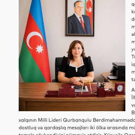
q
k
d
m
ə
m
y
T
i
m
t
A
İ
v
B
xalqının Milli Lideri Qurbanqulu Berdiməhəmmədov
dostluq və qardaşlıq mesajları iki ölkə arasında