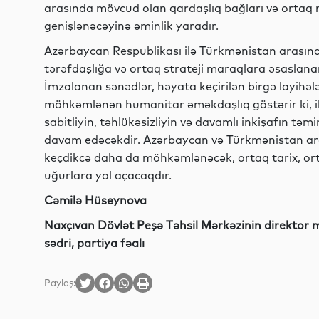
arasında mövcud olan qardaşlıq bağları və ortaq
genişlənəcəyinə əminlik yaradır.
Azərbaycan Respublikası ilə Türkmənistan arasında
tərəfdaşlığa və ortaq strateji maraqlara əsaslan
İmzalanan sənədlər, həyata keçirilən birgə layihələr
möhkəmlənən humanitar əməkdaşlıq göstərir ki, i
sabitliyin, təhlükəsizliyin və davamlı inkişafın 
davam edəcəkdir. Azərbaycan və Türkmənistan ar
keçdikcə daha da möhkəmlənəcək, ortaq tarix, ort
uğurlara yol açacaqdır.
Cəmilə Hüseynova
Naxçıvan Dövlət Peşə Təhsil Mərkəzinin direktor 
sədri, partiya fəalı
Paylaş: