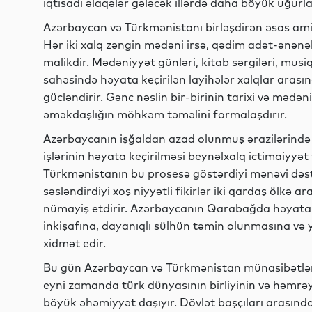
iqtisadi əlaqələr gələcək illərdə daha böyük uğurla
Azərbaycan və Türkmənistanı birləşdirən əsas amill
Hər iki xalq zəngin mədəni irsə, qədim adət-ənənə
malikdir. Mədəniyyət günləri, kitab sərgiləri, musiqi
sahəsində həyata keçirilən layihələr xalqlar aras
gücləndirir. Gənc nəslin bir-birinin tarixi və mədən
əməkdaşlığın möhkəm təməlini formalaşdırır.
Azərbaycanın işğaldan azad olunmuş ərazilərində
işlərinin həyata keçirilməsi beynəlxalq ictimaiyyət
Türkmənistanın bu prosesə göstərdiyi mənəvi dəstə
səsləndirdiyi xoş niyyətli fikirlər iki qardaş ölkə 
nümayiş etdirir. Azərbaycanın Qarabağda həyata ke
inkişafına, dayanıqlı sülhün təmin olunmasına və
xidmət edir.
Bu gün Azərbaycan və Türkmənistan münasibətləri 
eyni zamanda türk dünyasının birliyinin və həmrə
böyük əhəmiyyət daşıyır. Dövlət başçıları arasında