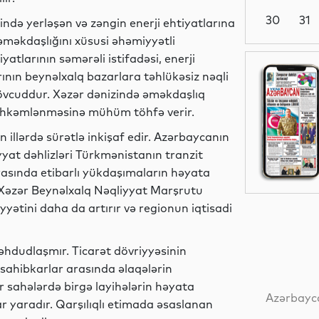
30
31
ndə yerləşən və zəngin enerji ehtiyatlarına
i əməkdaşlığını xüsusi əhəmiyyətli
iyatlarının səmərəli istifadəsi, enerji
Dünya
rının beynəlxalq bazarlara təhlükəsiz nəqli
mövcuddur. Xəzər dənizində əməkdaşlıq
 möhkəmlənməsinə mühüm töhfə verir.
 illərdə sürətlə inkişaf edir. Azərbaycanın
İqtisadiyyat
yyat dəhlizləri Türkmənistanın tranzit
arasında etibarlı yükdaşımaların həyata
s-Xəzər Beynəlxalq Nəqliyyat Marşrutu
iyyətini daha da artırır və regionun iqtisadi
Dünya
məhdudlaşmır. Ticarət dövriyyəsinin
, sahibkarlar arasında əlaqələrin
Mədəniyyət
ər sahələrdə birgə layihələrin həyata
Azərbayca
lar yaradır. Qarşılıqlı etimada əsaslanan