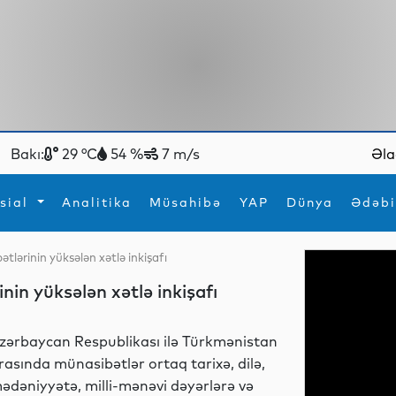
Bakı:
29 °C
54 %
7 m/s
Əla
sial
Analitika
Müsahibə
YAP
Dünya
Ədəbi
lərinin yüksələn xətlə inkişafı
ya
İdman
Maraqlı
n yüksələn xətlə inkişafı
İdman
Yeni texnologiyalar
zərbaycan Respublikası ilə Türkmənistan
rasında münasibətlər ortaq tarixə, dilə,
ədəniyyətə, milli-mənəvi dəyərlərə və