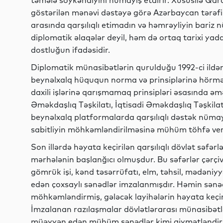
təmələ söykəndiyini nümayiş etdirir. Xüsusilə Qa
göstərilən mənəvi dəstəyə görə Azərbaycan tərəf
arasında qarşılıqlı etimadın və həmrəyliyin bariz 
diplomatik əlaqələr deyil, həm də ortaq tarixi ya
dostluğun ifadəsidir.
Diplomatik münasibətlərin qurulduğu 1992-ci ild
beynəlxalq hüququn norma və prinsiplərinə hörmət,
daxili işlərinə qarışmamaq prinsipləri əsasında əmə
Əməkdaşlıq Təşkilatı, İqtisadi Əməkdaşlıq Təşkilatı
beynəlxalq platformalarda qarşılıqlı dəstək nümayiş
sabitliyin möhkəmləndirilməsinə mühüm töhfə veri
Son illərdə həyata keçirilən qarşılıqlı dövlət səfər
mərhələnin başlanğıcı olmuşdur. Bu səfərlər çərçivə
gömrük işi, kənd təsərrüfatı, elm, təhsil, mədəniyy
edən çoxsaylı sənədlər imzalanmışdır. Həmin sənə
möhkəmləndirmiş, gələcək layihələrin həyata keçir
İmzalanan razılaşmalar dövlətlərarası münasibətlə
müəyyən edən mühüm sənədlər kimi qiymətləndiril