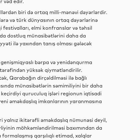
r vəd edir.
ərdən biri də ortaq milli-mənəvi dəyərlərdir.
Elm
lərə və türk dünyasının ortaq dəyərlərinə
 festivalları, elmi konfranslar və təhsil
ında dostluq münasibətlərini daha da
iyyəti ilə yaxından tanış olması gələcək
İqtisadiyyat
 genişmiqyaslı bərpa və yenidənqurma
 tərəfindən yüksək qiymətləndirilir.
k, Qarabağın dirçəldilməsi ilə bağlı
Elm
arasında münasibətlərin səmimiliyini bir daha
çirdiyi quruculuq işləri regionun iqtisadi
 yeni əməkdaşlıq imkanlarının yaranmasına
Elm
yalnız ikitərəfli əməkdaşlıq nümunəsi deyil,
yliyinin möhkəmləndirilməsi baxımından da
 formalaşmış qarşılıqlı etimad, xalqlar