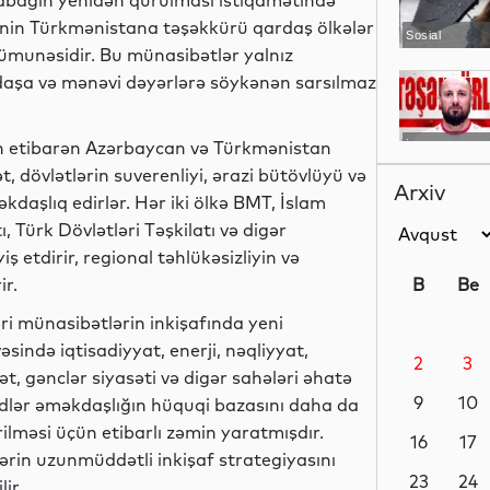
rabağın yenidən qurulması istiqamətində
inin Türkmənistana təşəkkürü qardaş ölkələr
Sosial
nümunəsidir. Bu münasibətlər yalnız
ddaşa və mənəvi dəyərlərə söykənən sarsılmaz
ən etibarən Azərbaycan və Türkmənistan
İdman
 dövlətlərin suverenliyi, ərazi bütövlüyü və
Arxiv
kdaşlıq edirlər. Hər iki ölkə BMT, İslam
, Türk Dövlətləri Təşkilatı və digər
 etdirir, regional təhlükəsizliyin və
İqtisadiyyat
r.
B
Be
ləri münasibətlərin inkişafında yeni
sində iqtisadiyyat, enerji, nəqliyyat,
2
3
Dünya
ət, gənclər siyasəti və digər sahələri əhatə
9
10
dlər əməkdaşlığın hüquqi bazasını daha da
ilməsi üçün etibarlı zəmin yaratmışdır.
16
17
rin uzunmüddətli inkişaf strategiyasını
İqtisadiyyat
23
24
ir.