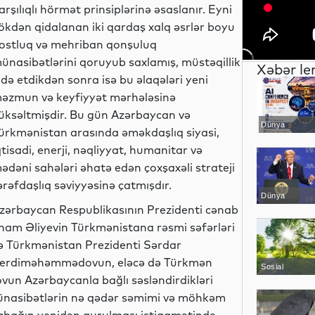
arşılıqlı hörmət prinsiplərinə əsaslanır. Eyni
ökdən qidalanan iki qardaş xalq əsrlər boyu
ostluq və mehriban qonşuluq
ünasibətlərini qoruyub saxlamış, müstəqillik
Xəbər le
ldə etdikdən sonra isə bu əlaqələri yeni
əzmun və keyfiyyət mərhələsinə
üksəltmişdir. Bu gün Azərbaycan və
Dünya
ürkmənistan arasında əməkdaşlıq siyasi,
qtisadi, enerji, nəqliyyat, humanitar və
ədəni sahələri əhatə edən çoxşaxəli strateji
ərəfdaşlıq səviyyəsinə çatmışdır.
Dünya
zərbaycan Respublikasının Prezidenti cənab
lham Əliyevin Türkmənistana rəsmi səfərləri
ə Türkmənistan Prezidenti Sərdar
erdiməhəmmədovun, eləcə də Türkmən
Sosial
un Azərbaycanla bağlı səsləndirdikləri
 münasibətlərin nə qədər səmimi və möhkəm