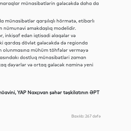
Gündəm
 maraqlar münasibətlərin gələcəkdə daha da
 münasibətlər qarşılıqlı hörmətə, etibarlı
an nümunəvi əməkdaşlıq modelidir.
Müsahibə
, inkişaf edən iqtisadi əlaqələr və
ki qardaş dövlət gələcəkdə də regionda
təmin olunmasına mühüm töhfələr verməyə
asındakı dostluq münasibətləri zaman
Gündəm
aq dəyərlər və ortaq gələcək naminə yeni
Siyasət
müavini, YAP Naxçıvan şəhər təşkilatının ƏPT
Baxılıb: 267 dəfə
Analitik