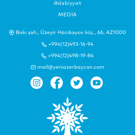
Ədəbiyyat
MEDİA
Bakı şəh., Üzeyir Hacıbəyov küç., 66, AZ1000
+994(12)493-16-94
+994(12)498-19-84
mail@yeniazerbaycan.com