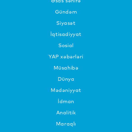
Əsas səhifə
Gündəm
Siyasət
İqtisadiyyat
Sosial
YAP xəbərləri
Müsahibə
Dünya
Mədəniyyat
İdman
Analitik
Maraqlı