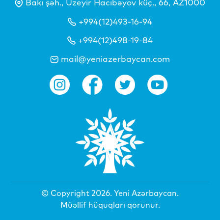
Bakı şəh., Üzeyir Hacıbəyov küç., 66, AZ1000
+994(12)493-16-94
+994(12)498-19-84
mail@yeniazerbaycan.com
© Copyright 2026.
Yeni Azərbaycan
.
Müəllif hüquqları qorunur.