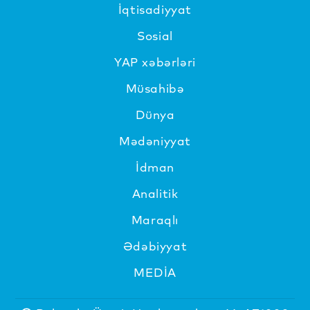
İqtisadiyyat
Sosial
YAP xəbərləri
Müsahibə
Dünya
Mədəniyyat
İdman
Analitik
Maraqlı
Ədəbiyyat
MEDİA