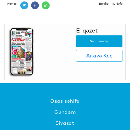
Paylaş:
Baxılıb: 1112 dəfə
E-qəzet
Son Buraxılış
Arxivə Keç
Əsas səhifə
Gündəm
Siyasət