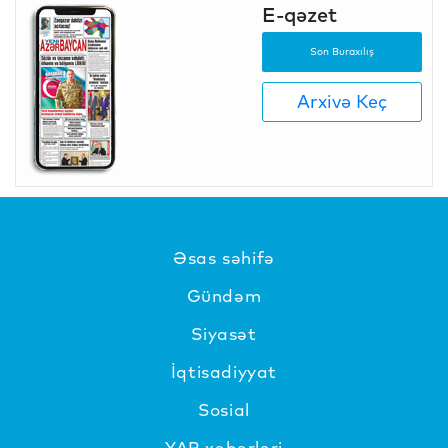
E-qəzet
Son Buraxılış
Arxivə Keç
Əsas səhifə
Gündəm
Siyasət
İqtisadiyyat
Sosial
YAP xəbərləri