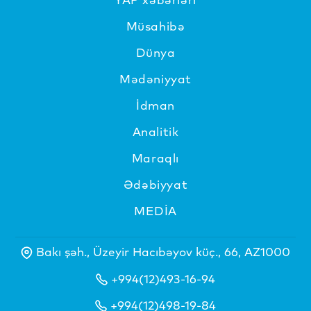
Müsahibə
Dünya
Mədəniyyat
İdman
Analitik
Maraqlı
Ədəbiyyat
MEDİA
Bakı şəh., Üzeyir Hacıbəyov küç., 66, AZ1000
+994(12)493-16-94
+994(12)498-19-84