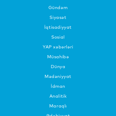
Gündəm
Siyasət
İqtisadiyyat
Sosial
YAP xəbərləri
Müsahibə
Dünya
Mədəniyyat
İdman
Analitik
Maraqlı
Ədəbiyyat