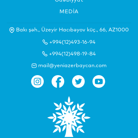
MEDİA
Bakı şəh., Üzeyir Hacıbəyov küç., 66, AZ1000
+994(12)493-16-94
+994(12)498-19-84
mail@yeniazerbaycan.com