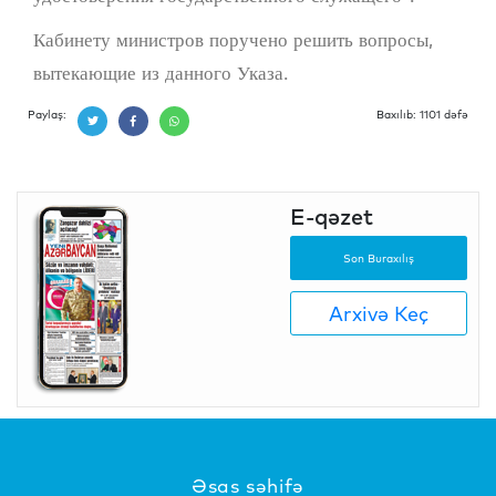
Кабинету министров поручено решить вопросы,
вытекающие из данного Указа.
Paylaş:
Baxılıb: 1101 dəfə
E-qəzet
Son Buraxılış
Arxivə Keç
Əsas səhifə