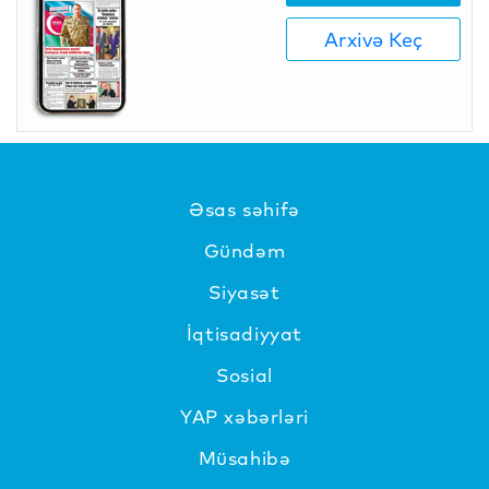
Arxivə Keç
Əsas səhifə
Gündəm
Siyasət
İqtisadiyyat
Sosial
YAP xəbərləri
Müsahibə