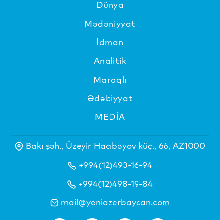
Dünya
Mədəniyyat
İdman
Analitik
Maraqlı
Ədəbiyyat
MEDİA
Bakı şəh., Üzeyir Hacıbəyov küç., 66, AZ1000
+994(12)493-16-94
+994(12)498-19-84
mail@yeniazerbaycan.com