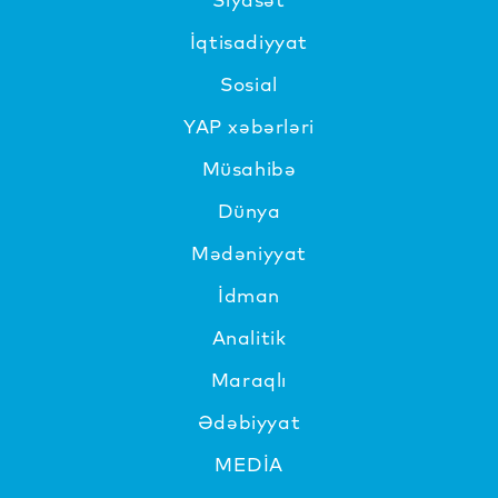
İqtisadiyyat
Sosial
YAP xəbərləri
Müsahibə
Dünya
Mədəniyyat
İdman
Analitik
Maraqlı
Ədəbiyyat
MEDİA