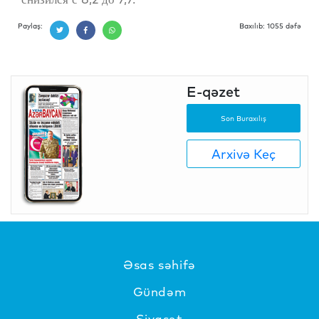
Paylaş:
Baxılıb: 1055 dəfə
E-qəzet
Son Buraxılış
Arxivə Keç
Əsas səhifə
Gündəm
Siyasət