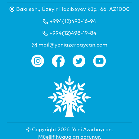
Bakı şəh., Üzeyir Hacıbəyov küç., 66, AZ1000
+994(12)493-16-94
+994(12)498-19-84
mail@yeniazerbaycan.com
© Copyright 2026.
Yeni Azərbaycan
.
Müəllif hüquqları qorunur.