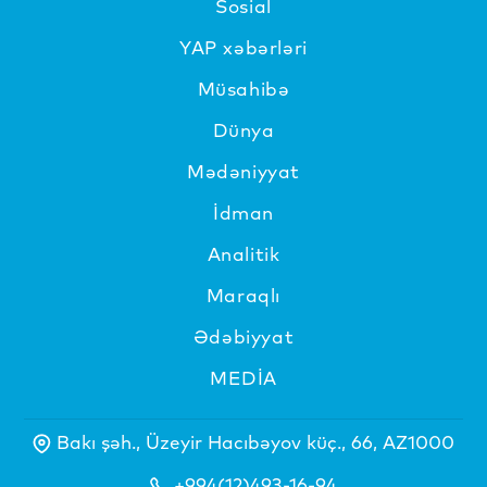
Sosial
YAP xəbərləri
Müsahibə
Dünya
Mədəniyyat
İdman
Analitik
Maraqlı
Ədəbiyyat
MEDİA
Bakı şəh., Üzeyir Hacıbəyov küç., 66, AZ1000
+994(12)493-16-94