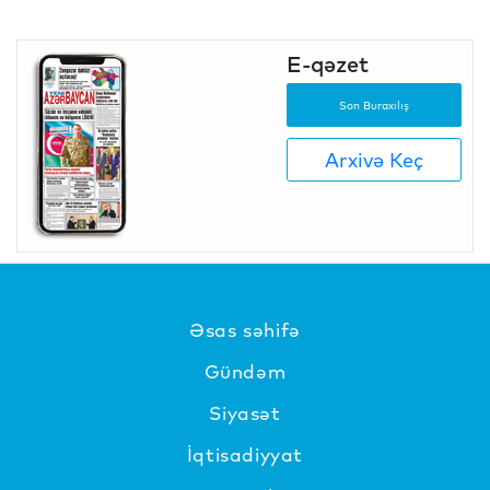
E-qəzet
Son Buraxılış
Arxivə Keç
Əsas səhifə
Gündəm
Siyasət
İqtisadiyyat