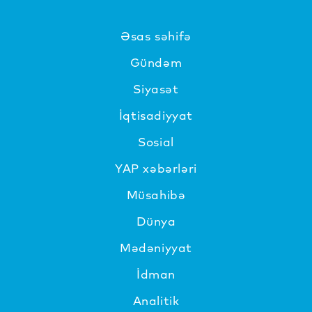
Əsas səhifə
Gündəm
Siyasət
İqtisadiyyat
Sosial
YAP xəbərləri
Müsahibə
Dünya
Mədəniyyat
İdman
Analitik