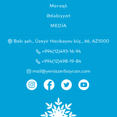
Maraqlı
Ədəbiyyat
MEDİA
Bakı şəh., Üzeyir Hacıbəyov küç., 66, AZ1000
+994(12)493-16-94
+994(12)498-19-84
mail@yeniazerbaycan.com