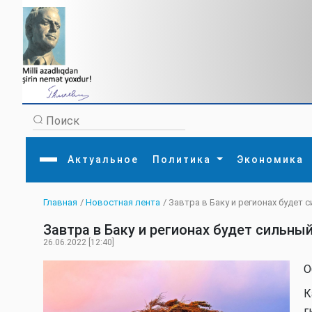
Актуальное
Политика
Экономика
Главная
/
Новостная лента
/ Завтра в Баку и регионах будет 
Главная
Литература
Политика
Обще
Завтра в Баку и регионах будет сильны
Актуальное
МЕДИА
Внешняя политика
Тури
Экономика
Внутренняя политика
Наук
26.06.2022 [12:40]
Аналитика
Рели
Культура
Прои
О
Интервью
Диас
К
г