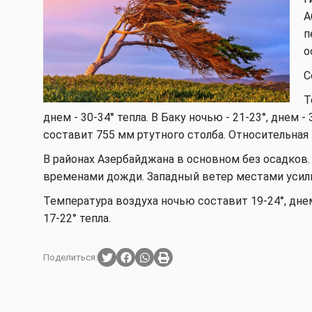
А
п
о
С
Т
днем - 30-34° тепла. В Баку ночью - 21-23°, днем 
составит 755 мм ртутного столба. Относительная
В районах Азербайджана в основном без осадков
временами дожди. Западный ветер местами усили
Температура воздуха ночью составит 19-24°, днем -
17-22° тепла.
Поделиться: