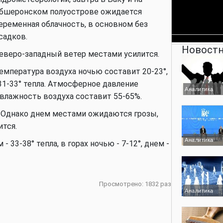
бшеронском полуострове ожидается
еременная облачность, в основном без
садков.
Новостн
еверо-западный ветер местами усилится.
емпература воздуха ночью cоставит 20-23°,
- 31-33° тепла. Атмосферное давление
Аналитика
 влажность воздуха составит 55-65%.
. Однако днем местами ожидаются грозы,
тся.
Аналитика
 33-38° тепла, в горах ночью - 7-12°, днем -
Просмотрено: 1832 раз
Аналитика