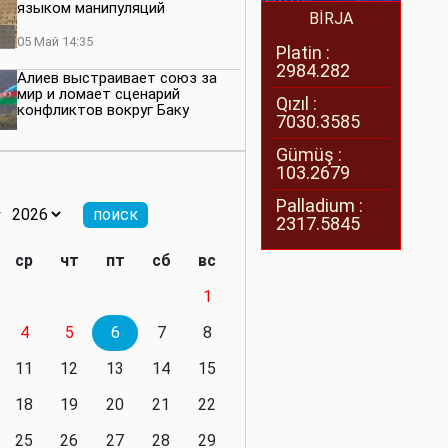
языком манипуляций
BİRJA
05 Май 14:35
Platin :
2984.282
Алиев выстраивает союз за
мир и ломает сценарий
Qızıl :
конфликтов вокруг Баку
7030.3585
27 Апрель 14:07
Gümüş :
103.2679
Баку меняет правила. Страны
Южного Кавказа усиливают
Palladium :
значимость региона
2317.5845
08 Апрель 14:28
ср
чт
пт
сб
вс
Глобальная игра сил:
1
нейтралитета больше не будет
4
5
6
7
8
11 Март 16:36
11
12
13
14
15
Видимо, действительно
президенту приходится все
18
19
20
21
22
делать самому
25
26
27
28
29