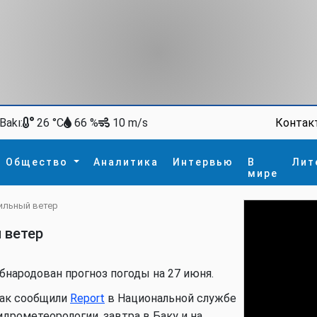
Bakı:
Контак
26 °C
66 %
10 m/s
Общество
Аналитика
Интервью
В
Лит
мире
сильный ветер
ство
В мире
Спорт
Интересное
й ветер
зм
İdman
Новые технологии
а
гия
сшествие
бнародован прогноз погоды на 27 июня.
пора
ак сообщили
Report
в Национальной службе
идрометеорологии, завтра в Баку и на