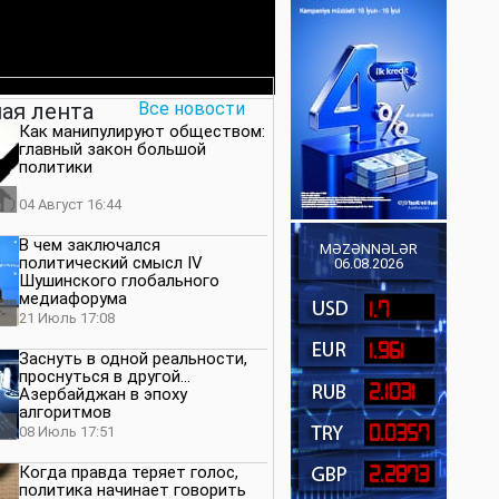
ая лента
Все новости
Как манипулируют обществом:
главный закон большой
политики
04 Август 16:44
В чем заключался
MƏZƏNNƏLƏR
политический смысл IV
06.08.2026
Шушинского глобального
медиафорума
1.7
21 Июль 17:08
1.961
Заснуть в одной реальности,
проснуться в другой…
2.1031
Азербайджан в эпоху
алгоритмов
0.0357
08 Июль 17:51
Когда правда теряет голос,
2.2873
политика начинает говорить