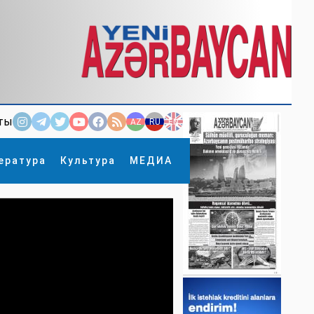
ты
AZ
RU
EN
ература
Культура
МЕДИА
×