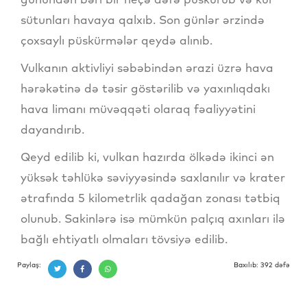
sütunları havaya qalxıb. Son günlər ərzində
çoxsaylı püskürmələr qeydə alınıb.
Vulkanın aktivliyi səbəbindən ərazi üzrə hava
hərəkətinə də təsir göstərilib və yaxınlıqdakı
hava limanı müvəqqəti olaraq fəaliyyətini
dayandırıb.
Qeyd edilib ki, vulkan hazırda ölkədə ikinci ən
yüksək təhlükə səviyyəsində saxlanılır və krater
ətrafında 5 kilometrlik qadağan zonası tətbiq
olunub. Sakinlərə isə mümkün palçıq axınları ilə
bağlı ehtiyatlı olmaları tövsiyə edilib.
Paylaş:
Baxılıb: 392 dəfə