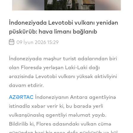
İndoneziyada Levotobi vulkanı yenidən
püskürüb: hava limanı bağlanıb
09 İyun 2026 15:29
İndoneziyada məşhur turist adalarından biri
olan Floresdə yerləşən Laki-Laki dağı
ərazisində Levotobi vulkanı yüksək aktivliyini
davam etdirir.
AZƏRTAC
İndoneziyanın Antara agentliyinə
istinadla xəbər verir ki, bu barədə yerli
vulkanşünaslıq agentliyi məlumat yayıb.
Bildirilib ki, Flores adasındakı vulkan cümə
günündən bəri bir neçə dəfə püskürüb və kül