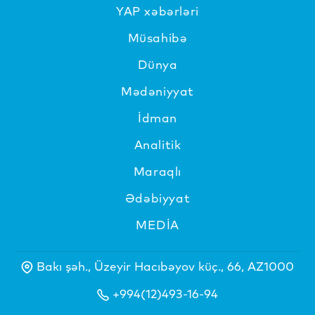
YAP xəbərləri
Müsahibə
Dünya
Mədəniyyat
İdman
Analitik
Maraqlı
Ədəbiyyat
MEDİA
Bakı şəh., Üzeyir Hacıbəyov küç., 66, AZ1000
+994(12)493-16-94