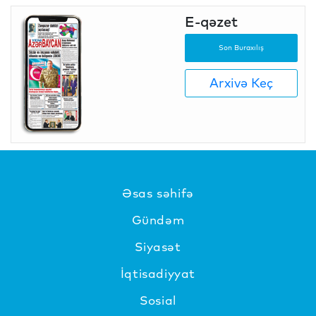
E-qəzet
Son Buraxılış
Arxivə Keç
Əsas səhifə
Gündəm
Siyasət
İqtisadiyyat
Sosial