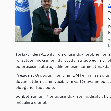
A
z
o
P
b
v
b
Türkiyə lideri ABŞ ilə İran arasındakı problemlərin
fürsətdən maksimum dərəcədə istifadə edilməli ol
bu prosesin sabotaj edilməməsini təmin etməkdə m
Prezident Ərdoğan, həmçinin BMT-nin missiyalarını
davam etdirməsinin vacibliyini və Türkiyənin bu i
olduğunu ifadə edib.
Söhbət zamanı Kipr adasındakı son hadisələr, Fəl
müzakirə olunub.