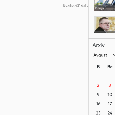
Baxılıb: 421 dəfə
Dünya
Dünya
Arxiv
Dünya
B
Be
2
3
İdman
9
10
16
17
İqtisadiyyat
23
24