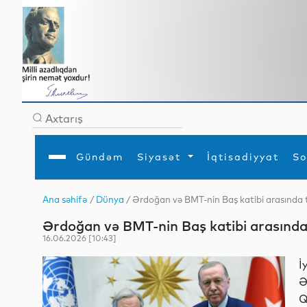
Gündəm
Siyasət
İqtisadiyyat
So
Ana səhifə
/
Dünya
/ Ərdoğan və BMT-nin Baş katibi arasında t
Ana səhifə
Ədəbiyyat
Siyasət
Sosial
Dün
Ərdoğan və BMT-nin Baş katibi arasında 
Gündəm
MEDİA
Xarici siyasət
Turizm
İqtisadiyyat
Daxili siyasət
Elm
16.06.2026 [10:43]
YAP
Din
Analitika
Hadisə
İ
Mədəniyyət
Diaspor
Ə
Müsahibə
Q