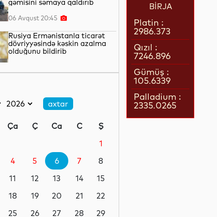
gəmisini səmaya qaldırıb
BİRJA
06 Avqust 20:45
Platin :
2986.373
Rusiya Ermənistanla ticarət
dövriyyəsində kəskin azalma
Qızıl :
olduğunu bildirib
7246.896
06 Avqust 20:12
Gümüş :
105.6339
Mərkəzi Asiyadan Rusiyaya
əmək miqrantlarının axını
Palladium :
azalıb
2335.0265
06 Avqust 19:48
Ça
Ç
Ca
C
Ş
Güləşçi və məşqçilər üçün
antidopinq mövzusunda
1
maarifləndirici seminar
4
5
6
7
8
06 Avqust 19:26
11
12
13
14
15
İlin birinci yarısında “Azəri-
Çıraq-Günəşli”dən Azərbaycan
18
19
20
21
22
dövlətinə 2 milyard kubmetr
səmt qazı verilib
25
26
27
28
29
06 Avqust 18:55