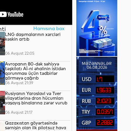
nti
Hamısına bax
LNG daşımalarının xərcləri
kəskin artıb
06 Avqust 22:05
Avropanın 80-dək səhiyyə
MƏZƏNNƏLƏR
06.08.2026
təşkilatı Aİ-ni əhalinin istidən
qorunması üçün tədbirlər
görməyə çağırıb
1.7
06 Avqust 21:39
1.9633
Rusiyanın Yaroslavl və Tver
vilayətlərinə dron hücumları
2.1023
yaşayış binalarına zərər vurub
0.0357
06 Avqust 21:17
2.2882
Qazaxıstan göyərtəsində
sərnişin olan ilk pilotsuz hava