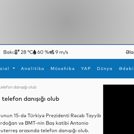
Bakı:
28 °C
60 %
9 m/s
Əla
sial
Analitika
Müsahibə
YAP
Dünya
Ədəbi
elefon danışığı olub
ya
İdman
Maraqlı
telefon danışığı olub
İdman
Yeni texnologiyalar
yunun 15-də Türkiyə Prezidenti Rəcəb Tayyib
rdoğan və BMT-nin Baş katibi Antonio
uterreş arasında telefon danışığı olub.