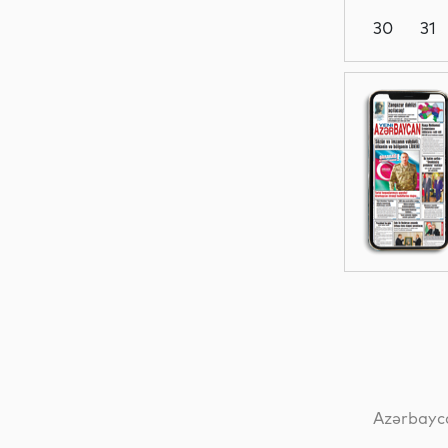
30
31
İqtisadiyyat
İqtisadiyyat
Siyasət
İdman
Azərbayca