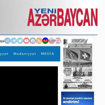
qə
AZ
RU
EN
yyat
Mədəniyyət
MEDİA
×