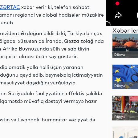
ZƏRTAC
xəbər verir ki, telefon söhbəti
amanı regional və qlobal hadisələr müzakirə
lunub.
Xəbər le
rezident Ərdoğan bildirib ki, Türkiyə bir çox
ölgədə, xüsusən də İranda, Qəzza zolağında
ə Afrika Buynuzunda sülh və sabitliyin
Dünya
ərqərar olması üçün səy göstərir.
 diplomatik yolla həlli üçün yaranan
duğunu qeyd edib, beynəlxalq ictimaiyyətin
əsuliyyət daşıdığını vurğulayıb.
Dünya
n Suriyadakı fəaliyyətinin effektiv şəkildə
stiqamətdə müvafiq dəstəyi verməyə hazır
Dünya
əstin və Livandakı humanitar vəziyyət də