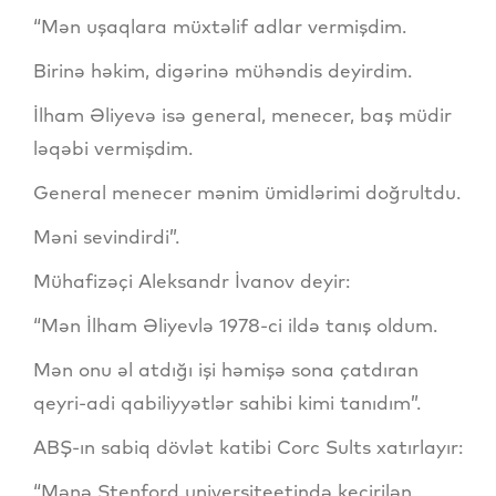
“Mən uşaqlara müxtəlif adlar vermişdim.
Birinə həkim, digərinə mühəndis deyirdim.
İlham Əliyevə isə general, menecer, baş müdir
ləqəbi vermişdim.
General menecer mənim ümidlərimi doğrultdu.
Məni sevindirdi”.
Mühafizəçi Aleksandr İvanov deyir:
“Mən İlham Əliyevlə 1978-ci ildə tanış oldum.
Mən onu əl atdığı işi həmişə sona çatdıran
qeyri-adi qabiliyyətlər sahibi kimi tanıdım”.
ABŞ-ın sabiq dövlət katibi Corc Sults xatırlayır:
“Mənə Stenford universiteetində keçirilən