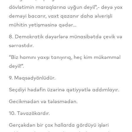
dövlətimin maraqlarına uyğun deyil”,- deyə yox
deməyi bacarır, vaxt qazanır daha əlverişli
mühitin yetişməsinə qədər...
8. Demokratik dəyərlərə münasibətdə çevik və
sərrastdır.
“Biz hamını yaxşı tanıyırıq, heç kim mükəmməl
deyil!”.
9. Məqsədyönlüdür.
Seçdiyi hədəfin üzərinə qətiyyətlə addımlayır.
Gecikmədən və tələsmədən.
10. Təvazökardır.
Gerçəkdən bir çox hallarda gördüyü işləri