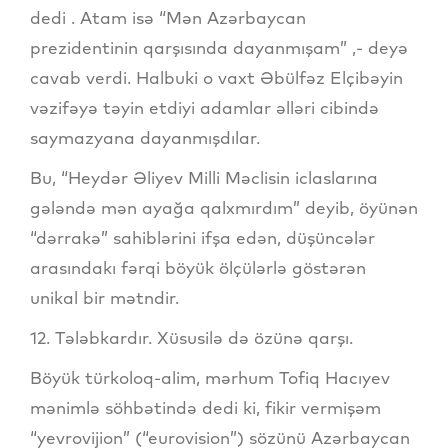
dedi . Atam isə “Mən Azərbaycan
prezidentinin qarşısında dayanmışam” ,- deyə
cavab verdi. Halbuki o vaxt Əbülfəz Elçibəyin
vəzifəyə təyin etdiyi adamlar əlləri cibində
saymazyana dayanmışdılar.
Bu, “Heydər Əliyev Milli Məclisin iclaslarına
gələndə mən ayağa qalxmırdım” deyib, öyünən
“dərrakə” sahiblərini ifşa edən, düşüncələr
arasındakı fərqi böyük ölçülərlə göstərən
unikal bir mətndir.
12. Tələbkardır. Xüsusilə də özünə qarşı.
Böyük türkoloq-alim, mərhum Tofiq Hacıyev
mənimlə söhbətində dedi ki, fikir vermişəm
“yevrovijion” (“eurovision”) sözünü Azərbaycan