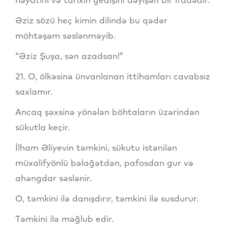
Əziz sözü heç kimin dilində bu qədər
möhtəşəm səslənməyib.
“Əziz Şuşa, sən azadsan!”
21. O, ölkəsinə ünvanlanan ittihamları cavabsız
saxlamır.
Ancaq şəxsinə yönələn böhtaların üzərindən
sükutla keçir.
İlham Əliyevin təmkini, sükutu istənilən
müxalifyönlü bəlağətdən, pafosdan gur və
ahəngdar səslənir.
O, təmkini ilə danışdırır, təmkini ilə susdurur.
Təmkini ilə məğlub edir.