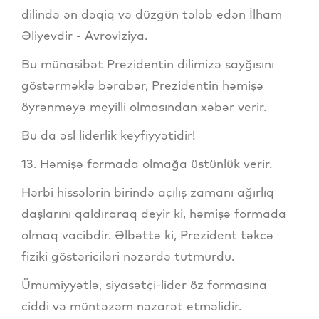
dilində ən dəqiq və düzgün tələb edən İlham
Əliyevdir - Avroviziya.
Bu münasibət Prezidentin dilimizə sayğısını
göstərməklə bərabər, Prezidentin həmişə
öyrənməyə meyilli olmasından xəbər verir.
Bu da əsl liderlik keyfiyyətidir!
13. Həmişə formada olmağa üstünlük verir.
Hərbi hissələrin birində açılış zamanı ağırlıq
daşlarını qaldıraraq deyir ki, həmişə formada
olmaq vacibdir. Əlbəttə ki, Prezident təkcə
fiziki göstəriciləri nəzərdə tutmurdu.
Ümumiyyətlə, siyasətçi-lider öz formasına
ciddi və müntəzəm nəzarət etməlidir.