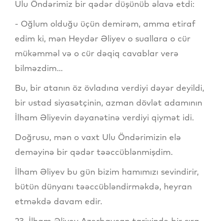
Ulu Öndərimiz bir qədər düşünüb əlavə etdi:
- Oğlum olduğu üçün demirəm, amma etiraf
edim ki, mən Heydər Əliyev o suallara o cür
mükəmməl və o cür dəqiq cavablar verə
bilməzdim...
Bu, bir atanın öz övladına verdiyi dəyər deyildi,
bir ustad siyasətçinin, azman dövlət adamının
İlham Əliyevin dəyanətinə verdiyi qiymət idi.
Doğrusu, mən o vaxt Ulu Öndərimizin elə
deməyinə bir qədər təəccüblənmişdim.
İlham Əliyev bu gün bizim hamımızı sevindirir,
bütün dünyanı təəccübləndirməkdə, heyran
etməkdə davam edir.
23. İlham Əliyev Azərbaycan tarixində bir sıra