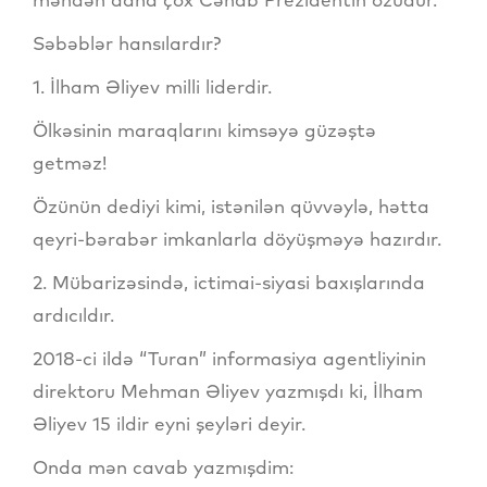
Səbəblər hansılardır?
1. İlham Əliyev milli liderdir.
Ölkəsinin maraqlarını kimsəyə güzəştə
getməz!
Özünün dediyi kimi, istənilən qüvvəylə, hətta
qeyri-bərabər imkanlarla döyüşməyə hazırdır.
2. Mübarizəsində, ictimai-siyasi baxışlarında
ardıcıldır.
2018-ci ildə “Turan” informasiya agentliyinin
direktoru Mehman Əliyev yazmışdı ki, İlham
Əliyev 15 ildir eyni şeyləri deyir.
Onda mən cavab yazmışdim: