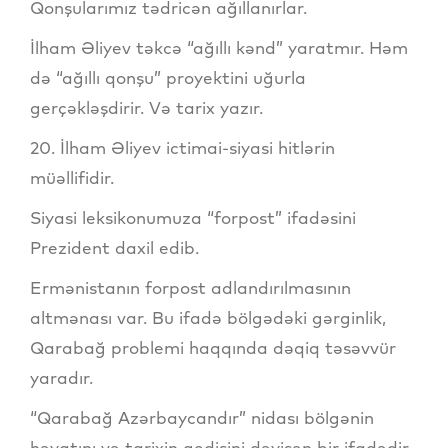
Qonşularımız tədricən ağıllanırlar.
İlham Əliyev təkcə “ağıllı kənd” yaratmır. Həm
də “ağıllı qonşu” proyektini uğurla
gerçəkləşdirir. Və tarix yazır.
20. İlham Əliyev ictimai-siyasi hitlərin
müəllifidir.
Siyasi leksikonumuza “forpost” ifadəsini
Prezident daxil edib.
Ermənistanın forpost adlandırılmasının
altmənası var. Bu ifadə bölgədəki gərginlik,
Qarabağ problemi haqqında dəqiq təsəvvür
yaradır.
“Qarabağ Azərbaycandır” nidası bölgənin
həyatını və tarixin gedişini dəyişən bir ifadədir.