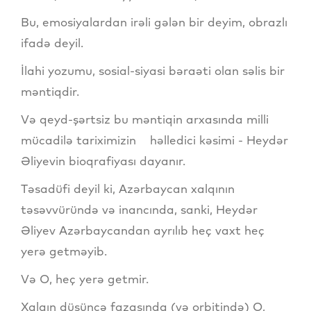
Bu, emosiyalardan irəli gələn bir deyim, obrazlı
ifadə deyil.
İlahi yozumu, sosial-siyasi bəraəti olan səlis bir
məntiqdir.
Və qeyd-şərtsiz bu məntiqin arxasında milli
mücadilə tariximizin həlledici kəsimi - Heydər
Əliyevin bioqrafiyası dayanır.
Təsadüfi deyil ki, Azərbaycan xalqının
təsəvvüründə və inancında, sanki, Heydər
Əliyev Azərbaycandan ayrılıb heç vaxt heç
yerə getməyib.
Və O, heç yerə getmir.
Xalqın düşüncə fazasında (və orbitində) O,