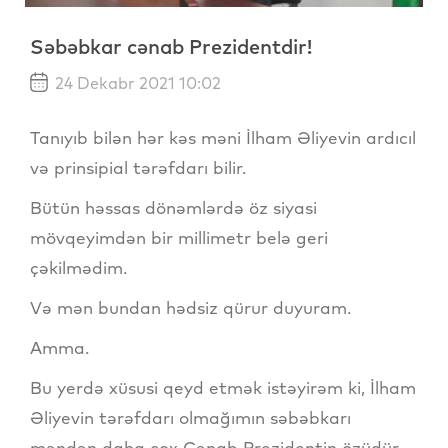
Səbəbkar cənab Prezidentdir!
24 Dekabr 2021 10:02
Tanıyıb bilən hər kəs məni İlham Əliyevin ardıcıl
və prinsipial tərəfdarı bilir.
Bütün həssas dönəmlərdə öz siyasi
mövqeyimdən bir millimetr belə geri
çəkilmədim.
Və mən bundan hədsiz qürur duyuram.
Amma.
Bu yerdə xüsusi qeyd etmək istəyirəm ki, İlham
Əliyevin tərəfdarı olmağımın səbəbkarı
məndən daha çox Cənab Prezidentin özüdür.