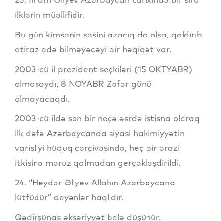
ilklərin müəllifidir.
Bu gün kimsənin səsini azacıq da olsa, qaldırıb
etiraz edə bilməyəcəyi bir həqiqət var.
2003-cü il prezident seçkiləri (15 OKTYABR)
olmasaydı, 8 NOYABR Zəfər günü
olmayacaqdı.
2003-cü ildə son bir neçə əsrdə istisna olaraq
ilk dəfə Azərbaycanda siyasi hakimiyyətin
varisliyi hüquq çərçivəsində, heç bir ərazi
itkisinə məruz qalmadan gerçəkləşdirildi.
24. “Heydər Əliyev Allahın Azərbaycana
lütfüdür” deyənlər haqlıdır.
Qədirşünas əksəriyyət belə düşünür.