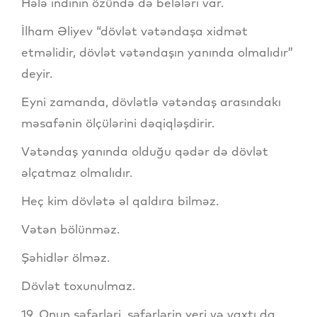
Hələ indinin özündə də belələri var.
İlham Əliyev “dövlət vətəndaşa xidmət
etməlidir, dövlət vətəndaşın yanında olmalıdır”
deyir.
Eyni zamanda, dövlətlə vətəndaş arasındakı
məsafənin ölçülərini dəqiqləşdirir.
Vətəndaş yanında olduğu qədər də dövlət
əlçatmaz olmalıdır.
Heç kim dövlətə əl qaldıra bilməz.
Vətən bölünməz.
Şəhidlər ölməz.
Dövlət toxunulmaz.
19. Onun səfərləri, səfərlərin yeri və vaxtı da