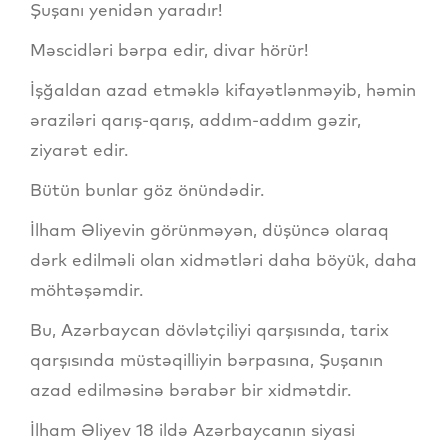
Şuşanı yenidən yaradır!
Məscidləri bərpa edir, divar hörür!
İşğaldan azad etməklə kifayətlənməyib, həmin
əraziləri qarış-qarış, addım-addım gəzir,
ziyarət edir.
Bütün bunlar göz önündədir.
İlham Əliyevin görünməyən, düşüncə olaraq
dərk edilməli olan xidmətləri daha böyük, daha
möhtəşəmdir.
Bu, Azərbaycan dövlətçiliyi qarşısında, tarix
qarşısında müstəqilliyin bərpasına, Şuşanın
azad edilməsinə bərabər bir xidmətdir.
İlham Əliyev 18 ildə Azərbaycanın siyasi