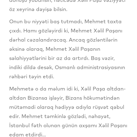
öz xeyrinə dəyişə bilsin.
Onun bu niyyəti baş tutmadı, Mehmet taxta
çıxdı. Hamı gözləyirdi ki, Mehmet Xəlil Paşanı
dərhal cəzalandıracaq. Ancaq gözləntilərin
əksinə olaraq, Mehmet Xəlil Paşanın
səlahiyyətlərini bir az da artırdı. Baş vəzir,
indiki dildə desək, Osmanlı administrasiyasının
rəhbəri təyin etdi.
Mehmetə o da məlum idi ki, Xəlil Paşa altdan-
altdan Bizansa işləyir, Bizans hökumətindən
mütəmadi olaraq hədiyyə adıyla rüşvət qəbul
edir. Mehmet təmkinlə gözlədi, nəhayət,
İstanbul fəth olunan günün axşamı Xəlil Paşanı
edam etdirdi...