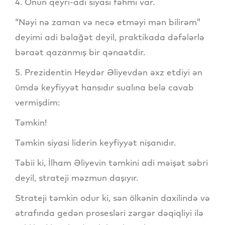
4. Onun qeyri-adi siyasi fəhmi var.
“Nəyi nə zaman və necə etməyi mən bilirəm”
deyimi adi bəlağət deyil, praktikada dəfələrlə
bəraət qazanmış bir qənaətdir.
5. Prezidentin Heydər Əliyevdən əxz etdiyi ən
ümdə keyfiyyət hansıdır sualına belə cavab
vermişdim:
Təmkin!
Təmkin siyasi liderin keyfiyyət nişanıdır.
Təbii ki, İlham Əliyevin təmkini adi məişət səbri
deyil, strateji məzmun daşıyır.
Strateji təmkin odur ki, sən ölkənin daxilində və
ətrafında gedən prosesləri zərgər dəqiqliyi ilə