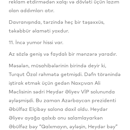
reklam etdirmədən xalqı və dövləti üçün lazım
olan addımları atır.
Davranışında, tərzində heç bir təşəxxüs,
təkəbbür əlaməti yoxdur.
11. İncə yumor hissi var.
Az sözlə geniş və faydalı bir mənzərə yaradır.
Məsələn, müsahibələrinin birində deyir ki,
Turqut Özal rəhmətə getmişdi. Dəfn törənində
iştirak etmək üçün gedən Naxçıvan Ali
Məclisinin sədri Heydər Əliyev VİP solununda
əyləşmişdi. Bu zaman Azərbaycan prezidenti
Əbülfəz Elçibəy salona daxil oldu. Heydər
Əliyev ayağa qalxıb onu salamlayarkən
Əbülfəz bəy “Qalxmayın, əyləşin, Heydər bəy”