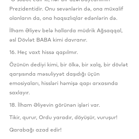
Prezidentidir. Onu sevənlərin də, ona müxalif
olanların da, ona haqsızlıqlar edənlərin də.
İlham Əliyev belə hallarda müdrik Ağsaqqal,
əsl Dövlət BABA kimi davranır.
16. Heç vaxt hissə qapılmır.
Özünün dediyi kimi, bir ölkə, bir xalq, bir dövlət
qarşısında məsuliyyət daşıdığı üçün
emosiyaları, hissləri həmişə qapı arxasında
saxlayır.
18. İlham Əliyevin görünən işləri var.
Tikir, qurur, Ordu yaradır, döyüşür, vuruşur!
Qarabağı azad edir!