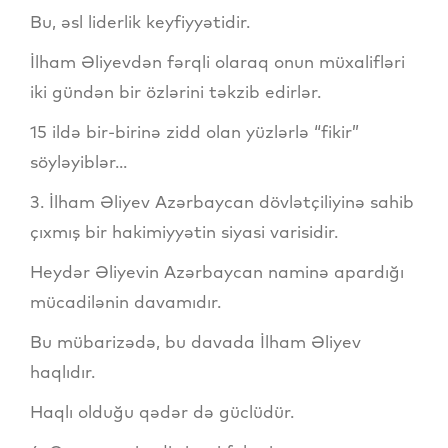
Bu, əsl liderlik keyfiyyətidir.
İlham Əliyevdən fərqli olaraq onun müxalifləri
iki gündən bir özlərini təkzib edirlər.
15 ildə bir-birinə zidd olan yüzlərlə “fikir”
söyləyiblər...
3. İlham Əliyev Azərbaycan dövlətçiliyinə sahib
çıxmış bir hakimiyyətin siyasi varisidir.
Heydər Əliyevin Azərbaycan naminə apardığı
mücadilənin davamıdır.
Bu mübarizədə, bu davada İlham Əliyev
haqlıdır.
Haqlı olduğu qədər də güclüdür.