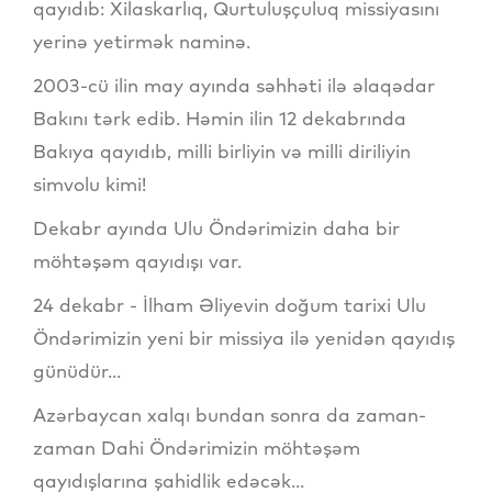
qayıdıb: Xilaskarlıq, Qurtuluşçuluq missiyasını
yerinə yetirmək naminə.
2003-cü ilin may ayında səhhəti ilə əlaqədar
Bakını tərk edib. Həmin ilin 12 dekabrında
Bakıya qayıdıb, milli birliyin və milli diriliyin
simvolu kimi!
Dekabr ayında Ulu Öndərimizin daha bir
möhtəşəm qayıdışı var.
24 dekabr - İlham Əliyevin doğum tarixi Ulu
Öndərimizin yeni bir missiya ilə yenidən qayıdış
günüdür...
Azərbaycan xalqı bundan sonra da zaman-
zaman Dahi Öndərimizin möhtəşəm
qayıdışlarına şahidlik edəcək...