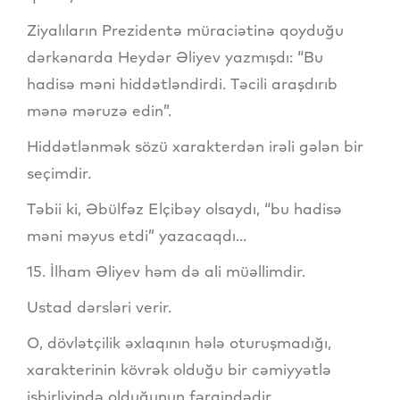
Ziyalıların Prezidentə müraciətinə qoyduğu
dərkənarda Heydər Əliyev yazmışdı: “Bu
hadisə məni hiddətləndirdi. Təcili araşdırıb
mənə məruzə edin”.
Hiddətlənmək sözü xarakterdən irəli gələn bir
seçimdir.
Təbii ki, Əbülfəz Elçibəy olsaydı, “bu hadisə
məni məyus etdi” yazacaqdı...
15. İlham Əliyev həm də ali müəllimdir.
Ustad dərsləri verir.
O, dövlətçilik əxlaqının hələ oturuşmadığı,
xarakterinin kövrək olduğu bir cəmiyyətlə
işbirliyində olduğunun fərqindədir.