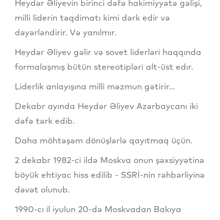
Heydər Əliyevin birinci dəfə hakimiyyətə gəlişi,
milli liderin təqdimatı kimi dərk edir və
dəyərləndirir. Və yanılmır.
Heydər Əliyev gəlir və sovet liderləri haqqında
formalaşmış bütün stereotipləri alt-üst edır.
Liderlik anlayışına milli məzmun gətirir...
Dekabr ayında Heydər Əliyev Azərbaycanı iki
dəfə tərk edib.
Daha möhtəşəm dönüşlərlə qayıtmaq üçün.
2 dekabr 1982-ci ildə Moskva onun şəxsiyyətinə
böyük ehtiyac hiss edilib - SSRİ-nin rəhbərliyinə
dəvət olunub.
1990-cı il iyulun 20-də Moskvadan Bakıya