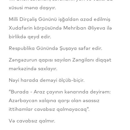
xüsusi məna daşıyır.
Milli Dirçəliş Gününü işğaldan azad edilmiş
Xudafərin körpüsündə Mehriban Əliyeva ilə
birlikdə qeyd edir.
Respublika Günündə Şuşaya səfər edir.
Zəngəzurun qapısı sayılan Zəngilanı diqqət
mərkəzində saxlayır.
Nəyi harada deməyi ölçüb-biçir.
“Burada - Araz çayının kənarında deyirəm:
Azərbaycan xalqına qarşı olan əsassız
ittihamlar cavabsız qalmayacaq”.
Və cavabsız qalmır.