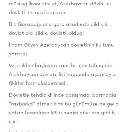
müstəqilliyini dövlət, Azərbaycan dövlətini
dövlətli etməyi bacardı.
Biz Qarabağı ona görə azad edə bildik ki,
dövlət ola bildik, dövlətli olduq!
İlham Əliyev Azərbaycan dövlətinin kultunu
yaratdı.
92-ci ildən başlayan xaos bir çox təbəqədə
Azərbaycan dövlətçiliyi haqqında aşağılayıcı
fikirlər formalaşdırmışdı.
Dövlətlə təhdid dilində danışmaq, barmaqla
“razborka” etmək kimi bu günümüzə də gəlib
çatan fəsadların kökü həmin dövrlərə gedib
çıxır.