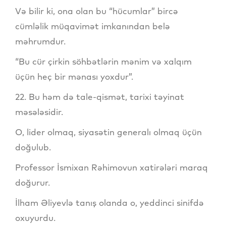
Və bilir ki, ona olan bu “hücumlar” bircə
cümləlik müqavimət imkanından belə
məhrumdur.
“Bu cür çirkin söhbətlərin mənim və xalqım
üçün heç bir mənası yoxdur”.
22. Bu həm də tale-qismət, tarixi təyinat
məsələsidir.
O, lider olmaq, siyasətin generalı olmaq üçün
doğulub.
Professor İsmixan Rəhimovun xatirələri maraq
doğurur.
İlham Əliyevlə tanış olanda o, yeddinci sinifdə
oxuyurdu.