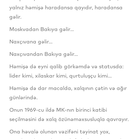
yalnız həmişə haradansa qayıdır, haradansa
gəlir.
Moskvadan Bakıya gəlir...
Naxçıvana gəlir...
Naxçıvandan Bakıya gəlir...
Həmişə də eyni qalib görkəmdə və statusda:
lider kimi, xilaskar kimi, qurtuluşçu kimi...
Həmişə də dar macalda, xalqının çətin və ağır
günlərində.
Onun 1969-cu ildə MK-nın birinci katibi
seçilməsini də xalq özünəməxsusluqla qavrayır.
Ona həvalə olunan vəzifəni təyinat yox,