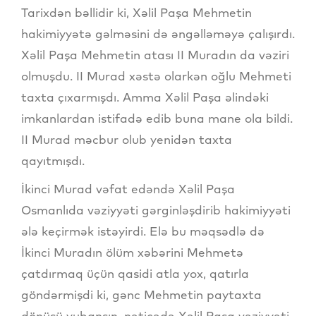
Tarixdən bəllidir ki, Xəlil Paşa Mehmetin
hakimiyyətə gəlməsini də əngəlləməyə çalışırdı.
Xəlil Paşa Mehmetin atası II Muradın da vəziri
olmuşdu. II Murad xəstə olarkən oğlu Mehmeti
taxta çıxarmışdı. Amma Xəlil Paşa əlindəki
imkanlardan istifadə edib buna mane ola bildi.
II Murad məcbur olub yenidən taxta
qayıtmışdı.
İkinci Murad vəfat edəndə Xəlil Paşa
Osmanlıda vəziyyəti gərginləşdirib hakimiyyəti
ələ keçirmək istəyirdi. Elə bu məqsədlə də
İkinci Muradın ölüm xəbərini Mehmetə
çatdırmaq üçün qasidi atla yox, qatırla
göndərmişdi ki, gənc Mehmetin paytaxta
dönüşü yubansın, nəticədə Xəlil Paşa vəziyyəti