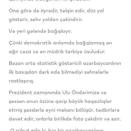
Ona görə də öyrədir, təlqin edir, düz yol
göstərir, səhv yoldan çəkindirir.
Və yeri gələndə bağışlayır.
Çünki demokratik anlamda bağışlamaq ən
ağır cəza və ən müdrik tərbiyə üsuludur.
Bəzən orta statistik göstəricili azərbaycanlının
ilk baxışdan dərk edə bilmədiyi səhnələrlə
rastlaşırıq.
Prezident zamanında Ulu Öndərimizə və
şəxsən onun özünə qarşı böyük haqsızlıqlar
etmiş şəxslərlə eyni məkanı bölüşür, tədbirlərə
dəvət edir, onlarla birlikdə foto çəkdirir və sair.
O sübut edir ki, hər bir azərbaycanlının