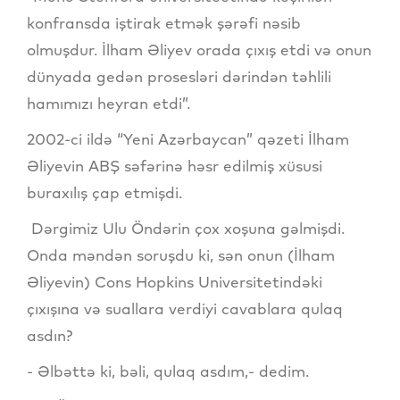
konfransda iştirak etmək şərəfi nəsib
olmuşdur. İlham Əliyev orada çıxış etdi və onun
dünyada gedən prosesləri dərindən təhlili
hamımızı heyran etdi”.
2002-ci ildə “Yeni Azərbaycan” qəzeti İlham
Əliyevin ABŞ səfərinə həsr edilmiş xüsusi
buraxılış çap etmişdi.
Dərgimiz Ulu Öndərin çox xoşuna gəlmişdi.
Onda məndən soruşdu ki, sən onun (İlham
Əliyevin) Cons Hopkins Universitetindəki
çıxışına və suallara verdiyi cavablara qulaq
asdın?
- Əlbəttə ki, bəli, qulaq asdım,- dedim.