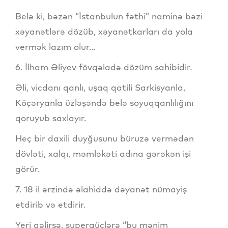
Belə ki, bəzən “İstanbulun fəthi” naminə bəzi
xəyanətlərə dözüb, xəyanətkarları da yola
vermək lazım olur...
6. İlham Əliyev fövqəladə dözüm sahibidir.
Əli, vicdanı qanlı, uşaq qatili Sarkisyanla,
Köçəryanla üzləşəndə belə soyuqqanlılığını
qoruyub saxlayır.
Heç bir daxili duyğusunu büruzə vermədən
dövləti, xalqı, məmləkəti adına gərəkən işi
görür.
7. 18 il ərzində əlahiddə dəyanət nümayiş
etdirib və etdirir.
Yeri gəlirsə, supergüclərə “bu mənim