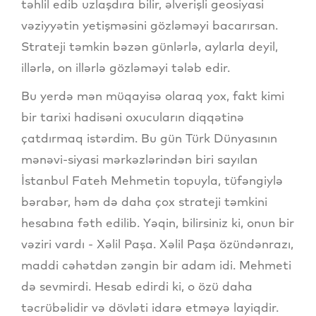
təhlil edib uzlaşdıra bilir, əlverişli geosiyasi
vəziyyətin yetişməsini gözləməyi bacarırsan.
Strateji təmkin bəzən günlərlə, aylarla deyil,
illərlə, on illərlə gözləməyi tələb edir.
Bu yerdə mən müqayisə olaraq yox, fakt kimi
bir tarixi hadisəni oxucuların diqqətinə
çatdırmaq istərdim. Bu gün Türk Dünyasının
mənəvi-siyasi mərkəzlərindən biri sayılan
İstanbul Fateh Mehmetin topuyla, tüfəngiylə
bərabər, həm də daha çox strateji təmkini
hesabına fəth edilib. Yəqin, bilirsiniz ki, onun bir
vəziri vardı - Xəlil Paşa. Xəlil Paşa özündənrazı,
maddi cəhətdən zəngin bir adam idi. Mehmeti
də sevmirdi. Hesab edirdi ki, o özü daha
təcrübəlidir və dövləti idarə etməyə layiqdir.