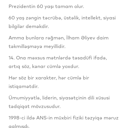
Prezidentin 60 yaşı tamam olur.
60 yaş zəngin təcrübə, üstəlik, intellekt, siyasi
bilgilər deməkdir.
Amma bunlara rəğmən, İlham Əliyev daim
təkmilləşməyə meyillidir.
14. Ona məxsus mətnlərdə təsadüfi ifadə,
artıq söz, kənar cümlə yoxdur.
Hər söz bir xarakter, hər cümlə bir
istiqamətdir.
Ümumiyyətlə, liderin, siyasətçinin dili xüsusi
tədqiqat mövzusudur.
1998-ci ildə ANS-in müxbiri fiziki təzyiqə məruz
qalmışdı.