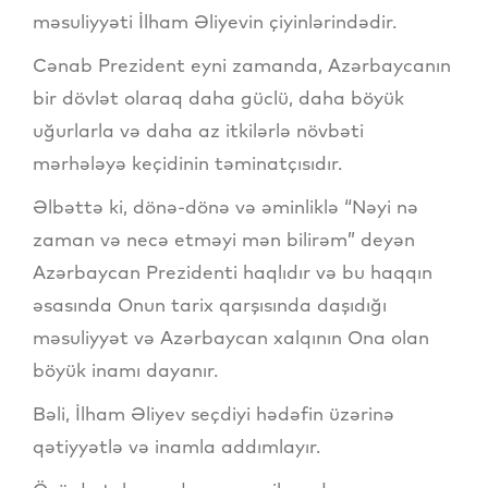
məsuliyyəti İlham Əliyevin çiyinlərindədir.
Cənab Prezident eyni zamanda, Azərbaycanın
bir dövlət olaraq daha güclü, daha böyük
uğurlarla və daha az itkilərlə növbəti
mərhələyə keçidinin təminatçısıdır.
Əlbəttə ki, dönə-dönə və əminliklə “Nəyi nə
zaman və necə etməyi mən bilirəm” deyən
Azərbaycan Prezidenti haqlıdır və bu haqqın
əsasında Onun tarix qarşısında daşıdığı
məsuliyyət və Azərbaycan xalqının Ona olan
böyük inamı dayanır.
Bəli, İlham Əliyev seçdiyi hədəfin üzərinə
qətiyyətlə və inamla addımlayır.