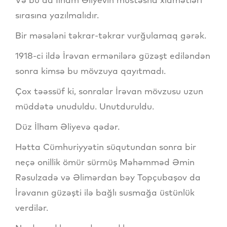
sırasına yazılmalıdır.
Bir məsələni təkrar-təkrar vurğulamaq gərək.
1918-ci ildə İrəvan ermənilərə güzəşt ediləndən
sonra kimsə bu mövzuya qayıtmadı.
Çox təəssüf ki, sonralar İrəvan mövzusu uzun
müddətə unuduldu. Unutduruldu.
Düz İlham Əliyevə qədər.
Hətta Cümhuriyyətin süqutundan sonra bir
neçə onillik ömür sürmüş Məhəmməd Əmin
Rəsulzadə və Əlimərdan bəy Topçubaşov da
İrəvanın güzəşti ilə bağlı susmağa üstünlük
verdilər.