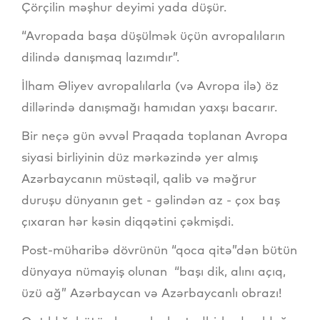
Çörçilin məşhur deyimi yada düşür.
“Avropada başa düşülmək üçün avropalıların
dilində danışmaq lazımdır”.
İlham Əliyev avropalılarla (və Avropa ilə) öz
dillərində danışmağı hamıdan yaxşı bacarır.
Bir neçə gün əvvəl Praqada toplanan Avropa
siyasi birliyinin düz mərkəzində yer almış
Azərbaycanın müstəqil, qalib və məğrur
duruşu dünyanın get - gəlindən az - çox baş
çıxaran hər kəsin diqqətini çəkmişdi.
Post-müharibə dövrünün “qoca qitə”dən bütün
dünyaya nümayiş olunan “başı dik, alını açıq,
üzü ağ” Azərbaycan və Azərbaycanlı obrazı!