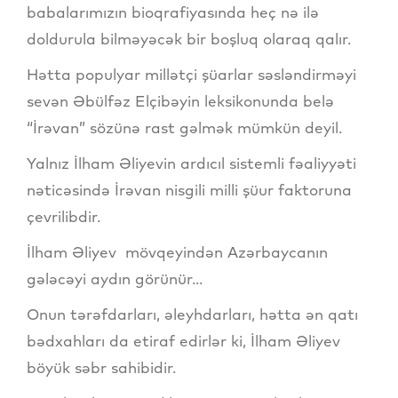
babalarımızın bioqrafiyasında heç nə ilə
doldurula bilməyəcək bir boşluq olaraq qalır.
Hətta populyar millətçi şüarlar səsləndirməyi
sevən Əbülfəz Elçibəyin leksikonunda belə
“İrəvan” sözünə rast gəlmək mümkün deyil.
Yalnız İlham Əliyevin ardıcıl sistemli fəaliyyəti
nəticəsində İrəvan nisgili milli şüur faktoruna
çevrilibdir.
İlham Əliyev mövqeyindən Azərbaycanın
gələcəyi aydın görünür...
Onun tərəfdarları, əleyhdarları, hətta ən qatı
bədxahları da etiraf edirlər ki, İlham Əliyev
böyük səbr sahibidir.