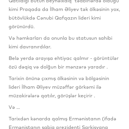
Qatıldığı bütün beynəlxalq tədbirlərdə olduğu
kimi Praqada da İlham Əliyev tək ölkəsinin yox,
bütövlükdə Cənubi Qafqazın lideri kimi
görünürdü.
Və həmkarları da onunla bu statusun sahibi
kimi davranırdılar.
Belə yerdə arayışa ehtiyac qalmır - görüntülər
özü dəqiq və dolğun bir mənzərə yaradır .
Tarixin önünə çıxmış ölkəsinin və bölgəsinin
lideri İlham Əliyev müzəffər görkəmi ilə
müzakirələrə qatılır, görüşlər keçirir .
Və ...
Tarixdən kənarda qalmış Ermənistanın (ifadə
Ermənistanın sabiq prezidenti Sarkisyana