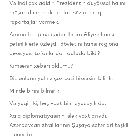
Və indi çox adidir, Prezidentin duyğusal halını
müşahidə etmək, ondan söz açmaq,
reportajlar vermək.
Amma bu günə qədər İlham Əliyev hansı
çətinliklərlə üzləşdi, dövlətini hansı regional
geosiyasi tufanlardan adlada bildi?
Kimsənin xəbəri oldumu?
Biz onların yalnız çox cüzi hissəsini bilirik.
Mində birini bilmirik.
Və yəqin ki, heç vaxt bilməyəcəyik də.
Xalq diplomatiyasının işlək vaxtlarıydı.
Azərbaycan ziyalılarının Şuşaya səfərləri təşkil
olunurdu.