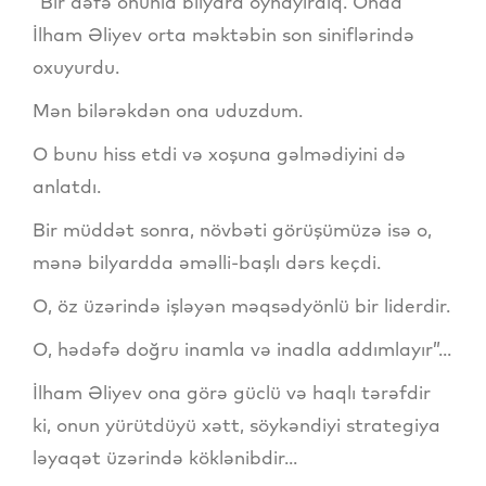
“Bir dəfə onunla bilyard oynayırdıq. Onda
İlham Əliyev orta məktəbin son siniflərində
oxuyurdu.
Mən bilərəkdən ona uduzdum.
O bunu hiss etdi və xoşuna gəlmədiyini də
anlatdı.
Bir müddət sonra, növbəti görüşümüzə isə o,
mənə bilyardda əməlli-başlı dərs keçdi.
O, öz üzərində işləyən məqsədyönlü bir liderdir.
O, hədəfə doğru inamla və inadla addımlayır”...
İlham Əliyev ona görə güclü və haqlı tərəfdir
ki, onun yürütdüyü xətt, söykəndiyi strategiya
ləyaqət üzərində köklənibdir...