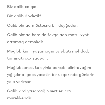
Biz qalib xalqıq!
Biz qalib dövlətik!
Qalib olmaq müstəsna bir duyğudur.
Qalib olmaq həm də fövqəladə məsuliyyət
daşımaq deməkdir.
Məğlub kimi yaşamağın tələbatı məhdud,
təminatı çox sadədir.
Məğlubsansa, taleyinlə barışıb, əlini-ayağını
yığışdırıb geosiyasətin bir ucqarında günlərini
yola verirsən.
Qalib kimi yaşamağın şərtləri çox
mürəkkəbdir.