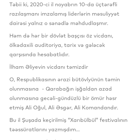
Təbii ki, 2020-ci il noyabrın 10-da üçtərəfli
razılaşmanı imzalamış liderlərin məsuliyyət
dairəsi yalnız o sənədlə məhdudlaşmır.
Həm də hər bir dövlət başçısı öz vicdanı,
ölkədaxili auditoriya, tarix və gələcək
qarşısında hesabatlıdır.
İlham Əliyevin vicdanı təmizdir
O, Respublikasının ərazi bütövlyünün təmin
olunmasına - Qarabağın işğaldan azad
olunmasına gecəli-gündüzlü bir ömür həsr
etmiş Ali Oğul, Ali Əsgər, Ali Komandandır.
Bu il Şuşada keçirilmiş “Xarıbülbül” festivalının
təəssüratlarını yazmışdım...