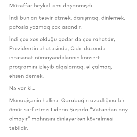
Müzəffər heykəl kimi dayanmışdı.
İndi bunları təsvir etmək, danışmaq, dinləmək,
pafosla yazmaq çox asandır.
İndi çox xoş olduğu qədər də çox rahatdır,
Prezidentin əhatəsində, Cıdır düzündə
incəsənət nümayəndələrinin konsert
proqramını izləyib alqışlamaq, əl çalmaq,
əhsən demək.
Nə var ki...
Münaqişənin həllinə, Qarabağın azadlığına bir
ömür sərf etmiş Liderin Şuşada “Vətəndən pay
olmayır” mahnısını dinləyərkən kövrəlməsi
təbiidir.