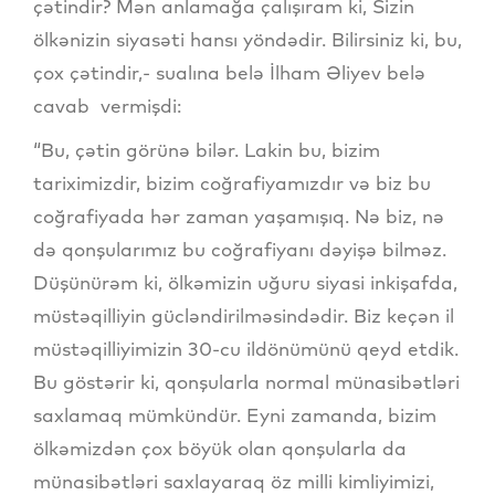
çətindir? Mən anlamağa çalışıram ki, Sizin
ölkənizin siyasəti hansı yöndədir. Bilirsiniz ki, bu,
çox çətindir,- sualına belə İlham Əliyev belə
cavab vermişdi:
“Bu, çətin görünə bilər. Lakin bu, bizim
tariximizdir, bizim coğrafiyamızdır və biz bu
coğrafiyada hər zaman yaşamışıq. Nə biz, nə
də qonşularımız bu coğrafiyanı dəyişə bilməz.
Düşünürəm ki, ölkəmizin uğuru siyasi inkişafda,
müstəqilliyin gücləndirilməsindədir. Biz keçən il
müstəqilliyimizin 30-cu ildönümünü qeyd etdik.
Bu göstərir ki, qonşularla normal münasibətləri
saxlamaq mümkündür. Eyni zamanda, bizim
ölkəmizdən çox böyük olan qonşularla da
münasibətləri saxlayaraq öz milli kimliyimizi,