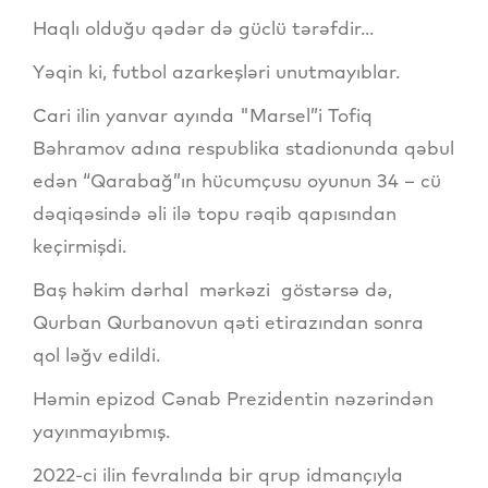
Haqlı olduğu qədər də güclü tərəfdir...
Yəqin ki, futbol azarkeşləri unutmayıblar.
Cari ilin yanvar ayında "Marsel”i Tofiq
Bəhramov adına respublika stadionunda qəbul
edən “Qarabağ”ın hücumçusu oyunun 34 – cü
dəqiqəsində əli ilə topu rəqib qapısından
keçirmişdi.
Baş həkim dərhal mərkəzi göstərsə də,
Qurban Qurbanovun qəti etirazından sonra
qol ləğv edildi.
Həmin epizod Cənab Prezidentin nəzərindən
yayınmayıbmış.
2022-ci ilin fevralında bir qrup idmançıyla