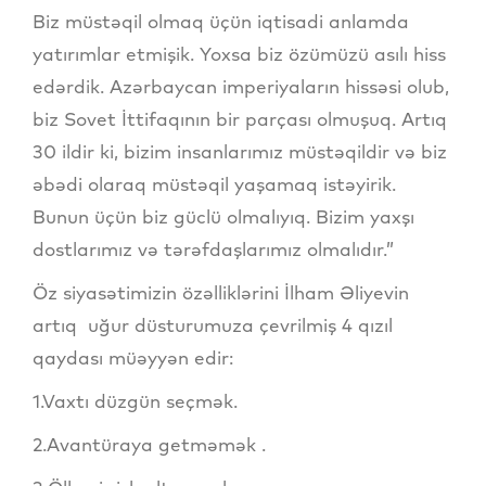
Biz müstəqil olmaq üçün iqtisadi anlamda
yatırımlar etmişik. Yoxsa biz özümüzü asılı hiss
edərdik. Azərbaycan imperiyaların hissəsi olub,
biz Sovet İttifaqının bir parçası olmuşuq. Artıq
30 ildir ki, bizim insanlarımız müstəqildir və biz
əbədi olaraq müstəqil yaşamaq istəyirik.
Bunun üçün biz güclü olmalıyıq. Bizim yaxşı
dostlarımız və tərəfdaşlarımız olmalıdır.”
Öz siyasətimizin özəlliklərini İlham Əliyevin
artıq uğur düsturumuza çevrilmiş 4 qızıl
qaydası müəyyən edir:
1.Vaxtı düzgün seçmək.
2.Avantüraya getməmək .