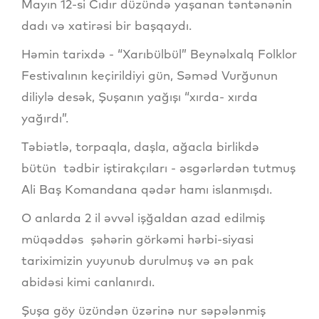
Mayın 12-si Cıdır düzündə yaşanan təntənənin
dadı və xatirəsi bir başqaydı.
Həmin tarixdə - “Xarıbülbül” Beynəlxalq Folklor
Festivalının keçirildiyi gün, Səməd Vurğunun
diliylə desək, Şuşanın yağışı “xırda- xırda
yağırdı”.
Təbiətlə, torpaqla, daşla, ağacla birlikdə
bütün tədbir iştirakçıları - əsgərlərdən tutmuş
Ali Baş Komandana qədər hamı islanmışdı.
O anlarda 2 il əvvəl işğaldan azad edilmiş
müqəddəs şəhərin görkəmi hərbi-siyasi
tariximizin yuyunub durulmuş və ən pak
abidəsi kimi canlanırdı.
Şuşa göy üzündən üzərinə nur səpələnmiş