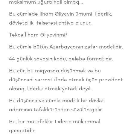
maksimum uğura nail olmaq...
Bu cümlədə İlham Əliyevin ümumi liderlik,
dövlətçilik fəlsəfəsi ehtiva olunur.
Təkcə İlham Əliyevinmi?
Bu cümlə bütün Azərbaycanın zəfər modelidir.
44 günlük savaşın kodu, qələbə formatıdır.
Bu cür, bu miqyasda düşünmək və bu
düşüncəni sərrast ifadə etmək üçün prezident
olmaq, liderlik etmək yetərli deyil.
Bu düşüncə və cümlə müdrik bir dövlət
adamının təfəkküründən süzülüb gəlir.
Bu, bir mütəfəkkir Liderin mükəmməl
qənaətidir.