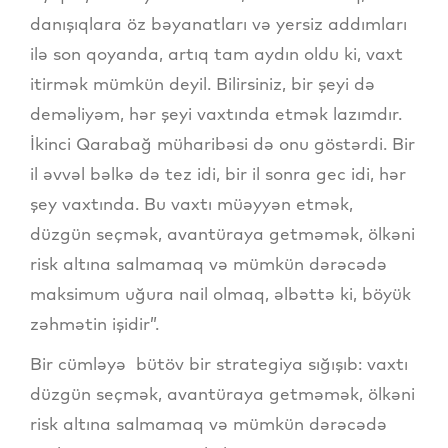
danışıqlara öz bəyanatları və yersiz addımları
ilə son qoyanda, artıq tam aydın oldu ki, vaxt
itirmək mümkün deyil. Bilirsiniz, bir şeyi də
deməliyəm, hər şeyi vaxtında etmək lazımdır.
İkinci Qarabağ müharibəsi də onu göstərdi. Bir
il əvvəl bəlkə də tez idi, bir il sonra gec idi, hər
şey vaxtında. Bu vaxtı müəyyən etmək,
düzgün seçmək, avantüraya getməmək, ölkəni
risk altına salmamaq və mümkün dərəcədə
maksimum uğura nail olmaq, əlbəttə ki, böyük
zəhmətin işidir”.
Bir cümləyə bütöv bir strategiya sığışıb: vaxtı
düzgün seçmək, avantüraya getməmək, ölkəni
risk altına salmamaq və mümkün dərəcədə