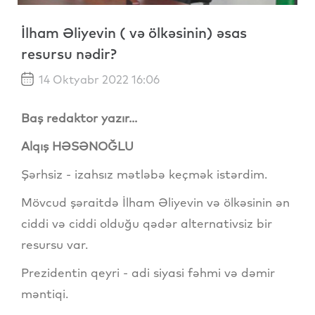
İlham Əliyevin ( və ölkəsinin) əsas
resursu nədir?
14 Oktyabr 2022 16:06
Baş redaktor yazır...
Alqış HƏSƏNOĞLU
Şərhsiz - izahsız mətləbə keçmək istərdim.
Mövcud şəraitdə İlham Əliyevin və ölkəsinin ən
ciddi və ciddi olduğu qədər alternativsiz bir
resursu var.
Prezidentin qeyri - adi siyasi fəhmi və dəmir
məntiqi.