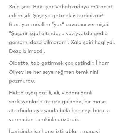
Xalq şairi Bəxtiyar Vahabzadəyə müraciət
edilmişdi. Şuşaya getmək istərdinizmi?
Bəxtiyar müəllim “yox” cavabını vermişdi.
“Şuşanı işğal altında, o vəziyyətdə gedib
görsəm, dözə bilmərəm”. Xalq şairi haqlıydı.
Dözə bilməzdi.
Əlbəttə, tab gətirmək çox çətindir. İlham
Əliyev isə hər şeyə rəğmən təmkinini
pozmurdu.
Hətta uşaq qatili, əli, vicdanı qanlı
sarkisyanlarla üz-üzə gələndə, bir masa
ətrafında əyləşəndə belə heç nəyi büruzə
vermədən təmkinlə dözürdü.
İçərisində isə hansı iztirabları, mənəvi