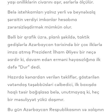
yaşı onilliklərin civarını aşır, əsrlərlə ölçülür.
Belə istehkamları yalnız yerli və beynəlxalq
şəraitin verdiyi imkanlar hesabına
zərərsizləşdirmək mümkün olur.
Bəlli bir qrafik üzrə, planlı şəkildə, taktik
gedişlərlə Azərbaycan tarixində bir çox ilklərlə
imza atmış Prezident İlham Əliyev bir neçə
əsrdir ki, davam edən erməni həyasızlığına ilk
dəfə “Dur” dedi.
Hazırda kənardan verilən təkliflər, göstərilən
vətəndaş təşəbbüsləri cəlbedici, ilk baxışda
haqlı təsir bağışlasa belə, unutmayaq ki, heç
bir məsuliyyət yükü daşımır.
Bu gün Azərbaycan Respublikasının və xalqının