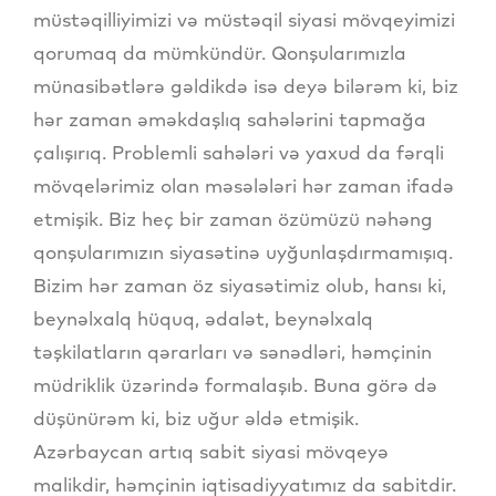
müstəqilliyimizi və müstəqil siyasi mövqeyimizi
qorumaq da mümkündür. Qonşularımızla
münasibətlərə gəldikdə isə deyə bilərəm ki, biz
hər zaman əməkdaşlıq sahələrini tapmağa
çalışırıq. Problemli sahələri və yaxud da fərqli
mövqelərimiz olan məsələləri hər zaman ifadə
etmişik. Biz heç bir zaman özümüzü nəhəng
qonşularımızın siyasətinə uyğunlaşdırmamışıq.
Bizim hər zaman öz siyasətimiz olub, hansı ki,
beynəlxalq hüquq, ədalət, beynəlxalq
təşkilatların qərarları və sənədləri, həmçinin
müdriklik üzərində formalaşıb. Buna görə də
düşünürəm ki, biz uğur əldə etmişik.
Azərbaycan artıq sabit siyasi mövqeyə
malikdir, həmçinin iqtisadiyyatımız da sabitdir.