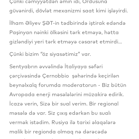
Çünki cəmiyyətdən əmin idi, Ordusuna
güvənirdi, dövlət mexanizmi saat kimi işləyirdi.
İlham Əliyev ŞƏT-in tədbirində iştirak edəndə
Paşinyan nəinki ölkəsini tərk etməyə, hətta
gizləndiyi yeri tərk etməyə cəsarət etmirdi...
Çünki bizim “öz siyasətimiz” var.
Sentyabrın əvvəlində İtaliyaya səfəri
çərçivəsində Çernobbio şəhərində keçirilən
beynəlxalq forumda moderatorun - Biz bütün
Avropada enerji məsələlərini müzakirə edirik.
İcazə verin, Sizə bir sual verim. Bir regional
məsələ də var. Siz çıxış edərkən bu sualı
vermək istədim. Rusiya ilə tarixi əlaqələrə
malik bir regionda olmaq nə dərəcədə