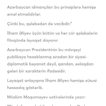
Azərbaycan idmançıları bu prinsiplərə həmişə
əməl etməlidirlər.
Çünki bu, qələbədən də vacibdir.”
İlham Əliyev üçün bütün və hər cür qələbələrin
fövqündə ləyaqət dayanır.
Azərbaycan Prezidentinin bu mövqeyi
publikaya hesablanmış sıradan bir siyasi-
diplomatik bəyanat deyil, qandan, əxlaqdan
gələn bir xarakterin ifadəsidir.
Ləyaqət anlayışına İlham Əliyev həmişə xüsusi
həssaslıq göstərib.
Müslüm Maqomayev xatirələrində yazır: