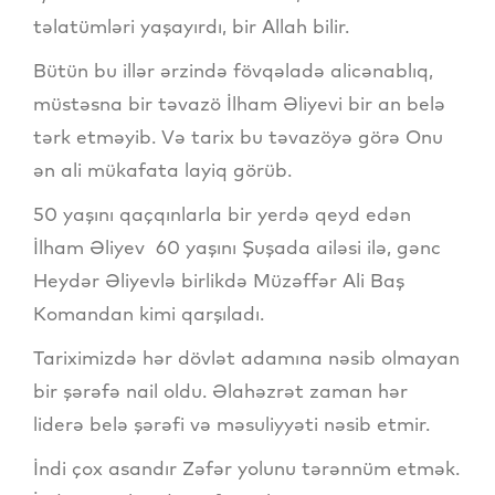
təlatümləri yaşayırdı, bir Allah bilir.
Bütün bu illər ərzində fövqəladə alicənablıq,
müstəsna bir təvazö İlham Əliyevi bir an belə
tərk etməyib. Və tarix bu təvazöyə görə Onu
ən ali mükafata layiq görüb.
50 yaşını qaçqınlarla bir yerdə qeyd edən
İlham Əliyev 60 yaşını Şuşada ailəsi ilə, gənc
Heydər Əliyevlə birlikdə Müzəffər Ali Baş
Komandan kimi qarşıladı.
Tariximizdə hər dövlət adamına nəsib olmayan
bir şərəfə nail oldu. Əlahəzrət zaman hər
liderə belə şərəfi və məsuliyyəti nəsib etmir.
İndi çox asandır Zəfər yolunu tərənnüm etmək.