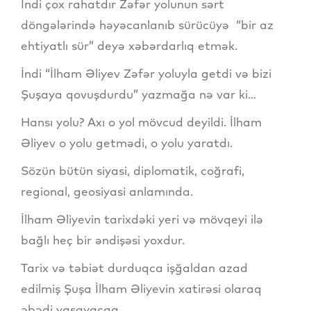
İndi çox rahatdır Zəfər yolunun sərt
döngələrində həyəcanlanıb sürücüyə “bir az
ehtiyatlı sür” deyə xəbərdarlıq etmək.
İndi “İlham Əliyev Zəfər yoluyla getdi və bizi
Şuşaya qovuşdurdu” yazmağa nə var ki...
Hansı yolu? Axı o yol mövcud deyildi. İlham
Əliyev o yolu getmədi, o yolu yaratdı.
Sözün bütün siyasi, diplomatik, coğrafi,
regional, geosiyasi anlamında.
İlham Əliyevin tarixdəki yeri və mövqeyi ilə
bağlı heç bir əndişəsi yoxdur.
Tarix və təbiət durduqca işğaldan azad
edilmiş Şuşa İlham Əliyevin xatirəsi olaraq
əbədi yaşayacaq.