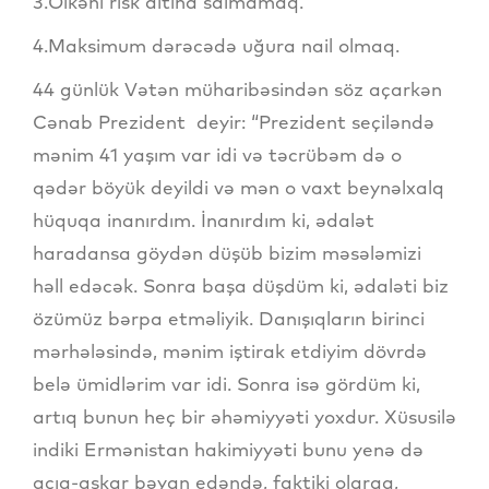
3.Ölkəni risk altına salmamaq.
4.Maksimum dərəcədə uğura nail olmaq.
44 günlük Vətən müharibəsindən söz açarkən
Cənab Prezident deyir: “Prezident seçiləndə
mənim 41 yaşım var idi və təcrübəm də o
qədər böyük deyildi və mən o vaxt beynəlxalq
hüquqa inanırdım. İnanırdım ki, ədalət
haradansa göydən düşüb bizim məsələmizi
həll edəcək. Sonra başa düşdüm ki, ədaləti biz
özümüz bərpa etməliyik. Danışıqların birinci
mərhələsində, mənim iştirak etdiyim dövrdə
belə ümidlərim var idi. Sonra isə gördüm ki,
artıq bunun heç bir əhəmiyyəti yoxdur. Xüsusilə
indiki Ermənistan hakimiyyəti bunu yenə də
açıq-aşkar bəyan edəndə, faktiki olaraq,