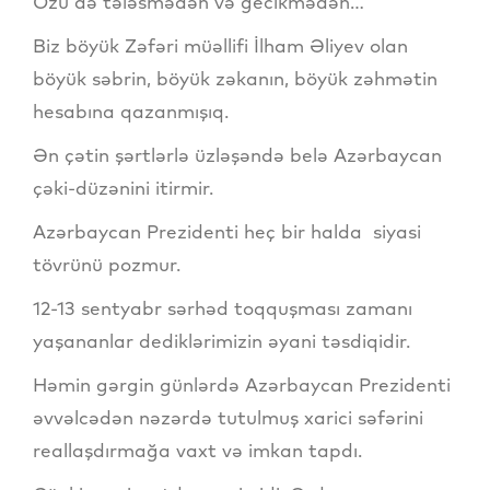
Özü də tələsmədən və gecikmədən…
Biz böyük Zəfəri müəllifi İlham Əliyev olan
böyük səbrin, böyük zəkanın, böyük zəhmətin
hesabına qazanmışıq.
Ən çətin şərtlərlə üzləşəndə belə Azərbaycan
çəki-düzənini itirmir.
Azərbaycan Prezidenti heç bir halda siyasi
tövrünü pozmur.
12-13 sentyabr sərhəd toqquşması zamanı
yaşananlar dediklərimizin əyani təsdiqidir.
Həmin gərgin günlərdə Azərbaycan Prezidenti
əvvəlcədən nəzərdə tutulmuş xarici səfərini
reallaşdırmağa vaxt və imkan tapdı.