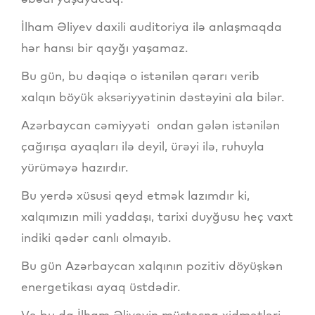
İlham Əliyev daxili auditoriya ilə anlaşmaqda
hər hansı bir qayğı yaşamaz.
Bu gün, bu dəqiqə o istənilən qərarı verib
xalqın böyük əksəriyyətinin dəstəyini ala bilər.
Azərbaycan cəmiyyəti ondan gələn istənilən
çağırışa ayaqları ilə deyil, ürəyi ilə, ruhuyla
yürüməyə hazırdır.
Bu yerdə xüsusi qeyd etmək lazımdır ki,
xalqımızın mili yaddaşı, tarixi duyğusu heç vaxt
indiki qədər canlı olmayıb.
Bu gün Azərbaycan xalqının pozitiv döyüşkən
energetikası ayaq üstdədir.
Və bu da İlham Əliyevin müstəsna xidmətləri