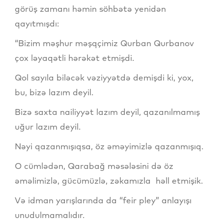
görüş zamanı həmin söhbətə yenidən
qayıtmışdı:
“Bizim məşhur məşqçimiz Qurban Qurbanov
çox ləyaqətli hərəkət etmişdi.
Qol sayıla biləcək vəziyyətdə demişdi ki, yox,
bu, bizə lazım deyil.
Bizə saxta nailiyyət lazım deyil, qazanılmamış
uğur lazım deyil.
Nəyi qazanmışıqsa, öz əməyimizlə qazanmışıq.
O cümlədən, Qarabağ məsələsini də öz
əməlimizlə, gücümüzlə, zəkamızla həll etmişik.
Və idman yarışlarında da “feir pley” anlayışı
unudulmamalıdır.