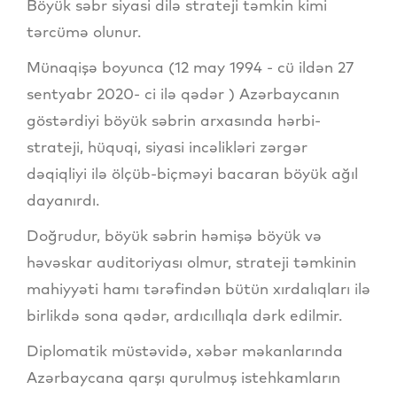
Böyük səbr siyasi dilə strateji təmkin kimi
tərcümə olunur.
Münaqişə boyunca (12 may 1994 - cü ildən 27
sentyabr 2020- ci ilə qədər ) Azərbaycanın
göstərdiyi böyük səbrin arxasında hərbi-
strateji, hüquqi, siyasi incəlikləri zərgər
dəqiqliyi ilə ölçüb-biçməyi bacaran böyük ağıl
dayanırdı.
Doğrudur, böyük səbrin həmişə böyük və
həvəskar auditoriyası olmur, strateji təmkinin
mahiyyəti hamı tərəfindən bütün xırdalıqları ilə
birlikdə sona qədər, ardıcıllıqla dərk edilmir.
Diplomatik müstəvidə, xəbər məkanlarında
Azərbaycana qarşı qurulmuş istehkamların