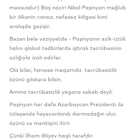
məxsusdur) Baş naziri Nikol Paşinyan məğlub
bir ölkənin cansız, nəfəssız kölgəsi kimi
aralıqda gəzişir.
Bəzən belə vəziyyətdə - Paşinyanın əzik-üzük
halını qlobal tədbirlərdə iştirak təcrübəsinin
azlığıyla izah edirlər.
Ola bilər, hansısa məqamda təcrübəsizlik
özünü göstərə bilsin.
Amma təcrübəsizlik yeganə səbəb deyil.
Paşinyan hər dəfə Azərbaycan Prezidenti ilə
üzləşəndə həyəcanlanıb darmadağın olur,
özünü və məntiqini itirir.
Çünki İlham Əliyev haqlı tərəfdir.