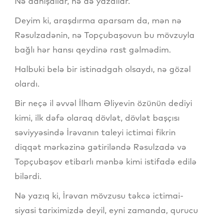
Nə danışdılar, nə də yazdılar.
Deyim ki, araşdırma aparsam da, mən nə
Rəsulzadənin, nə Topçubaşovun bu mövzuyla
bağlı hər hansı qeydinə rast gəlmədim.
Halbuki belə bir istinadgah olsaydı, nə gözəl
olardı.
Bir neçə il əvvəl İlham Əliyevin özünün dediyi
kimi, ilk dəfə olaraq dövlət, dövlət başçısı
səviyyəsində İrəvanın taleyi ictimai fikrin
diqqət mərkəzinə gətiriləndə Rəsulzadə və
Topçubaşov etibarlı mənbə kimi istifadə edilə
bilərdi.
Nə yazıq ki, İrəvan mövzusu təkcə ictimai-
siyasi tariximizdə deyil, eyni zamanda, qurucu