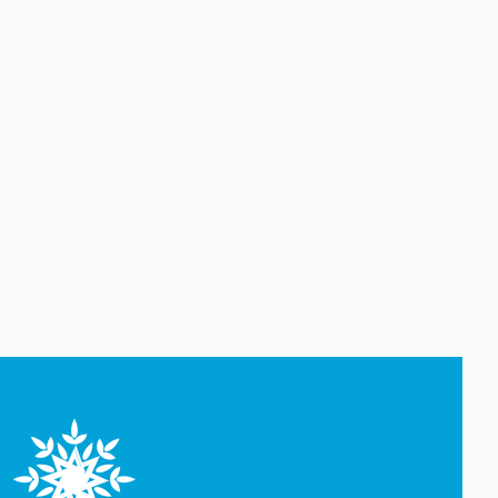
06 Avqust 17:50
“Qarabağ”ın Bakıdakı
oyununun biletləri satışa çıxıb
06 Avqust 17:32
Azərbaycan Rəssamlıq
Akademiyası süni intellekti
yaradıcı prosesə dəstək
vasitəsi kimi tətbiq edir
06 Avqust 17:27
İsrail ordusu yenidən Livanın
cənubunu bombalayıb
06 Avqust 17:05
Mərkəzi Bank Nyu-York
Federal Ehtiyat Bankı ilə
aktual çağırışları müzakirə
edib
06 Avqust 16:46
Rezidenturaya qəbul