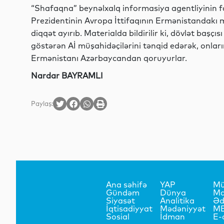
“Shafaqna” beynəlxalq informasiya agentliyinin fa
Prezidentinin Avropa İttifaqının Ermənistandakı m
diqqət ayırıb. Materialda bildirilir ki, dövlət baş
göstərən Aİ müşahidəçilərini tənqid edərək, onların 
Ermənistanı Azərbaycandan qoruyurlar.
Nardar BAYRAMLI
Paylaş:
Ana səhifə
YAP
Mü
Gündəm
Dünya
Ma
Siyasət
Analitika
Əd
İqtisadiyyat
Mədəniyyət
M
Sosial
İdman
E-