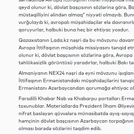
qeyd olunur ki, dövlət başçısının sözlərinə görə,
müstəqilliyini əlindən almaq” niyyəti olmayıb. Bun
vurğulayıb ki, avropalı müşahidəçilər elə davranı
qoruyurlar, halbuki buna heç bir ehtiyac yoxdur.
Qazaxıstanın Lada.kz nəşri də bu mövzunu davam 
Avropa İttifaqının müşahidə missiyasını tənqid et
olunur ki, dövlət başçısının sözlərinə görə, Avrop
təhlükəsizlik görüntüsü yaradırlar, halbuki Bakı t
Almaniyanın NEX24 nəşri də eyni mövzunu işıqland
İttifaqının Ermənistandakı müşahidəçilərini tənqid
Ermənistanı Azərbaycandan qorumağa ehtiyac olmad
Farsdilli Khabar Nab və Khabarpu portalları Erm
toxunublar. Materiallarda Prezident İlham Əliye
nifrət bəsləyən qüvvələrə münasibətdə ayıq-sayıq 
həmçinin dövlət başçısının Azərbaycan torpağının
olması barədə sözlərini təqdim edib.