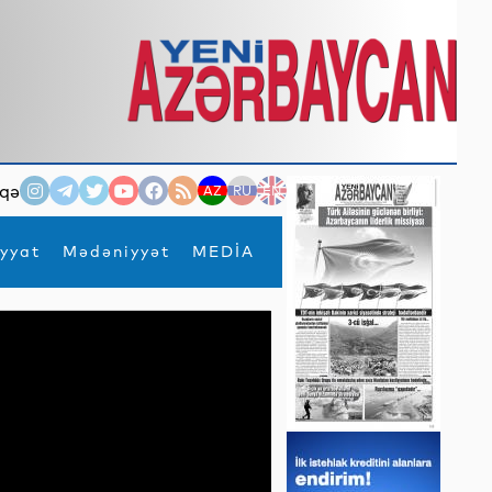
qə
AZ
RU
EN
yyat
Mədəniyyət
MEDİA
×