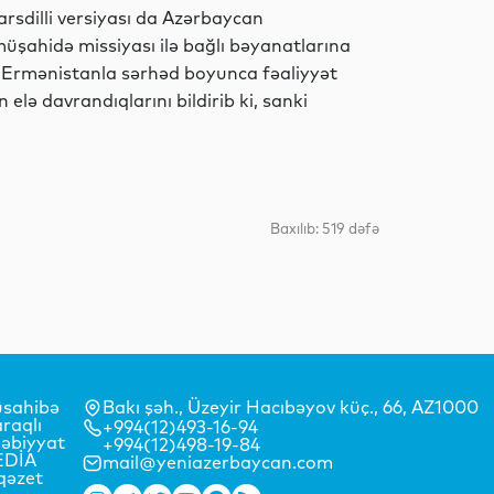
Siyasət
rsdilli versiyası da Azərbaycan
üşahidə missiyası ilə bağlı bəyanatlarına
çısı Ermənistanla sərhəd boyunca fəaliyyət
elə davrandıqlarını bildirib ki, sanki
İdman
Elm
Baxılıb: 519 dəfə
Dünya
sahibə
Bakı şəh., Üzeyir Hacıbəyov küç., 66, AZ1000
raqlı
+994(12)493-16-94
əbiyyat
+994(12)498-19-84
İqtisadiyyat
EDİA
mail@yeniazerbaycan.com
qəzet