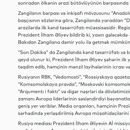
sonradan ölkənin ərazi bütövlüyünün bərpasında
Zəngilanın bərpası və inkişafı mövzusunu “Anadolu
başçısının sözlərinə görə, Zəngilanda yaradılan “
ərazilərdə ilk kənd təsərrüfatı müəssisəsidir. Reg
Prezident İlham Əliyev bildirib ki, yaxın gələcəkdə 
Bakıdan Zəngilana dəmir yolu ilə getmək mümkün
“Son Dakika” da Zəngilanda kənd təsərrüfatı və bə
qeyd olunur ki, Prezident İlham Əliyev şəhərin ilk
təqdim edib, həmçinin mənzil layihələrinin icrası v
Rusiyanın RBK, “Vedomosti”, “Rossiyskaya qazeta”
“Komsomolskaya pravda”, “Moskovski komsomolets”
“Arqumentı i faktı” və digər nəşrləri də dövlətimiz
zamanı Avropa liderlərinin səsləndirdiyi bəyanatları
geniş yer veriblər. Media orqanları, həmçinin Pr
sərhədində yerləşdirilmiş Avropa müşahidəçilərini 
Rusiya mediası Prezident İlham Əliyevin Aİ missiyası