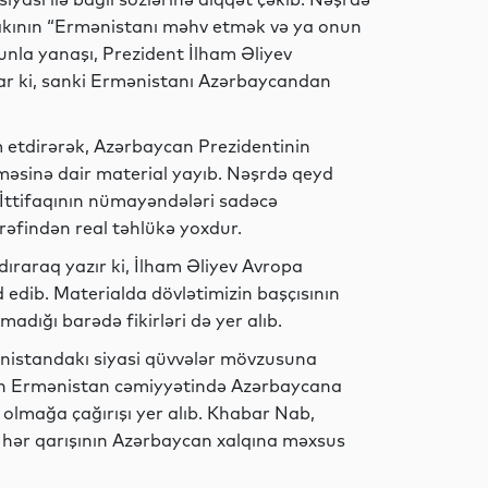
 Bakının “Ermənistanı məhv etmək və ya onun
unla yanaşı, Prezident İlham Əliyev
İdman
rlar ki, sanki Ermənistanı Azərbaycandan
etdirərək, Azərbaycan Prezidentinin
İqtisadiyyat
məsinə dair material yayıb. Nəşrdə qeyd
a İttifaqının nümayəndələri sadəcə
ərəfindən real təhlükə yoxdur.
ıraraq yazır ki, İlham Əliyev Avropa
İqtisadiyyat
 edib. Materialda dövlətimizin başçısının
ığı barədə fikirləri də yer alıb.
ənistandakı siyasi qüvvələr mövzusuna
İqtisadiyyat
vin Ermənistan cəmiyyətində Azərbaycana
olmağa çağırışı yer alıb. Khabar Nab,
 hər qarışının Azərbaycan xalqına məxsus