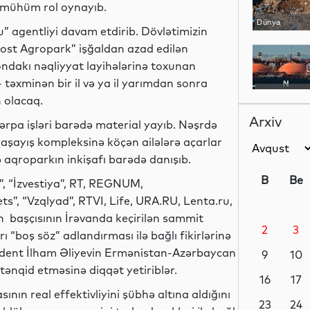
 mühüm rol oynayıb.
Dünya
” agentliyi davam etdirib. Dövlətimizin
Dost Agropark” işğaldan azad edilən
iondakı nəqliyyat layihələrinə toxunan
- təxminən bir il və ya il yarımdan sonra
Dünya
 olacaq.
Arxiv
rpa işləri barədə material yayıb. Nəşrdə
 yaşayış kompleksinə köçən ailələrə açarlar
ə aqroparkın inkişafı barədə danışıb.
Dünya
B
Be
, “İzvestiya”, RT, REGNUM,
, “Vzqlyad”, RTVI, Life, URA.RU, Lenta.ru,
in başçısının İrəvanda keçirilən sammit
2
3
Dünya
 “boş söz” adlandırması ilə bağlı fikirlərinə
ezident İlham Əliyevin Ermənistan-Azərbaycan
9
10
tənqid etməsinə diqqət yetiriblər.
16
17
nın real effektivliyini şübhə altına aldığını
Siyasət
23
24