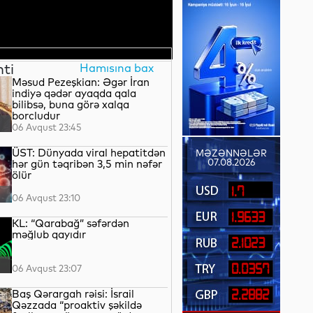
nti
Hamısına bax
Məsud Pezeşkian: Əgər İran
indiyə qədər ayaqda qala
bilibsə, buna görə xalqa
borcludur
06 Avqust 23:45
ÜST: Dünyada viral hepatitdən
MƏZƏNNƏLƏR
07.08.2026
hər gün təqribən 3,5 min nəfər
ölür
1.7
06 Avqust 23:10
1.9633
KL: “Qarabağ” səfərdən
məğlub qayıdır
2.1023
0.0357
06 Avqust 23:07
Baş Qərargah rəisi: İsrail
2.2882
Qəzzada “proaktiv şəkildə