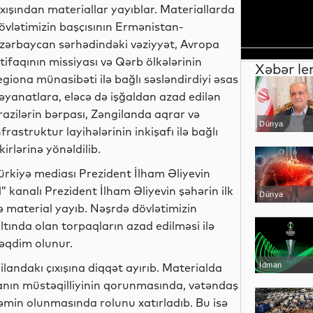
ıxışından materiallar yayıblar. Materiallarda
övlətimizin başçısının Ermənistan-
zərbaycan sərhədindəki vəziyyət, Avropa
ttifaqının missiyası və Qərb ölkələrinin
Xəbər le
egiona münasibəti ilə bağlı səsləndirdiyi əsas
əyanatlara, eləcə də işğaldan azad edilən
razilərin bərpası, Zəngilanda aqrar və
Dünya
nfrastruktur layihələrinin inkişafı ilə bağlı
ikirlərinə yönəldilib.
ürkiyə mediası Prezident İlham Əliyevin
” kanalı Prezident İlham Əliyevin şəhərin ilk
Dünya
 material yayıb. Nəşrdə dövlətimizin
ltında olan torpaqların azad edilməsi ilə
 təqdim olunur.
landakı çıxışına diqqət ayırıb. Materialda
İdman
ycanın müstəqilliyinin qorunmasında, vətəndaş
əmin olunmasında rolunu xatırladıb. Bu isə