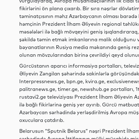
vurğulayaraq, Avropa müşahidəçilərinin ilk ciddi tə
fikirlərini ön plana çıxarıb. Bir sıra nəşrlər dövlət
təminatçısının məhz Azərbaycanın olması barədə bə
həmçinin Prezident İlham Əliyevin regional təhlü
məsələləri ilə bağlı mövqeyini geniş işıqlandırara
şəkildə təmin etmək imkanlarına malik olduğunu vu
bəyanatlarının Rusiya media məkanında geniş re
olunan mövzularından birinə çevrildiyi qeyd olunur
Gürcüstanın aparıcı informasiya portalları, televi
Əliyevin Zəngilan şəhərində sakinlərlə görüşündəki
Interpressnews.ge, bpn.ge, kvira.ge, exclusivene
palitranews.ge, timer.ge, newshub.ge portalları, 1tv
rustavi2.ge televiziyası Prezident İlham Əliyevin
ilə bağlı fikirlərinə geniş yer ayırıb. Gürcü mətbu
Azərbaycan sərhədində yerləşdirilmiş Avropa müşahid
oxuculara çatdırıb.
Belarusun “Sputnik Belarus” nəşri Prezident İlh
sərhədində Avropa İttifaqının mülki müşahidə missi