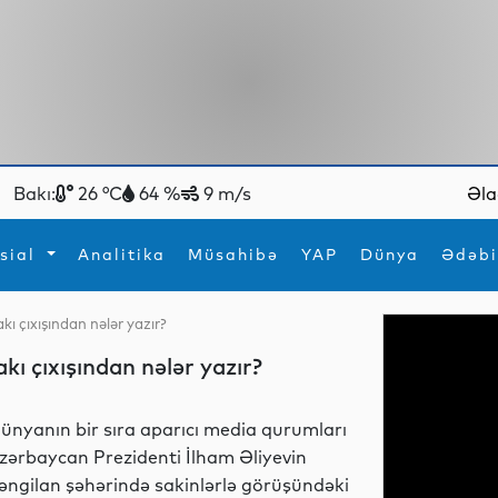
Bakı:
26 °C
64 %
9 m/s
Əla
sial
Analitika
Müsahibə
YAP
Dünya
Ədəbi
ı çıxışından nələr yazır?
ya
İdman
Maraqlı
ı çıxışından nələr yazır?
İdman
Yeni texnologiyalar
ünyanın bir sıra aparıcı media qurumları
zərbaycan Prezidenti İlham Əliyevin
əngilan şəhərində sakinlərlə görüşündəki