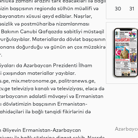
hlükə zamanı ərazini tərk edəcəkləri ilə bağlı
imizin başçısının regionda sülhün müəllifi və
30
31
yanatını xüsusi qeyd ediblər. Nəşrlər,
kəsizlik və postmüharibə nizamlanması
Siyasət
q, Bakının Cənubi Qafqazda sabitliyi müstəqil
rğulayıblar. Materiallarda dövlət başçısının
zonans doğurduğu və günün ən çox müzakirə
.
Dünya
ziyaları da Azərbaycan Prezidenti İlham
 çıxışından materiallar yayıblar.
ws.ge, mix.metronome.ge, palitranews.ge,
.ge televiziya kanalı və televiziyası, eləcə də
Dünya
 Azərbaycanın ədalətli mövqeyi və Ermənistan
atı dövlətimizin başçısının Ermənistan-
əçiləri ilə bağlı tənqidi fikirlərini də
Dünya
Azərbayca
am Əliyevin Ermənistan-Azərbaycan
yası ilə bağlı sözlərinə diqqət çəkib. Nəşrdə