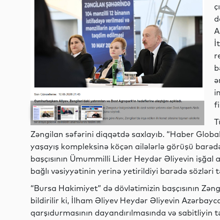
ç
d
A
İ
r
b
ə
i
f
T
Zəngilan səfərini diqqətdə saxlayıb. “Haber Global
yaşayış kompleksinə köçən ailələrlə görüşü barədə
başçısının Ümummilli Lider Heydər Əliyevin işğal a
bağlı vəsiyyətinin yerinə yetirildiyi barədə sözləri
“Bursa Hakimiyet” də dövlətimizin başçısının Zəngi
bildirilir ki, İlham Əliyev Heydər Əliyevin Azərba
qarşıdurmasının dayandırılmasında və sabitliyin t