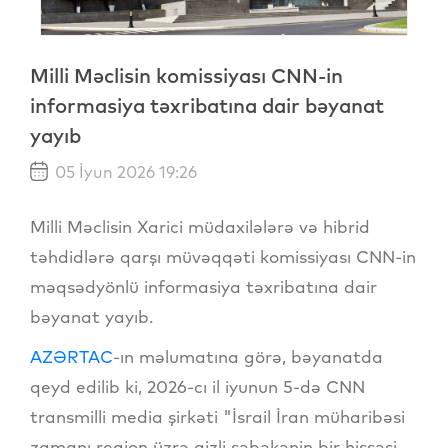
Milli Məclisin komissiyası CNN-in
informasiya təxribatına dair bəyanat
yayıb
05 İyun 2026 19:26
Milli Məclisin Xarici müdaxilələrə və hibrid
təhdidlərə qarşı müvəqqəti komissiyası CNN-in
məqsədyönlü informasiya təxribatına dair
bəyanat yayıb.
AZƏRTAC
-ın məlumatına görə, bəyanatda
qeyd edilib ki, 2026-cı il iyunun 5-də CNN
transmilli media şirkəti "İsrail İran müharibəsi
zamanı region üzrə gizli şəbəkənin bir hissəsi