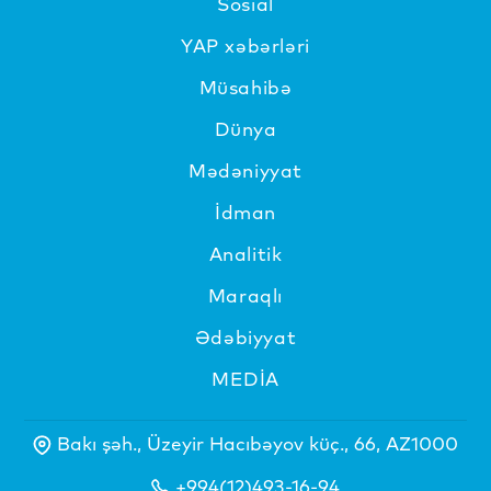
Sosial
YAP xəbərləri
Müsahibə
Dünya
Mədəniyyat
İdman
Analitik
Maraqlı
Ədəbiyyat
MEDİA
Bakı şəh., Üzeyir Hacıbəyov küç., 66, AZ1000
+994(12)493-16-94