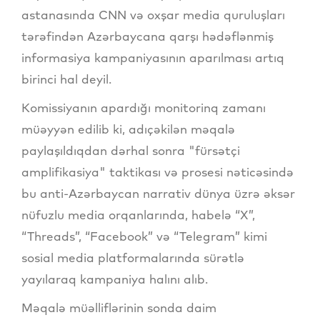
astanasında CNN və oxşar media quruluşları
tərəfindən Azərbaycana qarşı hədəflənmiş
informasiya kampaniyasının aparılması artıq
birinci hal deyil.
Komissiyanın apardığı monitorinq zamanı
müəyyən edilib ki, adıçəkilən məqalə
paylaşıldıqdan dərhal sonra "fürsətçi
amplifikasiya" taktikası və prosesi nəticəsində
bu anti-Azərbaycan narrativ dünya üzrə əksər
nüfuzlu media orqanlarında, habelə “X”,
“Threads”, “Facebook” və “Telegram” kimi
sosial media platformalarında sürətlə
yayılaraq kampaniya halını alıb.
Məqalə müəlliflərinin sonda daim