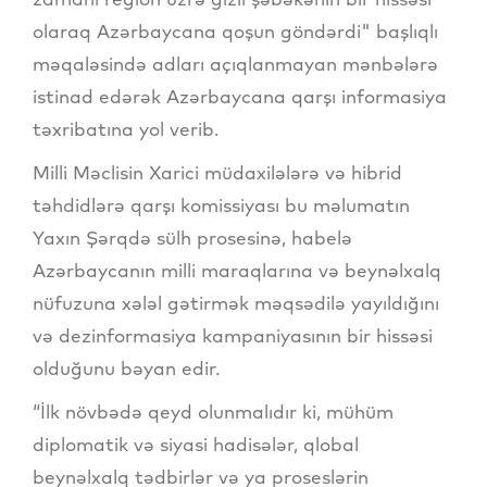
olaraq Azərbaycana qoşun göndərdi" başlıqlı
məqaləsində adları açıqlanmayan mənbələrə
istinad edərək Azərbaycana qarşı informasiya
təxribatına yol verib.
Milli Məclisin Xarici müdaxilələrə və hibrid
təhdidlərə qarşı komissiyası bu məlumatın
Yaxın Şərqdə sülh prosesinə, habelə
Azərbaycanın milli maraqlarına və beynəlxalq
nüfuzuna xələl gətirmək məqsədilə yayıldığını
və dezinformasiya kampaniyasının bir hissəsi
olduğunu bəyan edir.
“İlk növbədə qeyd olunmalıdır ki, mühüm
diplomatik və siyasi hadisələr, qlobal
beynəlxalq tədbirlər və ya proseslərin