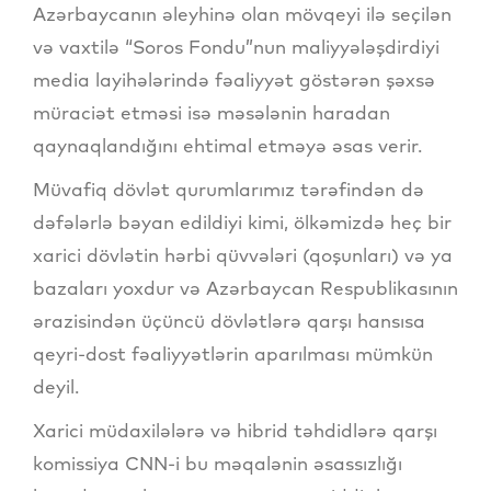
Azərbaycanın əleyhinə olan mövqeyi ilə seçilən
və vaxtilə “Soros Fondu”nun maliyyələşdirdiyi
media layihələrində fəaliyyət göstərən şəxsə
müraciət etməsi isə məsələnin haradan
qaynaqlandığını ehtimal etməyə əsas verir.
Müvafiq dövlət qurumlarımız tərəfindən də
dəfələrlə bəyan edildiyi kimi, ölkəmizdə heç bir
xarici dövlətin hərbi qüvvələri (qoşunları) və ya
bazaları yoxdur və Azərbaycan Respublikasının
ərazisindən üçüncü dövlətlərə qarşı hansısa
qeyri-dost fəaliyyətlərin aparılması mümkün
deyil.
Xarici müdaxilələrə və hibrid təhdidlərə qarşı
komissiya CNN-i bu məqalənin əsassızlığı