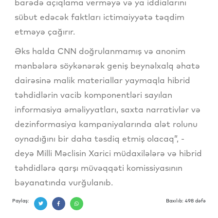
barədə açıqlama verməyə və ya iddialarını
sübut edəcək faktları ictimaiyyətə təqdim
etməyə çağırır.
Əks halda CNN doğrulanmamış və anonim
mənbələrə söykənərək geniş beynəlxalq əhatə
dairəsinə malik materiallar yaymaqla hibrid
təhdidlərin vacib komponentləri sayılan
informasiya əməliyyatları, saxta narrativlər və
dezinformasiya kampaniyalarında alət rolunu
oynadığını bir daha təsdiq etmiş olacaq”, -
deyə Milli Məclisin Xarici müdaxilələrə və hibrid
təhdidlərə qarşı müvəqqəti komissiyasının
bəyanatında vurğulanıb.
Paylaş:
Baxılıb: 498 dəfə