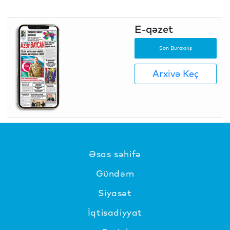
E-qəzet
Son Buraxılış
Arxivə Keç
Əsas səhifə
Gündəm
Siyasət
İqtisadiyyat