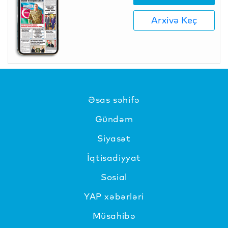
Arxivə Keç
Əsas səhifə
Gündəm
Siyasət
İqtisadiyyat
Sosial
YAP xəbərləri
Müsahibə