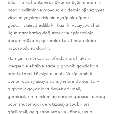
Bildirilib ki, hantavirus ölkəmiz üçün endemik
hesab edilmir və mövcud epidemioloji vəziyyət
virusun yayılma riskinin aşağı olduğunu
göstərir. Qeyd edilib ki, hazırkı vəziyyət əhali
üçün narahatlıq doğurmur və epidemioloji
durum müvafiq qurumlar tərəfindən daim
nəzarətdə saxlanılır.
Həmçinin mərkəz tərəfindən profilaktik
məqsədlə əhaliyə sadə gigiyenik qaydalara
əməl etmək tövsiyə olunub. Vurğulanıb ki,
bunun üçün yaşayış və iş yerlərində sanitar-
gigiyenik qaydalara riayət edilməli,
gəmiricilərin məskunlaşmasının qarşısını almaq
üçün mütəmadi deratizasiya tədbirləri
görülməli, açıq sahələrdə və köhnə, uzun