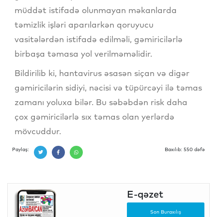
müddət istifadə olunmayan məkanlarda
təmizlik işləri aparılarkən qoruyucu
vasitələrdən istifadə edilməli, gəmiricilərlə
birbaşa təmasa yol verilməməlidir.
Bildirilib ki, hantavirus əsasən siçan və digər
gəmiricilərin sidiyi, nəcisi və tüpürcəyi ilə təmas
zamanı yoluxa bilər. Bu səbəbdən risk daha
çox gəmiricilərlə sıx təmas olan yerlərdə
mövcuddur.
Paylaş:
Baxılıb: 550 dəfə
E-qəzet
Son Buraxılış