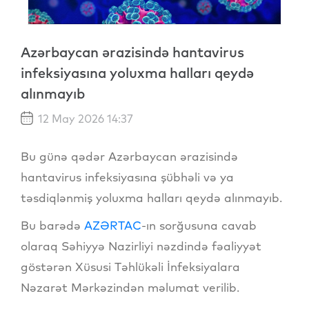
Azərbaycan ərazisində hantavirus
infeksiyasına yoluxma halları qeydə
alınmayıb
12 May 2026 14:37
Bu günə qədər Azərbaycan ərazisində
hantavirus infeksiyasına şübhəli və ya
təsdiqlənmiş yoluxma halları qeydə alınmayıb.
Bu barədə
AZƏRTAC
-ın sorğusuna cavab
olaraq Səhiyyə Nazirliyi nəzdində fəaliyyət
göstərən Xüsusi Təhlükəli İnfeksiyalara
Nəzarət Mərkəzindən məlumat verilib.