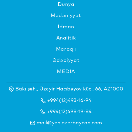
Dünya
Mədəniyyat
İdman
Analitik
Maraqlı
Ədəbiyyat
MEDİA
Bakı şəh., Üzeyir Hacıbəyov küç., 66, AZ1000
+994(12)493-16-94
+994(12)498-19-84
mail@yeniazerbaycan.com