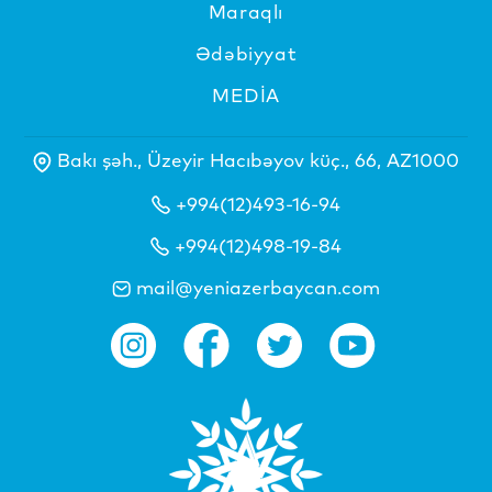
Maraqlı
Ədəbiyyat
MEDİA
Bakı şəh., Üzeyir Hacıbəyov küç., 66, AZ1000
+994(12)493-16-94
+994(12)498-19-84
mail@yeniazerbaycan.com