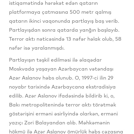
istiqamətində hərəkət edən qatarın
platformaya çatmasına 500 metr qalmış
qatarın ikinci vaqonunda partlayış baş verib.
Partlayışdan sonra qatarda yanğın başlayıb.
Terror aktı nəticəsində 13 nəfər həlak olub, 58
nəfər isə yaralanmışdı.
Partlayışın təşkil edilməsi ilə əlaqədar
Moskvada yaşayan Azərbaycan vətəndaşı
Azər Aslanov həbs olunub. O, 1997-ci ilin 29
noyabr tarixində Azərbaycana ekstradisiya
edilib. Azər Aslanov ifadəsində bildirib ki, o,
Bakı metropolitenində terror aktı törətmək
göstərişini erməni əsirliyində olarkən, erməni
yazıçı Zori Balayandan alıb. Məhkəmənin
hökmü ilə Azər Aslanov ömürlük həbs cəzasına