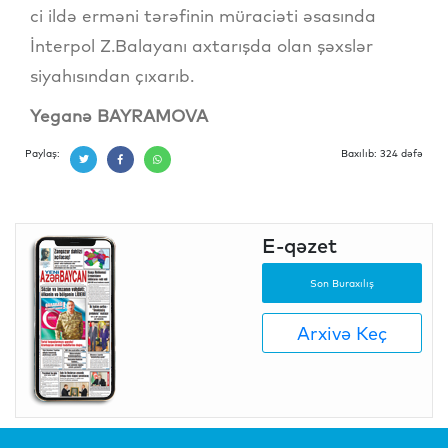
ci ildə erməni tərəfinin müraciəti əsasında
İnterpol Z.Balayanı axtarışda olan şəxslər
siyahısından çıxarıb.
Yeganə BAYRAMOVA
Paylaş:
Baxılıb: 324 dəfə
E-qəzet
Son Buraxılış
Arxivə Keç