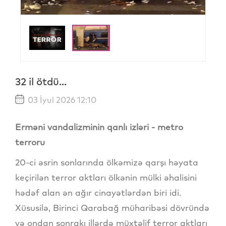
32 il ötdü...
03 İyul 2026 12:10
Erməni vandalizminin qanlı izləri - metro
terroru
20-ci əsrin sonlarında ölkəmizə qarşı həyata
keçirilən terror aktları ölkənin mülki əhalisini
hədəf alan ən ağır cinayətlərdən biri idi.
Xüsusilə, Birinci Qarabağ müharibəsi dövründə
və ondan sonrakı illərdə müxtəlif terror aktları