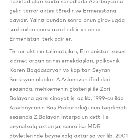
hazırladıqları saxta sənədlərlə Azərbaycana
gəlir, terror aktını törədir və Ermənistana
qayıdır. Yalnız bundan sonra onun girovluqda
saxlanılan anası azad edilir və onlar
Ermənistanı tərk edirlər.
Terror aktının təlimatçıları, Ermənistan xüsusi
xidmət orqanlarının əməkdaşları, polkovnik
Karen Baqdasaryan və kapitan Seyran
Sarkisyan olublar. A.Aslanovun ifadələri
əsasında, məhkəmənin göstərişi ilə Zori
Balayana qarşı cinayət işi açılıb, 1999-cu ildə
Azərbaycanın Baş Prokurorluğunun təqdimatı
əsasında Z.Balayan İnterpolun xətti ilə
beynəlxalq axtarışa, sonra isə MDB
dövlətlərində beynəlxalq axtarışa verilib. 2001-