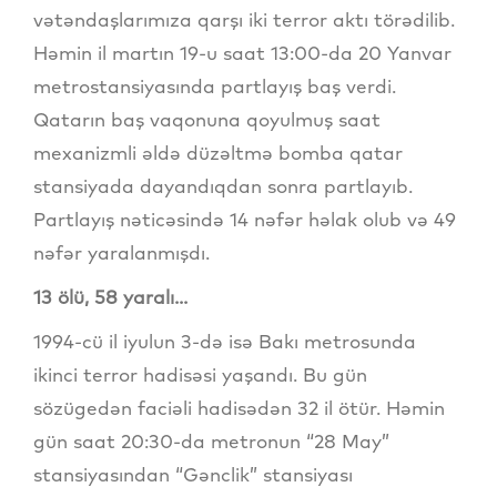
vətəndaşlarımıza qarşı iki terror aktı törədilib.
Həmin il martın 19-u saat 13:00-da 20 Yanvar
metrostansiyasında partlayış baş verdi.
Qatarın baş vaqonuna qoyulmuş saat
mexanizmli əldə düzəltmə bomba qatar
stansiyada dayandıqdan sonra partlayıb.
Partlayış nəticəsində 14 nəfər həlak olub və 49
nəfər yaralanmışdı.
13 ölü, 58 yaralı...
1994-cü il iyulun 3-də isə Bakı metrosunda
ikinci terror hadisəsi yaşandı. Bu gün
sözügedən faciəli hadisədən 32 il ötür. Həmin
gün saat 20:30-da metronun “28 May”
stansiyasından “Gənclik” stansiyası