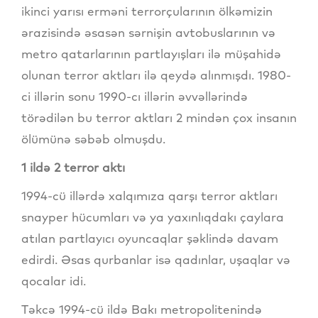
ikinci yarısı erməni terrorçularının ölkəmizin
ərazisində əsasən sərnişin avtobuslarının və
metro qatarlarının partlayışları ilə müşahidə
olunan terror aktları ilə qeydə alınmışdı. 1980-
ci illərin sonu 1990-cı illərin əvvəllərində
törədilən bu terror aktları 2 mindən çox insanın
ölümünə səbəb olmuşdu.
1 ildə 2 terror aktı
1994-cü illərdə xalqımıza qarşı terror aktları
snayper hücumları və ya yaxınlıqdakı çaylara
atılan partlayıcı oyuncaqlar şəklində davam
edirdi. Əsas qurbanlar isə qadınlar, uşaqlar və
qocalar idi.
Təkcə 1994-cü ildə Bakı metropolitenində