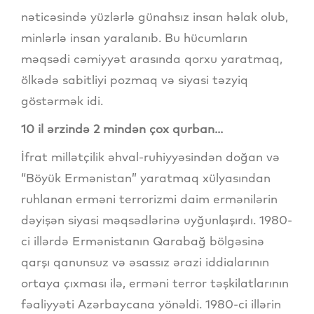
nəticəsində yüzlərlə günahsız insan həlak olub,
minlərlə insan yaralanıb. Bu hücumların
məqsədi cəmiyyət arasında qorxu yaratmaq,
ölkədə sabitliyi pozmaq və siyasi təzyiq
göstərmək idi.
10 il ərzində 2 mindən çox qurban...
İfrat millətçilik əhval-ruhiyyəsindən doğan və
“Böyük Ermənistan” yaratmaq xülyasından
ruhlanan erməni terrorizmi daim ermənilərin
dəyişən siyasi məqsədlərinə uyğunlaşırdı. 1980-
ci illərdə Ermənistanın Qarabağ bölgəsinə
qarşı qanunsuz və əsassız ərazi iddialarının
ortaya çıxması ilə, erməni terror təşkilatlarının
fəaliyyəti Azərbaycana yönəldi. 1980-ci illərin