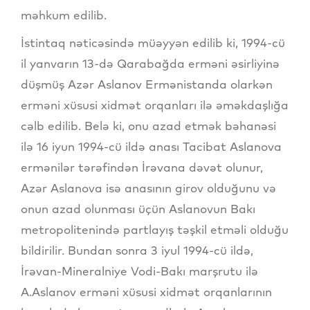
məhkum edilib.
İstintaq nəticəsində müəyyən edilib ki, 1994-cü
il yanvarın 13-də Qarabağda erməni əsirliyinə
düşmüş Azər Aslanov Ermənistanda olarkən
erməni xüsusi xidmət orqanları ilə əməkdaşlığa
cəlb edilib. Belə ki, onu azad etmək bəhanəsi
ilə 16 iyun 1994-cü ildə anası Tacibat Aslanova
ermənilər tərəfindən İrəvana dəvət olunur,
Azər Aslanova isə anasının girov olduğunu və
onun azad olunması üçün Aslanovun Bakı
metropolitenində partlayış təşkil etməli olduğu
bildirilir. Bundan sonra 3 iyul 1994-cü ildə,
İrəvan-Mineralniye Vodi-Bakı marşrutu ilə
A.Aslanov erməni xüsusi xidmət orqanlarının