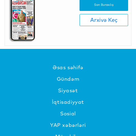
Son Buraxılış
Arxivə Keç
Əsas səhifə
Gündəm
Siyasət
İqtisadiyyat
Sosial
YAP xəbərləri