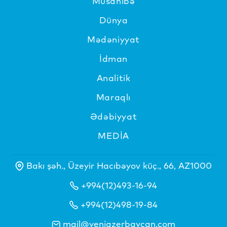
Müsahibə
Dünya
Mədəniyyat
İdman
Analitik
Maraqlı
Ədəbiyyat
MEDİA
Bakı şəh., Üzeyir Hacıbəyov küç., 66, AZ1000
+994(12)493-16-94
+994(12)498-19-84
mail@yeniazerbaycan.com